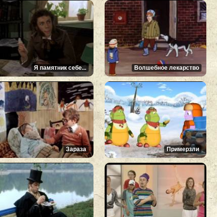
Я памятник себе...
Волшебное лекарство
Зараза
Примерзли