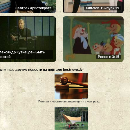
Завтрак аристократа
Хип-хоп. Выпуск 19
лександр Кузнецов - Быть
осотой
Ровно в 3:15
зличные другие новости на портале bestnews.lv
Полная и частичная апелляция - в чем раз...