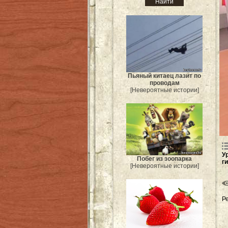
Пьяный китаец лазит по
проводам
[Невероятные истории]
У
Побег из зоопарка
г
[Невероятные истории]
Р