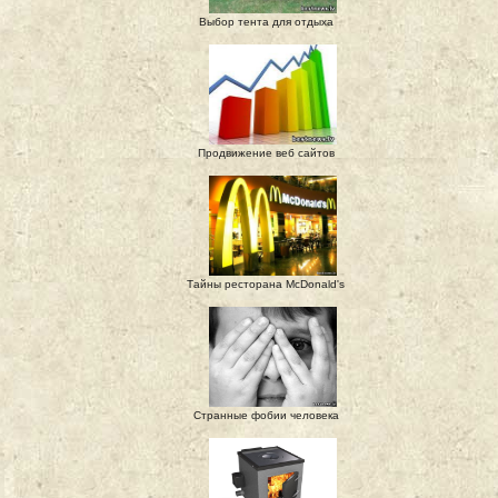
Выбор тента для отдыха
Продвижение веб сайтов
Тайны ресторана McDonald's
Странные фобии человека