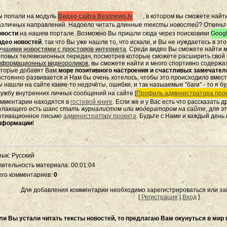
ы попали на модуль
Видео сайта Bestnews.lv
, в котором вы сможете найт
азличных направлений. Надоело читать длинные
тексты новостей
? Откиньт
овости
на нашем портале. Возможно Вы пришли сюда через поисковики
Googl
идео новостей
, так что Вы уже нашли то, что искали, и Вы не нуждаетесь в э
учшими новостями с просторов интернета
. Среди видео Вы сможете найти
м
оповых телевизионных передач, посмотрев которые сможете расширить свой к
нформационных видеороликов
, вы сможете найти и много спортивно содержа
оторые добавят Вам
море позитивного настроения и счастливых замечате
остоянно развивается и Нам бы очень хотелось, чтобы это происходило вмес
 нашли на сайте какие-то недочёты, ошибки, и так назыаемые "баги" - то я бу
лужбу внутренних личных сообщений на сайте [
Профиль администратора прое
омментарии находятся в
гостевой книге
. Если же и у Вас есть что рассказать 
елающего есть шанс
стать журналистом или модератором на сайте
, для 
отивационное письмо
администратору проекта
. Будьте с Нами и каждый день
нформации
!
зык
: Русский
лительность материала
: 00:01:04
его комментариев
:
0
Для добавления комментарии необходимо зарегистрироваться или зай
[
Регистрация
|
Вход
]
ли Вы устали читать тексты новостей, то предлагаю Вам окунуться в мир 