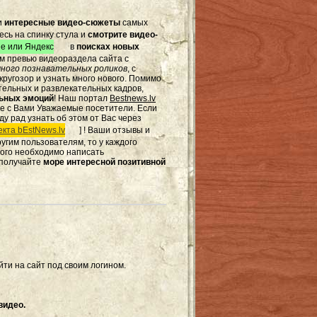
и
интересные видео-сюжеты
самых
есь на спинку стула и
смотрите видео-
e или Яндекс
в
поисках новых
том превью видеораздела сайта с
ного познавательных роликов
, с
ругозор и узнать много нового. Помимо
тельных и развлекательных кадров,
льных эмоций
! Наш портал
Bestnews.lv
те с Вами Уважаемые посетители. Если
ду рад узнать об этом от Вас через
кта bEstNews.lv
] ! Ваши отзывы и
другим пользователям, то у каждого
этого необходимо написать
 получайте
море интересной позитивной
ти на сайт под своим логином.
видео.