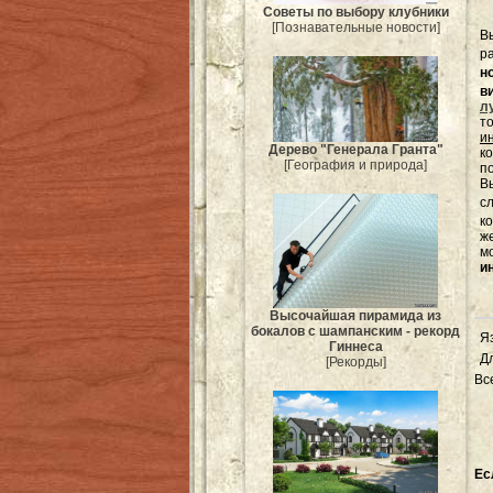
Советы по выбору клубники
[Познавательные новости]
В
р
н
в
л
т
и
Дерево "Генерала Гранта"
к
[География и природа]
п
Вы
с
к
ж
м
и
Высочайшая пирамида из
бокалов с шампанским - рекорд
Я
Гиннеса
Д
[Рекорды]
Вс
Ес