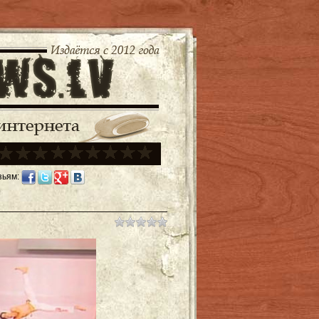
зьям: