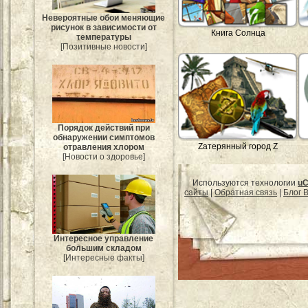
Невероятные обои меняющие
рисунок в зависимости от
Книга Солнца
температуры
[Позитивные новости]
Порядок действий при
обнаружении симптомов
Zатерянный город Z
отравления хлором
[Новости о здоровье]
Используются технологии
uC
сайты
|
Обратная связь
|
Блог B
Интересное управление
большим складом
[Интересные факты]