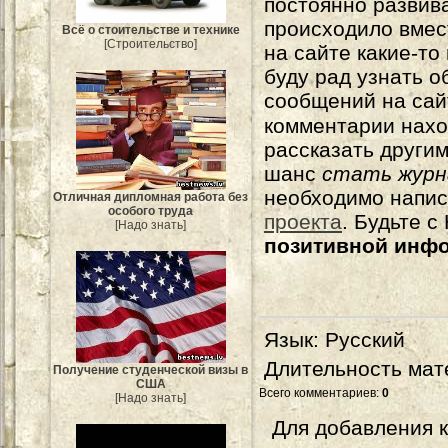
постоянно развива
происходило вмес
Всё о стоительстве и технике
[Строительство]
на сайте какие-то
буду рад узнать о
сообщений на сай
комментарии нахо
рассказать другим
шанс
стать журн
необходимо напи
Отличная дипломная работа без
особого труда
проекта
. Будьте 
[Надо знать]
позитивной инф
Язык
: Русский
Длительность мат
Получение студенческой визы в
США
Всего комментариев
:
0
[Надо знать]
Для добавления 