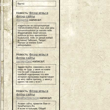
Круто)
Новость:
Флэш игры и
флэш сайты
magama
написал:
magama.ee on tutvumisportaal
TÄISKASVANUTELE, kus võid jätta
tutvumiskuulutusi ja vastata neile.
Magamaklubis leiad tutvuse,
suhtluse ja muu ajaveetmise
kuulutused, mille on jätnud mehed
ja naised Tallinnast, Tartust ,
Pärnust ja teistest Eesti
piirkondadest.
Новость:
Флэш игры и
флэш сайты
sergeyGed
написал:
Здравствуйте, извиняюсь если
пишу не туда, у меня на компе
что-то сайт открывается с
ошибкой подозреваю что моя
интернет-программа подглючивает
не могу найти причину, у меня у
одного так или у всех?
Новость:
Флэш игры и
флэш сайты
NewPartnerscig
написал:
Хозяин сайта, приветик Вам от
NewPartners.Ru
И всем остальным, Общий