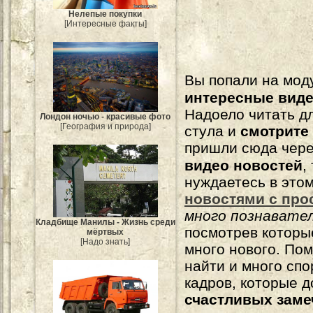
Нелепые покупки
[Интересные факты]
Вы попали на мо
интересные вид
Надоело читать 
Лондон ночью - красивые фото
[География и природа]
стула и
смотрите
пришли сюда чере
видео новостей
,
нуждаетесь в это
новостями с про
много познавате
Кладбище Манилы - Жизнь среди
посмотрев которы
мёртвых
[Надо знать]
много нового. По
найти и много сп
кадров, которые 
счастливых зам