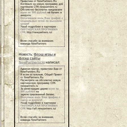
Приветики от NewPartners.Ru
Взгляньте на новую программу для
партнеров СРА newpartners.ru
Обсолютно бесплатно предлагаем
всем по 500 рублей
на баланс в
аккаунте.
Оплачиваем весь Ваш трафик с
социальных сетей по высоким
ценам
!
Узнай подробнее в партнерке -
ПАРТНЕРСКАЯ ПРОГРАММА
СРА
http://newpartners.ru/
Всем спасибо за внимание,
команда NewPartners
Новость:
Флэш игры и
флэш сайты
NewPartnerscig
написал:
Администратор, приветики Вам от
NewPartners.Ru
И всем остальным, Общий Привет
от NewPartners.Ru
Посмотрите на обсолютно новую
партнерскую программу СРА
newpartners.ru
За регистрацию дарим
всем по
500 рублей
на
зарегистрированный баланс.
Выкупаем весь Ваш трафик с
сайта за дорого
!
Узнай подробнее в партнерке -
ПАРТНЕРСКАЯ ПРОГРАММА
СРА
http://aff.newpartners.ru/
Всем спасибо за внимание,
команда NewPartners