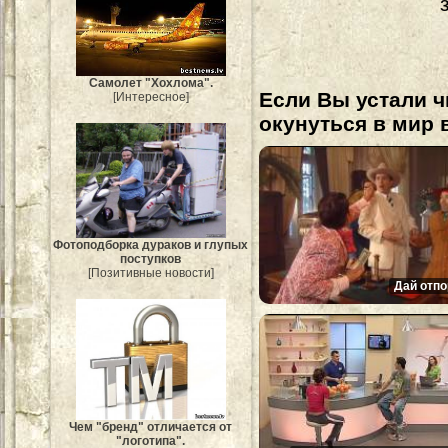
Самолет "Хохлома".
Если Вы устали ч
[Интересное]
окунуться в мир 
Фотоподборка дураков и глупых
поступков
[Позитивные новости]
Дай отпо
Чем "бренд" отличается от
"логотипа".