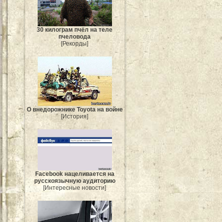
30 килограм пчёл на теле
пчеловода
[Рекорды]
О внедорожнике Toyota на войне
[История]
Facebook нацеливается на
русскоязычную аудиторию
[Интересные новости]