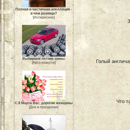
Полная и частичная апелляция -
в чем разница?
[Интересное]
З
Выбираем летние шины.
Голый англича
[Авто новости]
Что т
С 8 Марта Вас, дорогие женщины
[Дни и праздники]