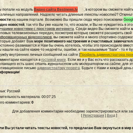
ы попали на модуль
Видео сайта Bestnews.lv
, в котором вы сможете найт
азличных направлений. Надоело читать длинные
тексты новостей
? Откиньт
овости
на нашем портале. Возможно Вы пришли сюда через поисковики
Googl
идео новостей
, так что Вы уже нашли то, что искали, и Вы не нуждаетесь в э
учшими новостями с просторов интернета
. Среди видео Вы сможете найти
м
оповых телевизионных передач, посмотрев которые сможете расширить свой к
нформационных видеороликов
, вы сможете найти и много спортивно содержа
оторые добавят Вам
море позитивного настроения и счастливых замечате
остоянно развивается и Нам бы очень хотелось, чтобы это происходило вмес
 нашли на сайте какие-то недочёты, ошибки, и так назыаемые "баги" - то я бу
лужбу внутренних личных сообщений на сайте [
Профиль администратора прое
омментарии находятся в
гостевой книге
. Если же и у Вас есть что рассказать 
елающего есть шанс
стать журналистом или модератором на сайте
, для 
отивационное письмо
администратору проекта
. Будьте с Нами и каждый день
нформации
!
зык
: Русский
лительность материала
: 00:07:25
его комментариев
:
0
Для добавления комментарии необходимо зарегистрироваться или зай
[
Регистрация
|
Вход
]
ли Вы устали читать тексты новостей, то предлагаю Вам окунуться в мир 