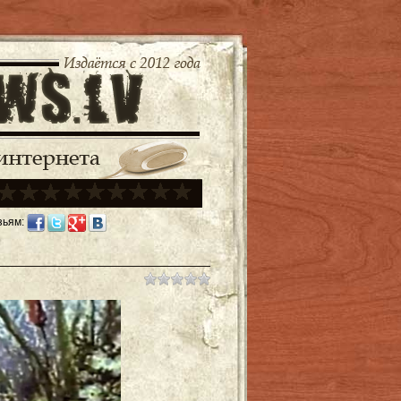
зьям: