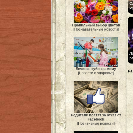
С
Р
Правильный выбор цветов
[Познавательные новости]
Л
р
Лечение зубов самому
Ра
[Новости о здоровье]
Родители платят за отказ от
Facebook
[Позитивные новости]