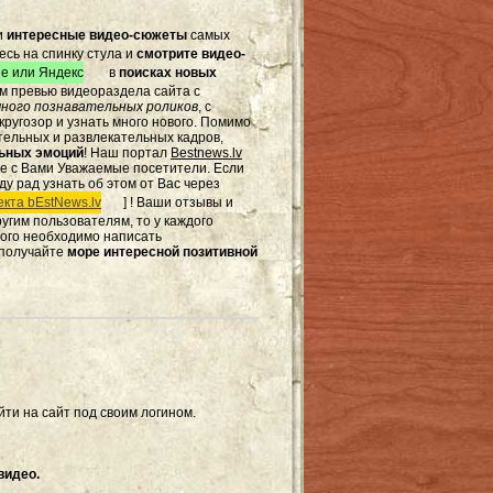
и
интересные видео-сюжеты
самых
есь на спинку стула и
смотрите видео-
e или Яндекс
в
поисках новых
том превью видеораздела сайта с
ного познавательных роликов
, с
ругозор и узнать много нового. Помимо
тельных и развлекательных кадров,
льных эмоций
! Наш портал
Bestnews.lv
те с Вами Уважаемые посетители. Если
ду рад узнать об этом от Вас через
кта bEstNews.lv
] ! Ваши отзывы и
другим пользователям, то у каждого
этого необходимо написать
 получайте
море интересной позитивной
ти на сайт под своим логином.
видео.