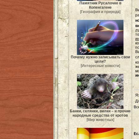
Памятник Русалочке в
Копенгагене
В
[География и природа]
р
н
в
л
т
и
к
п
Вы
с
Почему нужно записывать свои
цели?
к
[Интересные новости]
ж
м
и
Я
Д
Вс
Банки, склянки, вилки – и прочие
народные средства от кротов
[Мир животных]
Ес