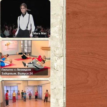
Mara Mac
Пилатес с Леонидом
Зайцевым. Выпуск 24