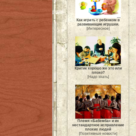
Как играть с ребенком в
развивающие игрушки.
[Интересное]
Критик хорошо же это или
плохо?
[Надо знать]
Племя «Бабемба» и их
нестандартное исправление
плохих людей
[Позитивные новости]