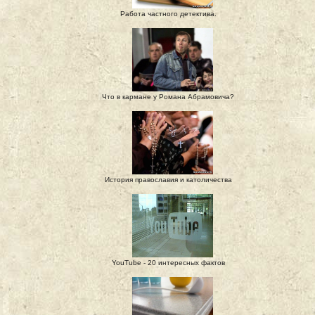
Работа частного детектива.
Что в кармане у Романа Абрамовича?
История православия и католичества
YouTube - 20 интересных фактов