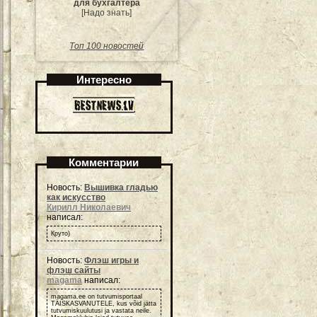
для бухгалтера
[Надо знать]
Топ 100 новостей
Интересно
Комментарии
Новость:
Вышивка гладью
как искусство
Кирилл Николаевич
написал:
Круто)
Новость:
Флэш игры и
флэш сайты
magama
написал:
magama.ee on tutvumisportaal
TÄISKASVANUTELE, kus võid jätta
tutvumiskuulutusi ja vastata neile.