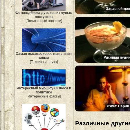
Заварной кре
Фотоподборка дураков и глупых
поступков
[Позитивные новости]
Самая высокоскоростная линия
Рисовый пудин
связи
[Техника и наука]
Интересный мир шоу бизнеса и
политики
[Интересные факты]
Рэкет. Серия 
Различные другие