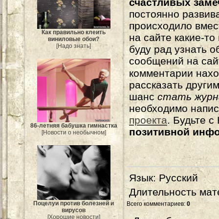
счастливых зам
постоянно развива
происходило вмес
Как правильно клеить
на сайте какие-то
виниловые обои?
[Надо знать]
буду рад узнать о
сообщений на сай
комментарии нахо
рассказать другим
шанс
стать журн
необходимо напи
проекта
. Будьте 
86-летняя бабушка гимнастка
позитивной инф
[Новости о необычном]
Язык
: Русский
Длительность мат
Поцелуи против болезней и
Всего комментариев
:
0
вирусов
[Хорошие новости]