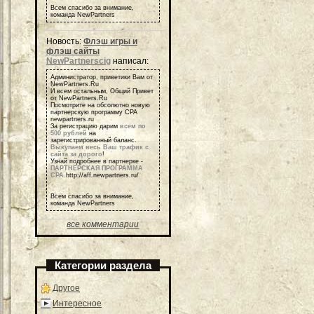
Всем спасибо за внимание,
команда NewPartners
Новость:
Флэш игры и
флэш сайты
NewPartnerscig
написал:
Администратор, приветики Вам от
NewPartners.Ru
И всем остальным, Общий Привет
от NewPartners.Ru
Посмотрите на обсолютно новую
партнерскую программу СРА
newpartners.ru
За регистрацию дарим
всем по
500 рублей
на
зарегистрированный баланс.
Выкупаем весь Ваш трафик с
сайта за дорого
!
Узнай подробнее в партнерке -
ПАРТНЕРСКАЯ ПРОГРАММА
СРА
http://aff.newpartners.ru/
Всем спасибо за внимание,
команда NewPartners
все комментарии
Категории раздела
Другое
Интересное