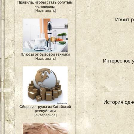
Правила, чтобы стать богатым
человеком
[Надо знать]
Избит 
Плюсы от бытовой техники
[Надо знать]
Интересное 
История одн
Сборные грузы из Китайской
республики
[Интересное]