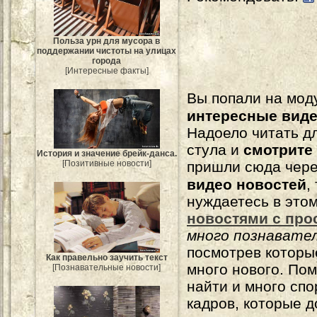
Польза урн для мусора в
поддержании чистоты на улицах
города
[Интересные факты]
Вы попали на мо
интересные вид
Надоело читать 
стула и
смотрите
История и значение брейк-данса.
пришли сюда чере
[Позитивные новости]
видео новостей
,
нуждаетесь в это
новостями с про
много познавате
посмотрев которы
Как правельно заучить текст
много нового. По
[Познавательные новости]
найти и много сп
кадров, которые 