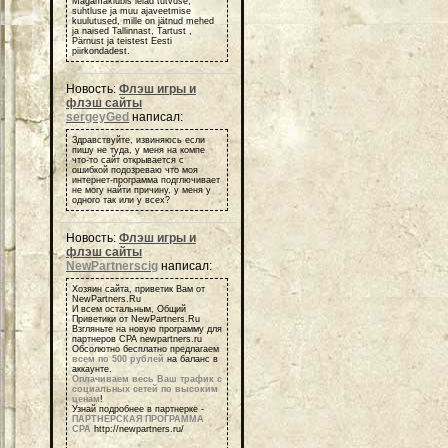
Magamaklubis leiad tutvuse,
suhtluse ja muu ajaveetmise
kuulutused, mille on jätnud mehed
ja naised Tallinnast, Tartust ,
Pärnust ja teistest Eesti
piirkondadest.
Новость:
Флэш игры и
флэш сайты
sergeyGed
написал:
Здравствуйте, извиняюсь если
пишу не туда, у меня на компе
что-то сайт открывается с
ошибкой подозреваю что моя
интернет-программа подглючивает
не могу найти причину, у меня у
одного так или у всех?
Новость:
Флэш игры и
флэш сайты
NewPartnerscig
написал:
Хозяин сайта, приветик Вам от
NewPartners.Ru
И всем остальным, Общий
Приветики от NewPartners.Ru
Взгляньте на новую программу для
партнеров СРА newpartners.ru
Обсолютно бесплатно предлагаем
всем по 500 рублей
на баланс в
аккаунте.
Оплачиваем весь Ваш трафик с
социальных сетей по высоким
ценам
!
Узнай подробнее в партнерке -
ПАРТНЕРСКАЯ ПРОГРАММА
СРА
http://newpartners.ru/