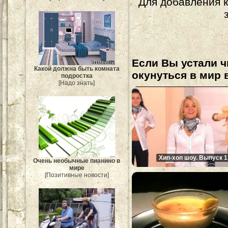
Для добавления 
Если Вы устали ч
Какой должна быть комната
окунуться в мир 
подростка
[Надо знать]
Хип-хоп шоу. Выпуск 1
Очень необычные пианино в
мире
[Позитивные новости]