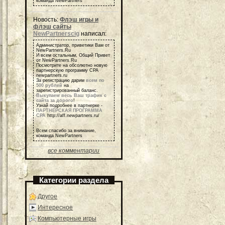
команда NewPartners
Новость:
Флэш игры и
флэш сайты
NewPartnerscig
написал:
Администратор, приветики Вам от
NewPartners.Ru
И всем остальным, Общий Привет
от NewPartners.Ru
Посмотрите на обсолютно новую
партнерскую программу СРА
newpartners.ru
За регистрацию дарим
всем по
500 рублей
на
зарегистрированный баланс.
Выкупаем весь Ваш трафик с
сайта за дорого
!
Узнай подробнее в партнерке -
ПАРТНЕРСКАЯ ПРОГРАММА
СРА
http://aff.newpartners.ru/
Всем спасибо за внимание,
команда NewPartners
все комментарии
Категории раздела
Другое
Интересное
Компьютерные игры