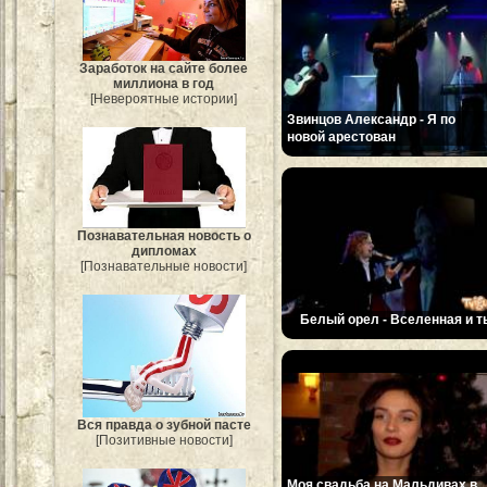
Заработок на сайте более
миллиона в год
[Невероятные истории]
Звинцов Александр - Я по
новой арестован
Познавательная новость о
дипломах
[Познавательные новости]
Белый орел - Вселенная и т
Вся правда о зубной пасте
[Позитивные новости]
Моя свадьба на Мальдивах в