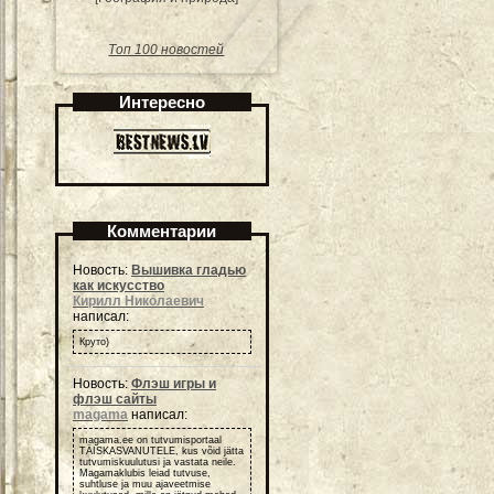
Топ 100 новостей
Интересно
Комментарии
Новость:
Вышивка гладью
как искусство
Кирилл Николаевич
написал:
Круто)
Новость:
Флэш игры и
флэш сайты
magama
написал:
magama.ee on tutvumisportaal
TÄISKASVANUTELE, kus võid jätta
tutvumiskuulutusi ja vastata neile.
Magamaklubis leiad tutvuse,
suhtluse ja muu ajaveetmise