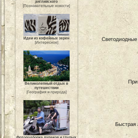
английского
[Познавательные новости]
Идеи из кофейных зерен
Светодиодные 
[Интересное]
При
Великолепный отдых в
путешествии
[География и природа]
Быстрая 
Фотоподборка дураков и глупых