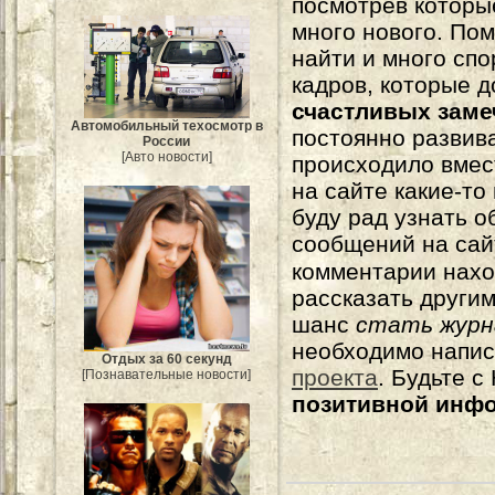
посмотрев которы
много нового. По
найти и много сп
кадров, которые 
счастливых зам
Автомобильный техосмотр в
постоянно развива
России
[Авто новости]
происходило вмес
на сайте какие-то
буду рад узнать о
сообщений на сай
комментарии нахо
рассказать другим
шанс
стать журн
необходимо напи
Отдых за 60 секунд
проекта
. Будьте 
[Познавательные новости]
позитивной инф