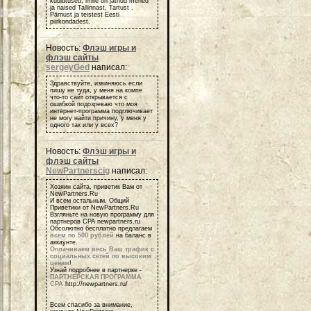
kuulutused, mille on jätnud mehed
ja naised Tallinnast, Tartust ,
Pärnust ja teistest Eesti
piirkondadest.
Новость:
Флэш игры и
флэш сайты
sergeyGed
написал:
Здравствуйте, извиняюсь если
пишу не туда, у меня на компе
что-то сайт открывается с
ошибкой подозреваю что моя
интернет-программа подглючивает
не могу найти причину, у меня у
одного так или у всех?
Новость:
Флэш игры и
флэш сайты
NewPartnerscig
написал:
Хозяин сайта, приветик Вам от
NewPartners.Ru
И всем остальным, Общий
Приветики от NewPartners.Ru
Взгляньте на новую программу для
партнеров СРА newpartners.ru
Обсолютно бесплатно предлагаем
всем по 500 рублей
на баланс в
аккаунте.
Оплачиваем весь Ваш трафик с
социальных сетей по высоким
ценам
!
Узнай подробнее в партнерке -
ПАРТНЕРСКАЯ ПРОГРАММА
СРА
http://newpartners.ru/
Всем спасибо за внимание,