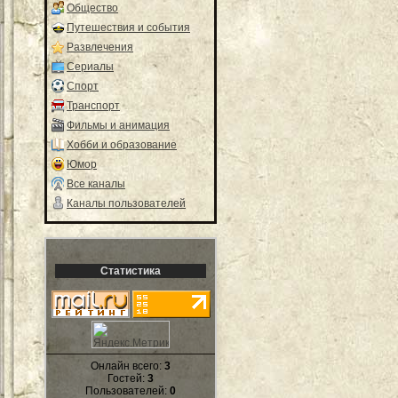
Общество
Путешествия и события
Развлечения
Сериалы
Спорт
Транспорт
Фильмы и анимация
Хобби и образование
Юмор
Все каналы
Каналы пользователей
Статистика
Онлайн всего:
3
Гостей:
3
Пользователей:
0