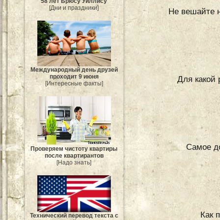
58 лет Брюсу Уиллису
[Дни и праздники]
Не вешайте но
Международный день друзей
проходит 9 июня
Для какой
[Интересные факты]
Самое д
Проверяем чистоту квартиры
после квартирантов
[Надо знать]
Как 
Технический перевод текста с