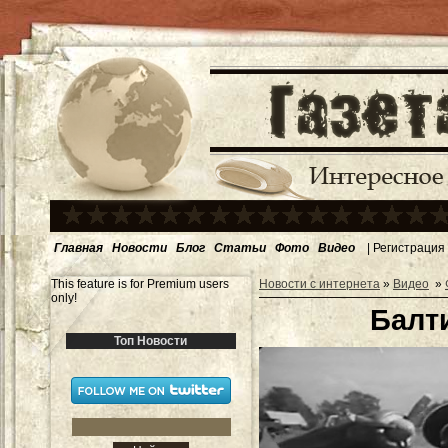
Главная
Новости
Блог
Статьи
Фото
Видео
|
Регистрация
This feature is for Premium users
Новости с интернета
»
Видео
»
only!
Балт
Топ Новости