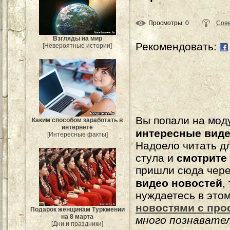
Просмотры
: 0
Сове
Взгляды на мир
Рекомендовать:
[Невероятные истории]
Вы попали на мо
Каким способом заработать в
интернете
интересные вид
[Интересные факты]
Надоело читать 
стула и
смотрите
пришли сюда чере
видео новостей
,
нуждаетесь в это
новостями с про
Подарок женщинам Туркмении
на 8 марта
много познавате
[Дни и праздники]