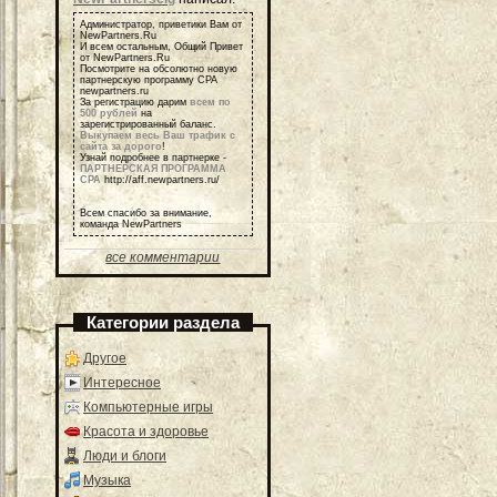
Администратор, приветики Вам от
NewPartners.Ru
И всем остальным, Общий Привет
от NewPartners.Ru
Посмотрите на обсолютно новую
партнерскую программу СРА
newpartners.ru
За регистрацию дарим
всем по
500 рублей
на
зарегистрированный баланс.
Выкупаем весь Ваш трафик с
сайта за дорого
!
Узнай подробнее в партнерке -
ПАРТНЕРСКАЯ ПРОГРАММА
СРА
http://aff.newpartners.ru/
Всем спасибо за внимание,
команда NewPartners
все комментарии
Категории раздела
Другое
Интересное
Компьютерные игры
Красота и здоровье
Люди и блоги
Музыка