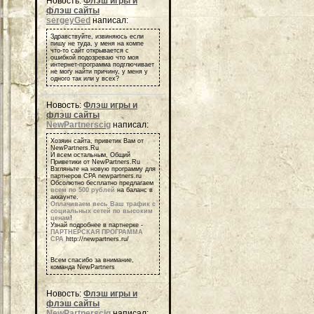
Новость:
Флэш игры и
флэш сайты
sergeyGed
написал:
Здравствуйте, извиняюсь если
пишу не туда, у меня на компе
что-то сайт открывается с
ошибкой подозреваю что моя
интернет-программа подглючивает
не могу найти причину, у меня у
одного так или у всех?
Новость:
Флэш игры и
флэш сайты
NewPartnerscig
написал:
Хозяин сайта, приветик Вам от
NewPartners.Ru
И всем остальным, Общий
Приветики от NewPartners.Ru
Взгляньте на новую программу для
партнеров СРА newpartners.ru
Обсолютно бесплатно предлагаем
всем по 500 рублей
на баланс в
аккаунте.
Оплачиваем весь Ваш трафик с
социальных сетей по высоким
ценам
!
Узнай подробнее в партнерке -
ПАРТНЕРСКАЯ ПРОГРАММА
СРА
http://newpartners.ru/
Всем спасибо за внимание,
команда NewPartners
Новость:
Флэш игры и
флэш сайты
NewPartnerscig
написал: