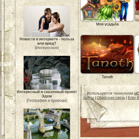
Моя усадьба
Новости в интернете - польза
или вред?
[Интересное]
Tanoth
Интересный и сказочный проект
Используются технологии
uC
Эдем
сайты
|
Обратная связь
|
Блог B
[География и природа]