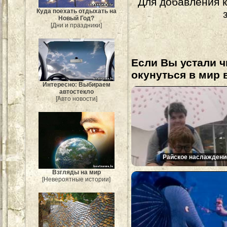
Для добавления 
Куда поехать отдыхать на
Новый Год?
[Дни и праздники]
Если Вы устали ч
окунуться в мир 
Интересно: Выбираем
автостекло
[Авто новости]
Райское наслаждени
Взгляды на мир
[Невероятные истории]