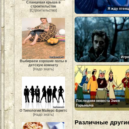
Сланцевая крыша в
строительстве
Я жду птенц
[Строительство]
Игро
Выбираем хорошие полы в
детскую комнату
[Надо знать]
Последняя невеста Змея
Горыныча
О Типологии Майерс-Бриггс
[Надо знать]
Различные другие