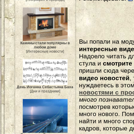
Вы попали на мо
Камины стали популярны в
любом доме
интересные вид
[Интересные новости]
Надоело читать 
стула и
смотрите
пришли сюда чере
видео новостей
,
нуждаетесь в это
День Иоганна Себастьяна Баха
новостями с про
[Дни и праздники]
много познавате
посмотрев которы
много нового. По
найти и много сп
кадров, которые 