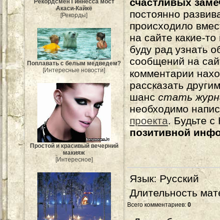
счастливых зам
Рекордсмен Гиннесса мост
Акаси-Кайкё
постоянно развива
[Рекорды]
происходило вмес
на сайте какие-то
буду рад узнать о
сообщений на сай
Поплавать с белым медведем?
[Интересные новости]
комментарии нахо
рассказать другим
шанс
стать журн
необходимо напи
проекта
. Будьте 
позитивной инф
Простой и красивый вечерний
макияж
[Интересное]
Язык
: Русский
Длительность мат
Всего комментариев
:
0