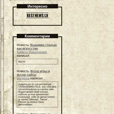
Интересно
Комментарии
Новость:
Вышивка гладью
как искусство
Кирилл Николаевич
написал:
Круто)
Новость:
Флэш игры и
флэш сайты
magama
написал:
magama.ee on tutvumisportaal
TÄISKASVANUTELE, kus võid jätta
tutvumiskuulutusi ja vastata neile.
Magamaklubis leiad tutvuse,
suhtluse ja muu ajaveetmise
kuulutused, mille on jätnud mehed
ja naised Tallinnast, Tartust ,
Pärnust ja teistest Eesti
piirkondadest.