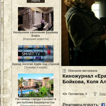
Необычное увлечение Брайана
Берга
[Хорошие новости]
Бренд логотип Apple под угрозой
[Техника и наука]
Описание материала
:
Киножурнал «Ера
Бойкова, Коля Ал
Просмотры
: 0
Ера
Гостиницы города Салават в
республике Башкортостан
Рекомендовать:
[География и природа]