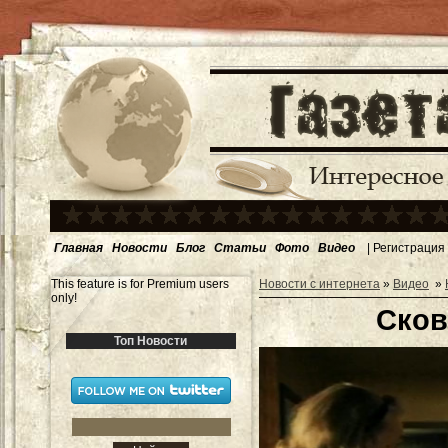
Главная
Новости
Блог
Статьи
Фото
Видео
|
Регистрация
This feature is for Premium users
Новости с интернета
»
Видео
»
only!
Сков
Топ Новости