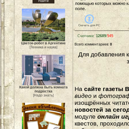
помощью которых можно к
поле.
Скачать для
PC
Счетчики
:
12689
/
545
Цветок-робот в Аргентине
Всего комментариев
:
0
[Техника и наука]
Для добавления 
Какой должна быть комната
На
сайте газеты B
подростка
видео
и
фотогра
[Надо знать]
изощрённых читат
новостей за сего
модуле
онлайн и
квестов, проходил