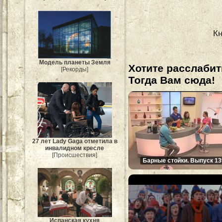
Кн
Модель планеты Земля
Хотите расслабит
[Рекорды]
Тогда Вам сюда!
27 лет Lady Gaga отметила в
инвалидном кресле
[Происшествия]
Барные стойки. Выпуск 13
Испанская кухня