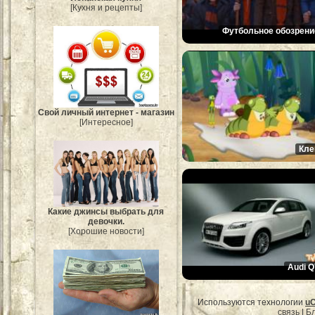
[Кухня и рецепты]
Футбольное обозрени
Свой личный интернет - магазин
[Интересное]
Кле
Какие джинсы выбрать для
девочки.
[Хорошие новости]
Audi Q
Используются технологии
u
связь
|
Бл