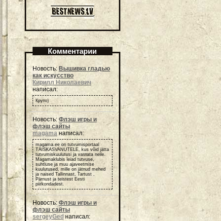
Комментарии
Новость:
Вышивка гладью
как искусство
Кирилл Николаевич
написал:
Круто)
Новость:
Флэш игры и
флэш сайты
magama
написал:
magama.ee on tutvumisportaal
TÄISKASVANUTELE, kus võid jätta
tutvumiskuulutusi ja vastata neile.
Magamaklubis leiad tutvuse,
suhtluse ja muu ajaveetmise
kuulutused, mille on jätnud mehed
ja naised Tallinnast, Tartust ,
Pärnust ja teistest Eesti
piirkondadest.
Новость:
Флэш игры и
флэш сайты
sergeyGed
написал: