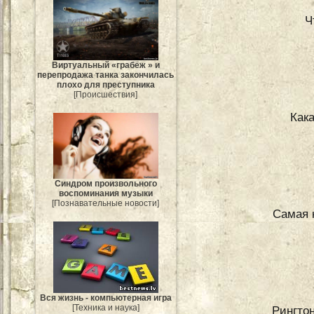
Ч
Виртуальный «грабёж » и
перепродажа танка закончилась
плохо для преступника
[Происшествия]
Как
Синдром произвольного
воспоминания музыки
[Познавательные новости]
Самая к
Вся жизнь - компьютерная игра
[Техника и наука]
Рингтон