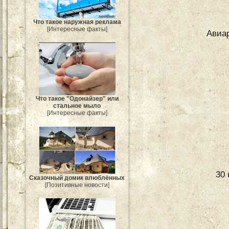
Что такое наружная реклама
[Интересные факты]
Авиа
Что такое "Одонайзер" или
стальное мыло
[Интересные факты]
30 
Сказочный домик влюблённых
[Позитивные новости]