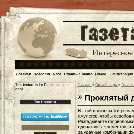
Главная
Новости
Блог
Статьи
Фото
Видео
|
Регистрация
This feature is for Premium users
Главная
»
Онлайн игры
»
Голово
only!
Проклятый 
Топ Новости
В этой логической игре в
амулетов, чтобы освободи
Разгадывайте головоломки
одинаковых элементов, что
за удачные комбинации фи