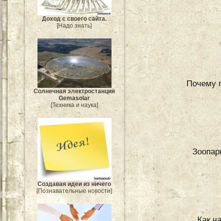
Доход с своего сайта.
[Надо знать]
Почему 
Солнечная электростанция
Gemasolar
[Техника и наука]
Зоопарк
Создавая идеи из ничего
[Познавательные новости]
Как ч