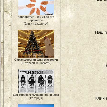
Корпоратив - как и где его
провести
[Дни и праздники]
Наш п
Самая дорогая ёлка в истории
[Интересные новости]
Т
Led Zeppelin: Лучшая песня века
Клини
[Рекорды]