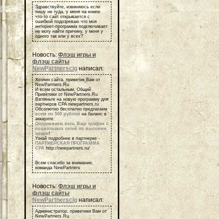
Здравствуйте, извиняюсь если
пишу не туда, у меня на компе
что-то сайт открывается с
ошибкой подозреваю что моя
интернет-программа подглючивает
не могу найти причину, у меня у
одного так или у всех?
Новость:
Флэш игры и
флэш сайты
NewPartnerscig
написал:
Хозяин сайта, приветик Вам от
NewPartners.Ru
И всем остальным, Общий
Приветики от NewPartners.Ru
Взгляньте на новую программу для
партнеров СРА newpartners.ru
Обсолютно бесплатно предлагаем
всем по 500 рублей
на баланс в
аккаунте.
Оплачиваем весь Ваш трафик с
социальных сетей по высоким
ценам
!
Узнай подробнее в партнерке -
ПАРТНЕРСКАЯ ПРОГРАММА
СРА
http://newpartners.ru/
Всем спасибо за внимание,
команда NewPartners
Новость:
Флэш игры и
флэш сайты
NewPartnerscig
написал:
Администратор, приветики Вам от
NewPartners.Ru