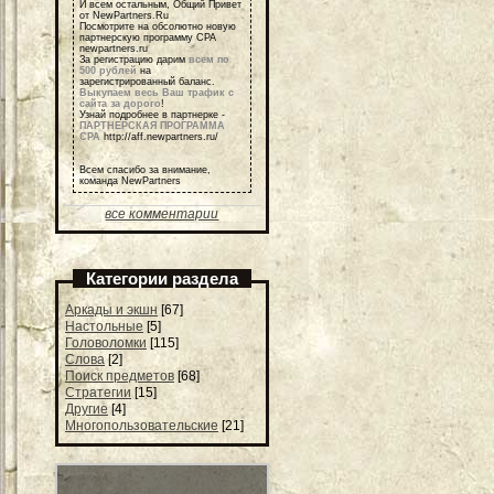
И всем остальным, Общий Привет
от NewPartners.Ru
Посмотрите на обсолютно новую
партнерскую программу СРА
newpartners.ru
За регистрацию дарим
всем по
500 рублей
на
зарегистрированный баланс.
Выкупаем весь Ваш трафик с
сайта за дорого
!
Узнай подробнее в партнерке -
ПАРТНЕРСКАЯ ПРОГРАММА
СРА
http://aff.newpartners.ru/
Всем спасибо за внимание,
команда NewPartners
все комментарии
Категории раздела
Аркады и экшн
[67]
Настольные
[5]
Головоломки
[115]
Слова
[2]
Поиск предметов
[68]
Стратегии
[15]
Другие
[4]
Многопользовательские
[21]