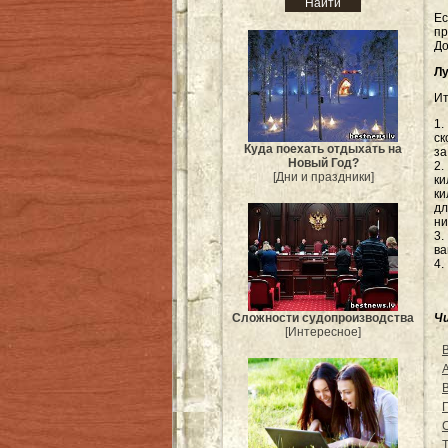
Ес
п
До
Лу
Ит
1
ск
Куда поехать отдыхать на
за
Новый Год?
2.
[Дни и праздники]
ки
ки
дл
ни
3.
ва
4.
Сложности судопроизводства
Ч
[Интересное]