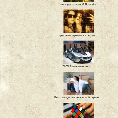
Тайны ресторана McDonald's
Красувые картины из скотча
BMW i8 описание авто
Быстрая адаптация в новой стране