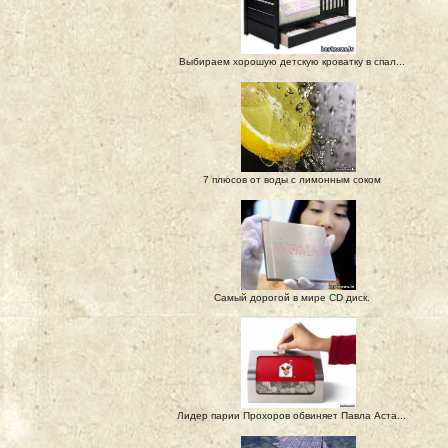
Выбираем хорошую детскую кроватку в спал...
7 плюсов от воды с лимонным соком
Самый дорогой в мире CD диск.
Лидер парии Прохоров обвиняет Павла Аста...