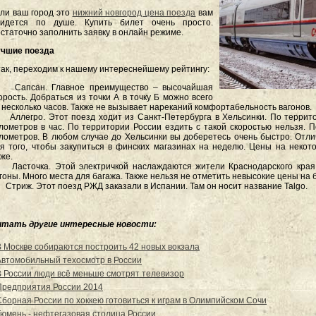
ли ваш город это
нижний новгород цена поезда
вам
ридется по душе. Купить билет очень просто.
статочно заполнить заявку в онлайн режиме.
чшие поезда
ак, переходим к нашему интереснейшему рейтингу:
. Сапсан. Главное преимущество – высочайшая
орость. Добраться из точки А в точку Б можно всего
 несколько часов. Также не вызывает нареканий комфортабельность вагонов.
 Аллегро. Этот поезд ходит из Санкт-Петербурга в Хельсинки. По террит
лометров в час. По территории России ездить с такой скоростью нельзя. 
лометров. В любом случае до Хельсинки вы доберетесь очень быстро. Отли
я того, чтобы закупиться в финских магазинах на неделю. Цены на некот
же.
 Ласточка. Этой электричкой наслаждаются жители Краснодарского края
гоны. Много места для багажа. Также нельзя не отметить невысокие цены на
 Стриж. Этот поезд РЖД заказали в Испании. Там он носит название Talgo.
итать другие интересные новости:
В Москве собираются построить 42 новых вокзала
Автомобильный техосмотр в России
В России люди всё меньше смотрят телевизор
Предприятия России 2014
Сборная России по хоккею готовиться к играм в Олимпийском Сочи
Тюмень - нефтегазовая столица России