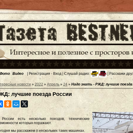
Фото
Видео
|
Регистрация
-
Вход
| Слушай радио:
| Расскажи дру
тересные новости
»
2022
»
Апрель
»
24
»
Надо знать - РЖД: лучшие поезда
ЖД: лучшие поезда России
 России есть несколько поездов, технические
зможности которых поражают.
годня мы расскажем о нескольких таких машинах.