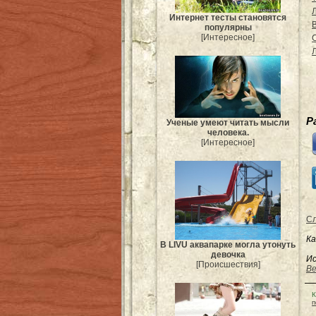
Интернет тесты становятся
популярны
[Интересное]
Р
Ученые умеют читать мысли
человека.
[Интересное]
Сл
Ка
В LIVU аквапарке могла утонуть
девочка
Ис
[Происшествия]
Be
К
п