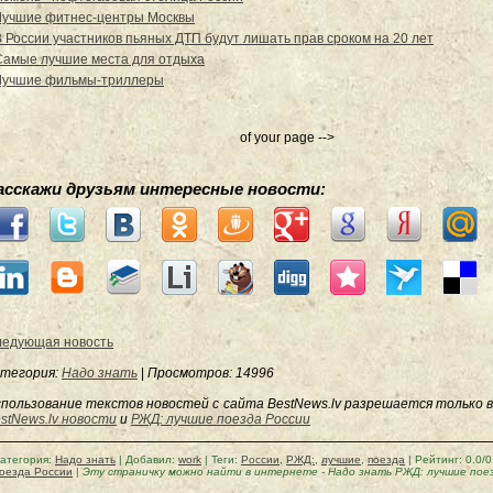
Лучшие фитнес-центры Москвы
В России участников пьяных ДТП будут лишать прав сроком на 20 лет
Самые лучшие места для отдыха
Лучшие фильмы-триллеры
of your page -->
асскажи друзьям интересные новости:
едующая новость
тегория:
Надо знать
|
Просмотров
: 14996
пользование текстов новостей с сайта BestNews.lv разрешается только в
stNews.lv новости
и
РЖД: лучшие поезда России
атегория
:
Надо знать
|
Добавил
:
work
|
Теги
:
России
,
РЖД:
,
лучшие
,
поезда
|
Рейтинг
:
0.0
/
0
оезда России
|
Эту страничку можно найти в интернете
-
Надо знать РЖД: лучшие пое