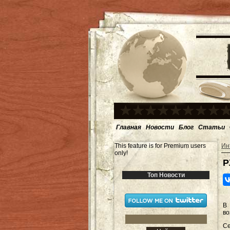
Главная
Новости
Блог
Статьи
This feature is for Premium users
Ин
only!
Р
Топ Новости
В
во
Се