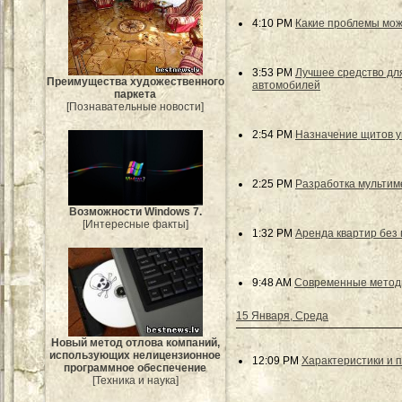
4:10 PM
Какие проблемы мож
3:53 PM
Лучшее средство дл
Преимущества художественного
автомобилей
паркета
[Познавательные новости]
2:54 PM
Назначение щитов 
2:25 PM
Разработка мульти
Возможности Windows 7.
[Интересные факты]
1:32 PM
Аренда квартир без 
9:48 AM
Современные методы
15 Января, Среда
Новый метод отлова компаний,
использующих нелицензионное
12:09 PM
Характеристики и 
программное обеспечение
[Техника и наука]