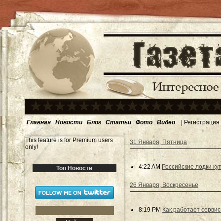
Главная
Новости
Блог
Статьи
Фото
Видео
|
Регистрация
This feature is for Premium users
31 Января, Пятница
only!
4:22 AM
Российские лодки ку
Топ Новости
26 Января, Воскресенье
8:19 PM
Как работает серви