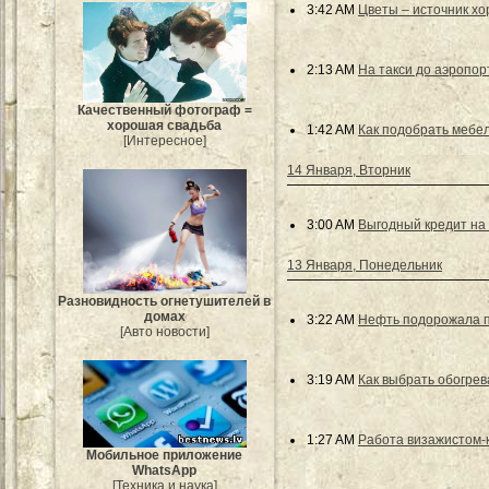
3:42 AM
Цветы – источник х
2:13 AM
На такси до аэропор
Качественный фотограф =
хорошая свадьба
1:42 AM
Как подобрать мебе
[Интересное]
14 Января, Вторник
3:00 AM
Выгодный кредит на 
13 Января, Понедельник
Разновидность огнетушителей в
домах
3:22 AM
Нефть подорожала п
[Авто новости]
3:19 AM
Как выбрать обогрев
1:27 AM
Работа визажистом-
Мобильное приложение
WhatsApp
[Техника и наука]