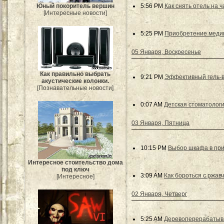
5:56 PM
Как снять отель на ч
Юный покоритель вершин
[Интересные новости]
5:25 PM
Приобретение медиц
05 Января, Воскресенье
Как правильно выбрать
9:21 PM
Эффективный гель-в
акустические колонки.
[Познавательные новости]
0:07 AM
Детская стоматологи
03 Января, Пятница
10:15 PM
Выбор шкафа в пр
Интересное стоительство дома
под ключ
3:09 AM
Как бороться с ржавч
[Интересное]
02 Января, Четверг
5:25 AM
Деревоперерабатыв