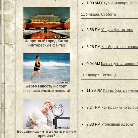
1:00 AM
Стулья кьявари: аре
11 Января, Суббота
8:58 PM
Услуги бухгалтера
Запретный город Китая
[Интересные факты]
6:28 PM
Как бороться с клоп
0:04 AM
Как создать смешно
10 Января, Пятница
Беременность и спорт.
11:39 PM
Как выбрать зимню
[Познавательные новости]
8:24 PM
Как правильно выбр
7:33 PM
Уголовный адвокат
Бессонница - что делать и в чем
причина?