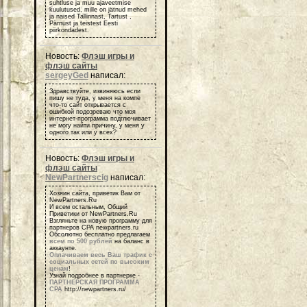
suhtluse ja muu ajaveetmise
kuulutused, mille on jätnud mehed
ja naised Tallinnast, Tartust ,
Pärnust ja teistest Eesti
piirkondadest.
Новость:
Флэш игры и
флэш сайты
sergeyGed
написал:
Здравствуйте, извиняюсь если
пишу не туда, у меня на компе
что-то сайт открывается с
ошибкой подозреваю что моя
интернет-программа подглючивает
не могу найти причину, у меня у
одного так или у всех?
Новость:
Флэш игры и
флэш сайты
NewPartnerscig
написал:
Хозяин сайта, приветик Вам от
NewPartners.Ru
И всем остальным, Общий
Приветики от NewPartners.Ru
Взгляньте на новую программу для
партнеров СРА newpartners.ru
Обсолютно бесплатно предлагаем
всем по 500 рублей
на баланс в
аккаунте.
Оплачиваем весь Ваш трафик с
социальных сетей по высоким
ценам
!
Узнай подробнее в партнерке -
ПАРТНЕРСКАЯ ПРОГРАММА
СРА
http://newpartners.ru/