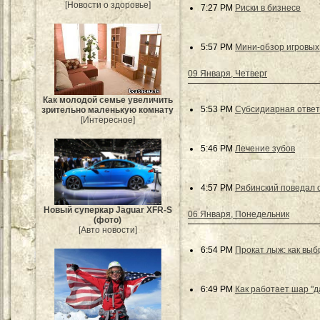
[Новости о здоровье]
7:27 PM
Риски в бизнесе
5:57 PM
Мини-обзор игровых
09 Января, Четверг
Как молодой семье увеличить
5:53 PM
Субсидиарная ответс
зрительно маленькую комнату
[Интересное]
5:46 PM
Лечение зубов
4:57 PM
Рябинский поведал 
Новый суперкар Jaguar XFR-S
06 Января, Понедельник
(фото)
[Авто новости]
6:54 PM
Прокат лыж: как выб
6:49 PM
Как работает шар "д