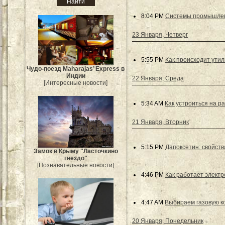
8:04 PM
Системы промышлен
23 Января, Четверг
5:55 PM
Как происходит ути
Чудо-поезд Maharajas’ Express в
Индии
22 Января, Среда
[Интересные новости]
5:34 AM
Как устроиться на р
21 Января, Вторник
5:15 PM
Дапоксетин: свойств
Замок в Крыму "Ласточкино
гнездо"
[Познавательные новости]
4:46 PM
Как работает элект
4:47 AM
Выбираем газовую к
20 Января, Понедельник