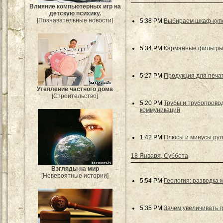
Влияние компьютерных игр на
детскую психику.
[Познавательные новости]
5:38 PM
Выбираем шкаф-купе
5:34 PM
Карманные фильтры
5:27 PM
Продукция для печа
Утепление частного дома
[Строительство]
5:20 PM
Трубы и трубопров
коммуникаций
1:42 PM
Плюсы и минусы рул
18 Января, Суббота
Взгляды на мир
[Невероятные истории]
5:54 PM
Геология: разведка
5:35 PM
Зачем увеличивать г