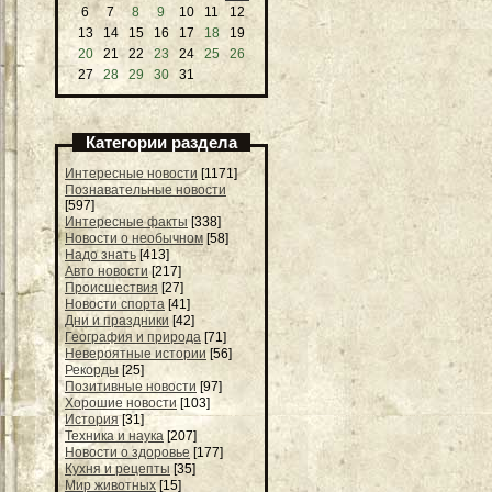
6
7
8
9
10
11
12
13
14
15
16
17
18
19
20
21
22
23
24
25
26
27
28
29
30
31
Категории раздела
Интересные новости
[1171]
Познавательные новости
[597]
Интересные факты
[338]
Новости о необычном
[58]
Надо знать
[413]
Авто новости
[217]
Происшествия
[27]
Новости спорта
[41]
Дни и праздники
[42]
География и природа
[71]
Невероятные истории
[56]
Рекорды
[25]
Позитивные новости
[97]
Хорошие новости
[103]
История
[31]
Техника и наука
[207]
Новости о здоровье
[177]
Кухня и рецепты
[35]
Мир животных
[15]