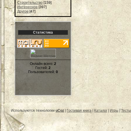
Строительство
[159]
Интересное
[397]
Другое
[47]
Статистика
Онлайн всего:
2
Гостей:
2
Пользователей:
0
Используются технологии
uCoz
|
Гостевая книга
|
Каталог
|
Игры
|
Тесты