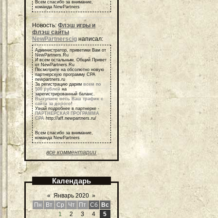
Всем спасибо за внимание,
команда NewPartners
Новость:
Флэш игры и
флэш сайты
NewPartnerscig
написал:
Администратор, приветики Вам от
NewPartners.Ru
И всем остальным, Общий Привет
от NewPartners.Ru
Посмотрите на обсолютно новую
партнерскую программу СРА
newpartners.ru
За регистрацию дарим
всем по
500 рублей
на
зарегистрированный баланс.
Выкупаем весь Ваш трафик с
сайта за дорого
!
Узнай подробнее в партнерке -
ПАРТНЕРСКАЯ ПРОГРАММА
СРА
http://aff.newpartners.ru/
Всем спасибо за внимание,
команда NewPartners
все комментарии
Календарь
«
Январь 2020
»
Пн
Вт
Ср
Чт
Пт
Сб
Вс
1
2
3
4
5