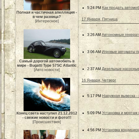
5:24 PM
Как продать автомо
Полная и частичная апелляция -
в чем разница?
17 Января, Пятница
[Интересное]
3:26 AM
Автономные генера
3:06 AM
Игровые автоматы п
Самый дорогой автомобиль в
мире - Bugatti Type 57SC Atlantic
2:37 AM
Дизельные насосные
[Авто новости]
16 Января, Четверг
5:17 PM
Наружная вывеска -
5:09 PM
Установка и монтаж
Конец света наступил 21.12.2012
- свежие новости и фото!!!
[Происшествия]
4:56 PM
Установка кондицио