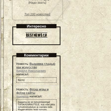
[Надо знать]
Топ 100 новостей
Интересно
Комментарии
Новость:
Вышивка гладью
как искусство
Кирилл Николаевич
написал:
Круто)
Новость:
Флэш игры и
флэш сайты
magama
написал:
magama.ee on tutvumisportaal
TÄISKASVANUTELE, kus võid jätta
tutvumiskuulutusi ja vastata neile.
Magamaklubis leiad tutvuse,