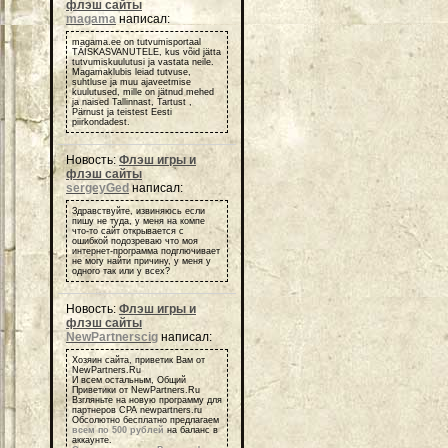
флэш сайты
magama
написал:
magama.ee on tutvumisportaal
TÄISKASVANUTELE, kus võid jätta
tutvumiskuulutusi ja vastata neile.
Magamaklubis leiad tutvuse,
suhtluse ja muu ajaveetmise
kuulutused, mille on jätnud mehed
ja naised Tallinnast, Tartust ,
Pärnust ja teistest Eesti
piirkondadest.
Новость:
Флэш игры и
флэш сайты
sergeyGed
написал:
Здравствуйте, извиняюсь если
пишу не туда, у меня на компе
что-то сайт открывается с
ошибкой подозреваю что моя
интернет-программа подглючивает
не могу найти причину, у меня у
одного так или у всех?
Новость:
Флэш игры и
флэш сайты
NewPartnerscig
написал:
Хозяин сайта, приветик Вам от
NewPartners.Ru
И всем остальным, Общий
Приветики от NewPartners.Ru
Взгляньте на новую программу для
партнеров СРА newpartners.ru
Обсолютно бесплатно предлагаем
всем по 500 рублей
на баланс в
аккаунте.