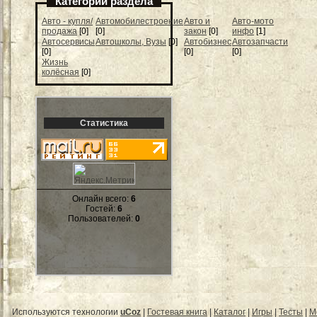
Категории раздела
Авто - купля/
Автомобилестроение
Авто и
Авто-мото
продажа
[0]
[0]
закон
[0]
инфо
[1]
Автосервисы
Автошколы, Вузы
[0]
Автобизнес
Автозапчасти
[0]
[0]
[0]
Жизнь
колёсная
[0]
Статистика
Онлайн всего:
6
Гостей:
6
Пользователей:
0
Используются технологии
uCoz
|
Гостевая книга
|
Каталог
|
Игры
|
Тесты
|
М