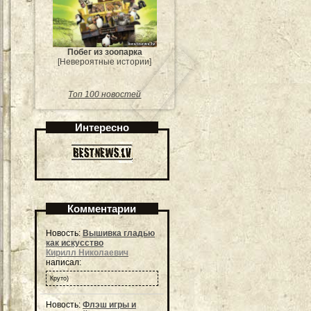
Побег из зоопарка
[Невероятные истории]
Топ 100 новостей
Интересно
Комментарии
Новость:
Вышивка гладью
как искусство
Кирилл Николаевич
написал:
Круто)
Новость:
Флэш игры и