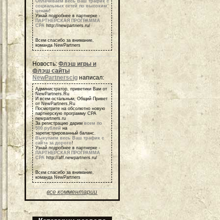
Оплачиваем весь Ваш трафик с
социальных сетей по высоким
ценам
!
Узнай подробнее в партнерке -
ПАРТНЕРСКАЯ ПРОГРАММА
СРА
http://newpartners.ru/
Всем спасибо за внимание,
команда NewPartners
Новость:
Флэш игры и
флэш сайты
NewPartnerscig
написал:
Администратор, приветики Вам от
NewPartners.Ru
И всем остальным, Общий Привет
от NewPartners.Ru
Посмотрите на обсолютно новую
партнерскую программу СРА
newpartners.ru
За регистрацию дарим
всем по
500 рублей
на
зарегистрированный баланс.
Выкупаем весь Ваш трафик с
сайта за дорого
!
Узнай подробнее в партнерке -
ПАРТНЕРСКАЯ ПРОГРАММА
СРА
http://aff.newpartners.ru/
Всем спасибо за внимание,
команда NewPartners
все комментарии