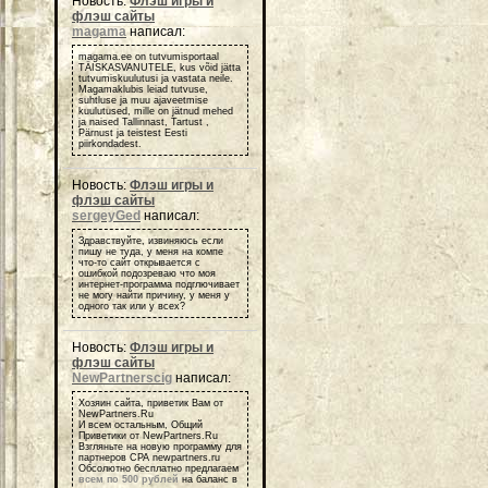
Новость:
Флэш игры и
флэш сайты
magama
написал:
magama.ee on tutvumisportaal
TÄISKASVANUTELE, kus võid jätta
tutvumiskuulutusi ja vastata neile.
Magamaklubis leiad tutvuse,
suhtluse ja muu ajaveetmise
kuulutused, mille on jätnud mehed
ja naised Tallinnast, Tartust ,
Pärnust ja teistest Eesti
piirkondadest.
Новость:
Флэш игры и
флэш сайты
sergeyGed
написал:
Здравствуйте, извиняюсь если
пишу не туда, у меня на компе
что-то сайт открывается с
ошибкой подозреваю что моя
интернет-программа подглючивает
не могу найти причину, у меня у
одного так или у всех?
Новость:
Флэш игры и
флэш сайты
NewPartnerscig
написал:
Хозяин сайта, приветик Вам от
NewPartners.Ru
И всем остальным, Общий
Приветики от NewPartners.Ru
Взгляньте на новую программу для
партнеров СРА newpartners.ru
Обсолютно бесплатно предлагаем
всем по 500 рублей
на баланс в