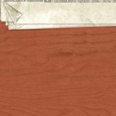
Используются технологии
uCoz
|
Гостевая книга
|
Каталог
|
Игры
|
Тесты
|
М