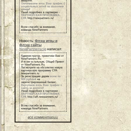
аккаунте.
Оплачиваем весь Ваш трафик с
социальных сетей по высоким
ценам
!
Узнай подробнее в партнерке -
ПАРТНЕРСКАЯ ПРОГРАММА
СРА
http://newpartners.ru/
Всем спасибо за внимание,
команда NewPartners
Новость:
Флэш игры и
флэш сайты
NewPartnerscig
написал:
Администратор, приветики Вам от
NewPartners.Ru
И всем остальным, Общий Привет
от NewPartners.Ru
Посмотрите на обсолютно новую
партнерскую программу СРА
newpartners.ru
За регистрацию дарим
всем по
500 рублей
на
зарегистрированный баланс.
Выкупаем весь Ваш трафик с
сайта за дорого
!
Узнай подробнее в партнерке -
ПАРТНЕРСКАЯ ПРОГРАММА
СРА
http://aff.newpartners.ru/
Всем спасибо за внимание,
команда NewPartners
все комментарии