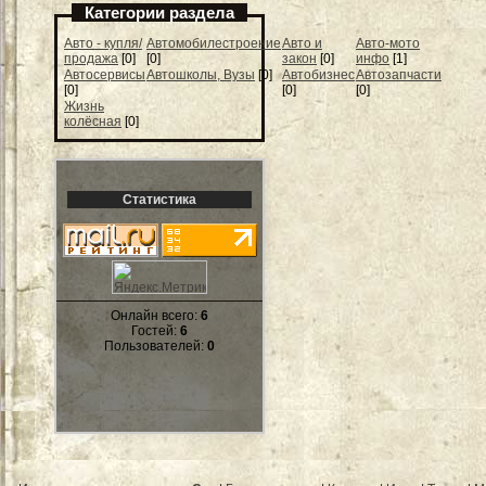
Категории раздела
Авто - купля/
Автомобилестроение
Авто и
Авто-мото
продажа
[0]
[0]
закон
[0]
инфо
[1]
Автосервисы
Автошколы, Вузы
[0]
Автобизнес
Автозапчасти
[0]
[0]
[0]
Жизнь
колёсная
[0]
Статистика
Онлайн всего:
6
Гостей:
6
Пользователей:
0