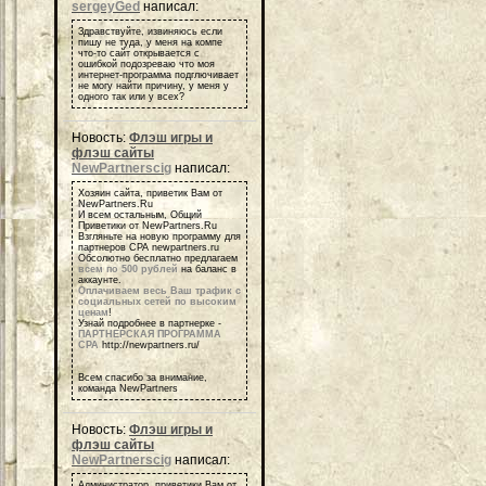
sergeyGed
написал:
Здравствуйте, извиняюсь если
пишу не туда, у меня на компе
что-то сайт открывается с
ошибкой подозреваю что моя
интернет-программа подглючивает
не могу найти причину, у меня у
одного так или у всех?
Новость:
Флэш игры и
флэш сайты
NewPartnerscig
написал:
Хозяин сайта, приветик Вам от
NewPartners.Ru
И всем остальным, Общий
Приветики от NewPartners.Ru
Взгляньте на новую программу для
партнеров СРА newpartners.ru
Обсолютно бесплатно предлагаем
всем по 500 рублей
на баланс в
аккаунте.
Оплачиваем весь Ваш трафик с
социальных сетей по высоким
ценам
!
Узнай подробнее в партнерке -
ПАРТНЕРСКАЯ ПРОГРАММА
СРА
http://newpartners.ru/
Всем спасибо за внимание,
команда NewPartners
Новость:
Флэш игры и
флэш сайты
NewPartnerscig
написал:
Администратор, приветики Вам от