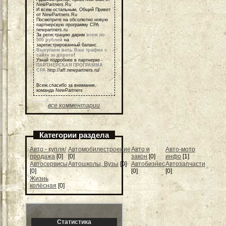
NewPartners.Ru
И всем остальным, Общий Привет
от NewPartners.Ru
Посмотрите на обсолютно новую
партнерскую программу СРА
newpartners.ru
За регистрацию дарим
всем по
500 рублей
на
зарегистрированный баланс.
Выкупаем весь Ваш трафик с
сайта за дорого
!
Узнай подробнее в партнерке -
ПАРТНЕРСКАЯ ПРОГРАММА
СРА
http://aff.newpartners.ru/
Всем спасибо за внимание,
команда NewPartners
все комментарии
Категории раздела
Авто - купля/
Автомобилестроение
Авто и
Авто-мото
продажа
[0]
[0]
закон
[0]
инфо
[1]
Автосервисы
Автошколы, Вузы
[0]
Автобизнес
Автозапчасти
[0]
[0]
[0]
Жизнь
колёсная
[0]
Статистика