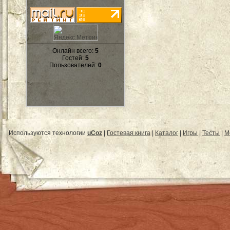
Онлайн всего:
5
Гостей:
5
Пользователей:
0
Используются технологии
uCoz
|
Гостевая книга
|
Каталог
|
Игры
|
Тесты
|
М