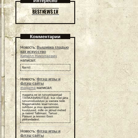
Интересно
Комментарии
Новость:
Вышивка гладью
как искусство
Кирилл Николаевич
написал:
Круто)
Новость:
Флэш игры и
флэш сайты
magama
написал:
magama.ee on tutvumisportaal
TÄISKASVANUTELE, kus võid jätta
tutvumiskuulutusi ja vastata neile.
Magamaklubis leiad tutvuse,
suhtluse ja muu ajaveetmise
kuulutused, mille on jätnud mehed
ja naised Tallinnast, Tartust ,
Pärnust ja teistest Eesti
piirkondadest.
Новость:
Флэш игры и
флэш сайты