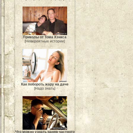
Приколы от Тома Хэнкса
[Невероятные истории]
Как побороть жару на даче
[Надо знать]
Что можно узнать наняв частного