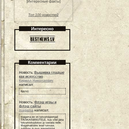
[Интересные факты]
Топ 100 новостей
Интересно
Комментарии
Новость:
Вышивка гладью
как искусство
Кирилл Николаевич
написал:
Круто)
Новость:
Флэш игры и
флэш сайты
magama
написал:
magama.ee on tutvumisportaal
TÄISKASVANUTELE, kus võid jätta
tutvumiskuulutusi ja vastata neile.
Magamaklubis leiad tutvuse,
suhtluse ja muu ajaveetmise