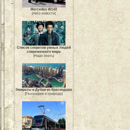
Mercedes W140
[Авто новости]
Список секретов умных людей
современного мира
[Надо знать]
Эмираты и Дубаи из Краснодара
[География и природа]