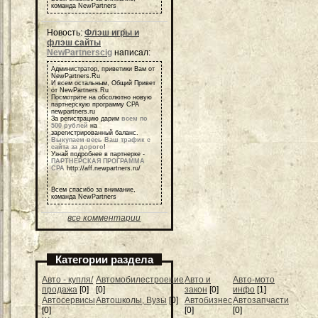
команда NewPartners
Новость:
Флэш игры и
флэш сайты
NewPartnerscig
написал:
Администратор, приветики Вам от
NewPartners.Ru
И всем остальным, Общий Привет
от NewPartners.Ru
Посмотрите на обсолютно новую
партнерскую программу СРА
newpartners.ru
За регистрацию дарим
всем по
500 рублей
на
зарегистрированный баланс.
Выкупаем весь Ваш трафик с
сайта за дорого
!
Узнай подробнее в партнерке -
ПАРТНЕРСКАЯ ПРОГРАММА
СРА
http://aff.newpartners.ru/
Всем спасибо за внимание,
команда NewPartners
все комментарии
Категории раздела
Авто - купля/
Автомобилестроение
Авто и
Авто-мото
продажа
[0]
[0]
закон
[0]
инфо
[1]
Автосервисы
Автошколы, Вузы
[0]
Автобизнес
Автозапчасти
[0]
[0]
[0]