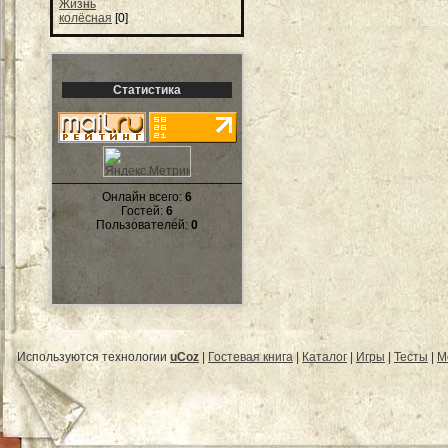
Жизнь
колёсная
[0]
Статистика
Онлайн всего:
6
Гостей:
6
Пользователей:
0
Используются технологии
uCoz
|
Гостевая книга
|
Каталог
|
Игры
|
Тесты
|
М