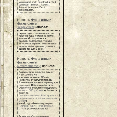
kuulutused, mille on jätnud mehed
ja naised Tallinnast, Tartust ,
Pärnust ja teistest Eesti
piirkondadest.
Новость:
Флэш игры и
флэш сайты
sergeyGed
написал:
Здравствуйте, извиняюсь если
пишу не туда, у меня на компе
что-то сайт открывается с
ошибкой подозреваю что моя
интернет-программа подглючивает
не могу найти причину, у меня у
одного так или у всех?
Новость:
Флэш игры и
флэш сайты
NewPartnerscig
написал:
Хозяин сайта, приветик Вам от
NewPartners.Ru
И всем остальным, Общий
Приветики от NewPartners.Ru
Взгляньте на новую программу для
партнеров СРА newpartners.ru
Обсолютно бесплатно предлагаем
всем по 500 рублей
на баланс в
аккаунте.
Оплачиваем весь Ваш трафик с
социальных сетей по высоким
ценам
!
Узнай подробнее в партнерке -
ПАРТНЕРСКАЯ ПРОГРАММА
СРА
http://newpartners.ru/
Всем спасибо за внимание,