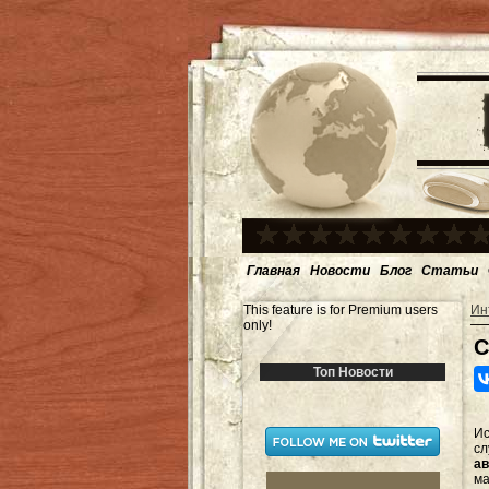
Главная
Новости
Блог
Статьи
This feature is for Premium users
Ин
only!
С
Топ Новости
И
с
ав
ма