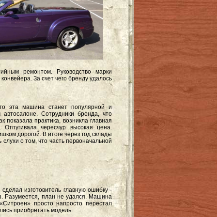
тийным ремонтом. Руководство марки
онвейера. За счет чего бренду удалось
то эта машина станет популярной и
 автосалоне. Сотрудники бренда, что
ак показала практика, возникла главная
 Отпугивала чересчур высокая цена.
шком дорогой. В итоге через год склады
 слухи о том, что часть первоначальной
сделал изготовитель главную ошибку -
. Разумеется, план не удался. Машина
 «Ситроен» просто напросто перестал
ались приобретать модель.