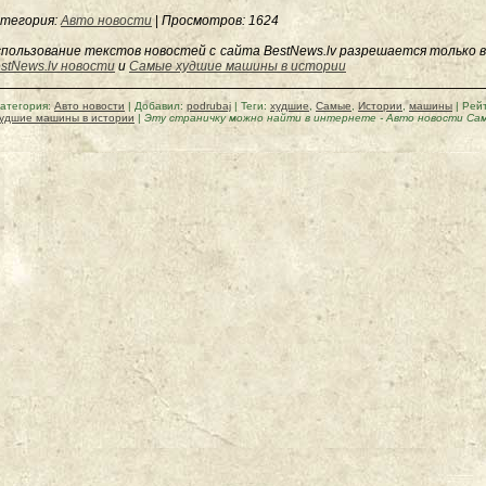
тегория:
Авто новости
|
Просмотров
: 1624
пользование текстов новостей с сайта BestNews.lv разрешается только в
stNews.lv новости
и
Самые худшие машины в истории
атегория
:
Авто новости
|
Добавил
:
podrubaj
|
Теги
:
худшие
,
Самые
,
Истории
,
машины
|
Рей
удшие машины в истории
|
Эту страничку можно найти в интернете
-
Авто новости Са