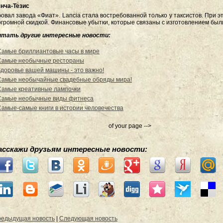
нча-Тезис
овал завода «Фиат». Lancia стала востребованной только у таксистов. При 
огромной скидкой. Финансовые убытки, которые связаны с изготовлением бы
итать другие интересные новости:
Самые бриллиантовые часы в мире
Самые необычные рестораны
Здоровье вашей машины - это важно!
Самые необычайные свадебные обряды мира!
Самые креативные лампочки
Самые необычные виды фитнеса
Самые-самые книги в истории человечества
of your page -->
асскажи друзьям интересные новости:
едыдущая новость
|
Следующая новость