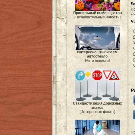
Ля
Пр
Правильный выбор цветов
с 
[Познавательные новости]
Ч
Интересно: Выбираем
автостекло
[Авто новости]
Р
Стандартизация дорожных
знаков
[Интересные факты]
Пр