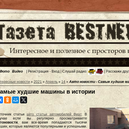
Фото
Видео
|
Регистрация
-
Вход
| Слушай радио:
| Расскажи дру
тересные новости
»
2021
»
Апрель
»
14
»
Авто новости - Самые худшие м
амые худшие машины в истории
сточник статьи
авто статьи автомобилей Фиат
. В
лучае если вы регулярно просматриваете
тоновости
, вам все-время попадаются тысячи
шин, которые являются популярными и успешными.