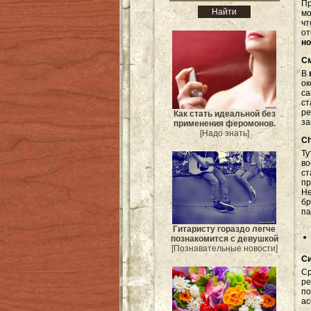
П
мо
ч
от
но
С
В
ок
са
ст
ре
Как стать идеальной без
за
применения феромонов.
[Надо знать]
Ch
Ту
во
ст
пр
Не
бр
па
Гитаристу гораздо легче
познакомится с девушкой
[Познавательные новости]
Си
С
ре
по
ас