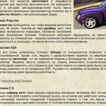
ричем это касается
автоспорта
и разумеется
делей для простого автолюбителя. Не забывайте,
то в истории автопроизводителей было масса
кровенно провальных экспериментов. Конечно же, в
востях об авто
о них рассказывают редко.
март-Родстер
новостях
сообщалось, что таких моделей выпустили
оло 40 тысяч. Причем на
тест-драйвах
авто себя
мого великолепно показывал. Основной проблемой
али регулярные поломки. Покупатели регулярно обращались за гаран
шилось на сложный шаг – машину признали проблемной и полностью сняли с к
щититься от расходов, что могли вполне стать невосполнимыми.
evrolet SSR
т все снова начиналось отлично.
Обзоры
от специалистов показали, ч
стребованной. Кроме того, модель с удовольствием приняли на мировом
авили на
автоспорт
, тут же направили модель в производство. Вот только к
облема. Машина просто напросто не сумела впечатлить потребителей.
обходимо заметить, что стоимость для такого пикапа на самом деле была сли
енда ломились от не проданных SSR. Разумеется, конвейер остановили. Есть
ртии бренду даже пришлось уничтожить.
Autozinas auto Peugeot
.
троен С 6
реди
новинок авто
такая машина оказалась огромным прорывом. Вот только 
шил под себя подмять иностранный рынок, на котором уже работали немцы
-прежнему является неудачной. Специалисты говорят о том, что бренд
социироваться с высоким статусом. И поэтому обеспеченные клиенты, отказ