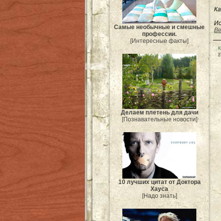
Ка
Ис
Самые необычные и смешные
Be
профессии.
[Интересные факты]
К
х
Делаем плетень для дачи
[Познавательные новости]
10 лучших цитат от Доктора
Хауса
[Надо знать]