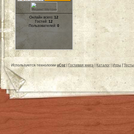
Онлайн всего:
12
Гостей:
12
Пользователей:
0
Используются технологии
uCoz
|
Гостевая книга
|
Каталог
|
Игры
|
Тесты