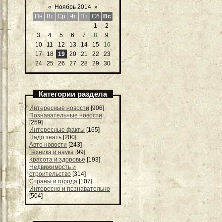
«
Ноябрь 2014
»
Пн
Вт
Ср
Чт
Пт
Сб
Вс
1
2
3
4
5
6
7
8
9
10
11
12
13
14
15
16
17
18
19
20
21
22
23
24
25
26
27
28
29
30
Категории раздела
Интересные новости
[906]
Познавательные новости
[259]
Интересные факты
[165]
Надо знать
[200]
Авто новости
[243]
Техника и наука
[99]
Красота и здоровье
[193]
Недвижимость и
строительство
[314]
Страны и города
[107]
Интересно и познавательно
[504]