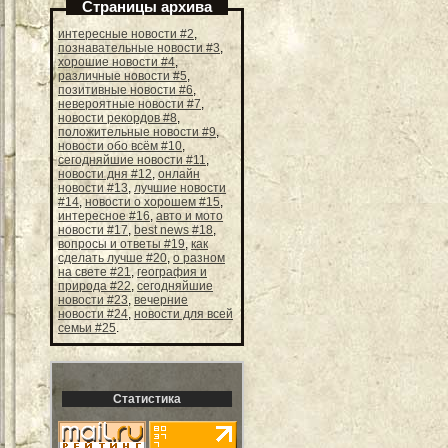
Страницы архива
интересные новости #2
,
познавательные новости #3
,
хорошие новости #4
,
различные новости #5
,
позитивные новости #6
,
невероятные новости #7
,
новости рекордов #8
,
положительные новости #9
,
новости обо всём #10
,
сегодняйшие новости #11
,
новости дня #12
,
онлайн
новости #13
,
лучшие новости
#14
,
новости о хорошем #15
,
интересное #16
,
авто и мото
новости #17
,
best news #18
,
вопросы и ответы #19
,
как
сделать лучше #20
,
о разном
на свете #21
,
география и
природа #22
,
сегодняйшие
новости #23
,
вечерние
новости #24
,
новости для всей
семьи #25
.
Статистика