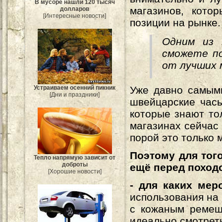
В мусоре нашли 120 тысяч
магазинов, кото
долларов
[Интересные новости]
позиции на рынке.
Одним из 
сможете по
от лучших 
Уже давно самым
Устраиваем осенний пикник
[Дни и праздники]
швейцарские часы
которые знают то
магазинах сейчас
порой это только 
Поэтому для тог
Тепло напрямую зависит от
доброты
ещё перед походо
[Хорошие новости]
- для каких мер
использования на
с кожаным ремеш
идеально смотреть