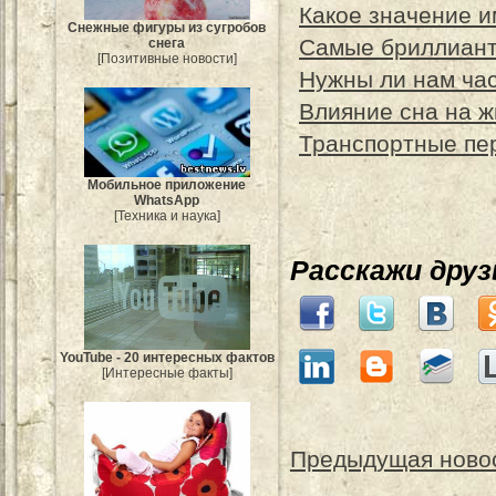
Какое значение 
Снежные фигуры из сугробов
Самые бриллиант
снега
[Позитивные новости]
Нужны ли нам ча
Влияние сна на ж
Транспортные пер
Мобильное приложение
WhatsApp
[Техника и наука]
Расскажи дру
YouTube - 20 интересных фактов
[Интересные факты]
Предыдущая ново