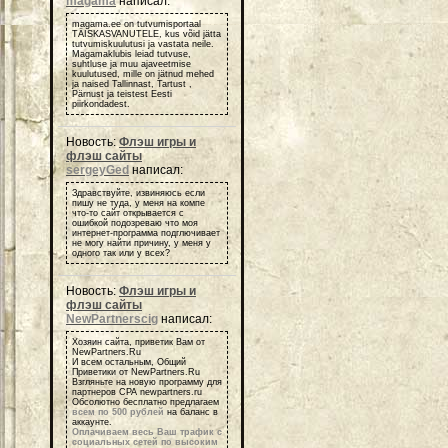
magama
написал:
magama.ee on tutvumisportaal
TÄISKASVANUTELE, kus võid jätta
tutvumiskuulutusi ja vastata neile.
Magamaklubis leiad tutvuse,
suhtluse ja muu ajaveetmise
kuulutused, mille on jätnud mehed
ja naised Tallinnast, Tartust ,
Pärnust ja teistest Eesti
piirkondadest.
Новость:
Флэш игры и
флэш сайты
sergeyGed
написал:
Здравствуйте, извиняюсь если
пишу не туда, у меня на компе
что-то сайт открывается с
ошибкой подозреваю что моя
интернет-программа подглючивает
не могу найти причину, у меня у
одного так или у всех?
Новость:
Флэш игры и
флэш сайты
NewPartnerscig
написал:
Хозяин сайта, приветик Вам от
NewPartners.Ru
И всем остальным, Общий
Приветики от NewPartners.Ru
Взгляньте на новую программу для
партнеров СРА newpartners.ru
Обсолютно бесплатно предлагаем
всем по 500 рублей
на баланс в
аккаунте.
Оплачиваем весь Ваш трафик с
социальных сетей по высоким