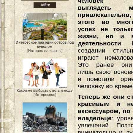
человек ст
выглядеть ма
привлекательн
этого во мног
успех не тольк
жизни, но и 
деятельности
. 
Интересное про один остров под
куполом
создании стиль
[Интересные факты]
играют немалов
Это ранее они
лишь свою основ
и помогали орие
человеку во време
Какой же выбрать стиль и моду
[Интересное]
Теперь же они с
красивым и н
аксессуаром, по
владельце
: уров
увлечений. Поэ
внимательно и лу