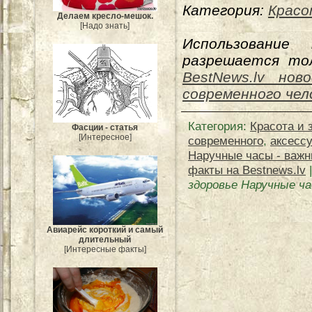
Категория:
Красо
Делаем кресло-мешок.
[Надо знать]
Использование
разрешается тол
BestNews.lv нов
современного чел
Категория
:
Красота и 
Фасции - статья
[Интересное]
современного
,
аксесс
Наручные часы - важн
факты на Bestnews.lv
здоровье Наручные ча
Авиарейс короткий и самый
длительный
[Интересные факты]