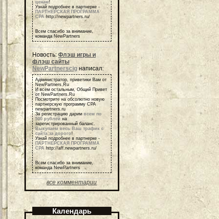
ценам
!
Узнай подробнее в партнерке -
ПАРТНЕРСКАЯ ПРОГРАММА
СРА
http://newpartners.ru/
Всем спасибо за внимание,
команда NewPartners
Новость:
Флэш игры и
флэш сайты
NewPartnerscig
написал:
Администратор, приветики Вам от
NewPartners.Ru
И всем остальным, Общий Привет
от NewPartners.Ru
Посмотрите на обсолютно новую
партнерскую программу СРА
newpartners.ru
За регистрацию дарим
всем по
500 рублей
на
зарегистрированный баланс.
Выкупаем весь Ваш трафик с
сайта за дорого
!
Узнай подробнее в партнерке -
ПАРТНЕРСКАЯ ПРОГРАММА
СРА
http://aff.newpartners.ru/
Всем спасибо за внимание,
команда NewPartners
все комментарии
Календарь