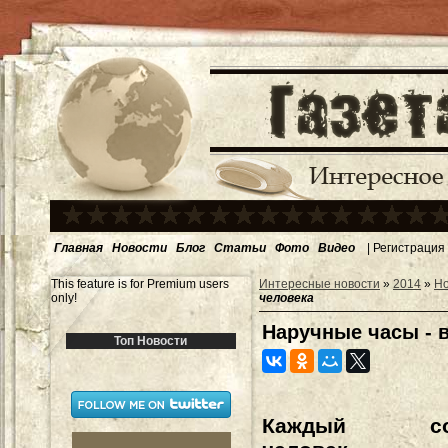
Главная
Новости
Блог
Статьи
Фото
Видео
|
Регистрация
This feature is for Premium users
Интересные новости
»
2014
»
Н
only!
человека
Наручные часы - 
Топ Новости
Каждый сов