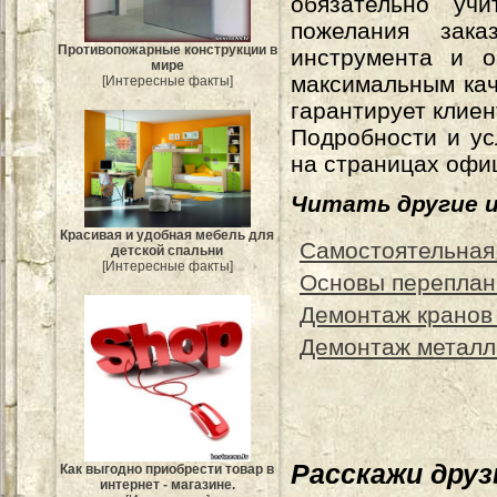
обязательно уч
пожелания зака
Противопожарные конструкции в
инструмента и о
мире
максимальным кач
[Интересные факты]
гарантирует клиен
Подробности и у
на страницах офи
Читать другие 
Красивая и удобная мебель для
Самостоятельная
детской спальни
[Интересные факты]
Основы переплан
Демонтаж кранов
Демонтаж металл
Расскажи дру
Как выгодно приобрести товар в
интернет - магазине.