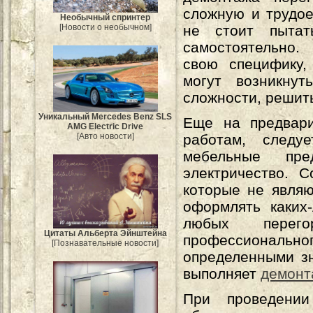
сложную и трудо
Необычный спринтер
[Новости о необычном]
не стоит пытат
самостоятельно
свою специфику,
могут возникнут
сложности, решит
Уникальный Mercedes Benz SLS
Еще на предвари
AMG Electric Drive
[Авто новости]
работам, следу
мебельные пре
электричество. 
которые не являю
оформлять каких
любых перего
Цитаты Альберта Эйнштейна
профессиональног
[Познавательные новости]
определенными з
выполняет
демонт
При проведении