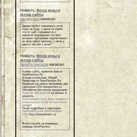
Новость:
Флэш игры и
флэш сайты
sergeyGed
написал:
Здравствуйте, извиняюсь если
пишу не туда, у меня на компе
что-то сайт открывается с
ошибкой подозреваю что моя
интернет-программа подглючивает
не могу найти причину, у меня у
одного так или у всех?
Новость:
Флэш игры и
флэш сайты
NewPartnerscig
написал:
Хозяин сайта, приветик Вам от
NewPartners.Ru
И всем остальным, Общий
Приветики от NewPartners.Ru
Взгляньте на новую программу для
партнеров СРА newpartners.ru
Обсолютно бесплатно предлагаем
всем по 500 рублей
на баланс в
аккаунте.
Оплачиваем весь Ваш трафик с
социальных сетей по высоким
ценам
!
Узнай подробнее в партнерке -
ПАРТНЕРСКАЯ ПРОГРАММА
СРА
http://newpartners.ru/
Всем спасибо за внимание,
команда NewPartners