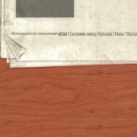
Используются технологии
uCoz
|
Гостевая книга
|
Каталог
|
Игры
|
Тесты