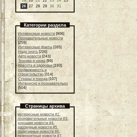
19
20
21
22
23
24
25
26
27
28
29
30
31
Категории раздела
Интересные новости
[906]
Познавательные новости
[259]
Интересные факты
[165]
Надо знать
[200]
Авто новости
[243]
Техника и наука
[99]
Красота и здоровье
[193]
Недвижимость и
строительство
[314]
Страны и города
[107]
Интересно и познавательно
[504]
Страницы архива
интересные новости #2
,
познавательные новости #3
,
хорошие новости #4
,
различные новости #5
,
позитивные новости #6
,
невероятные новости #7
,