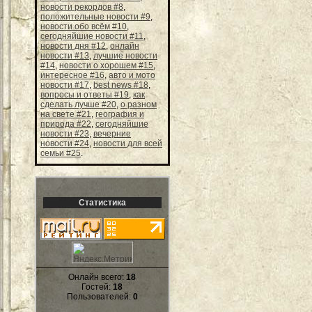
новости рекордов #8
,
положительные новости #9
,
новости обо всём #10
,
сегодняйшие новости #11
,
новости дня #12
,
онлайн
новости #13
,
лучшие новости
#14
,
новости о хорошем #15
,
интересное #16
,
авто и мото
новости #17
,
best news #18
,
вопросы и ответы #19
,
как
сделать лучше #20
,
о разном
на свете #21
,
география и
природа #22
,
сегодняйшие
новости #23
,
вечерние
новости #24
,
новости для всей
семьи #25
.
Статистика
Онлайн всего:
18
Гостей:
18
Пользователей:
0