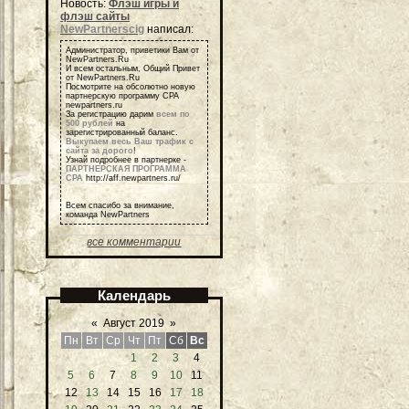
Новость:
Флэш игры и
флэш сайты
NewPartnerscig
написал:
Администратор, приветики Вам от
NewPartners.Ru
И всем остальным, Общий Привет
от NewPartners.Ru
Посмотрите на обсолютно новую
партнерскую программу СРА
newpartners.ru
За регистрацию дарим
всем по
500 рублей
на
зарегистрированный баланс.
Выкупаем весь Ваш трафик с
сайта за дорого
!
Узнай подробнее в партнерке -
ПАРТНЕРСКАЯ ПРОГРАММА
СРА
http://aff.newpartners.ru/
Всем спасибо за внимание,
команда NewPartners
все комментарии
Календарь
«
Август 2019
»
Пн
Вт
Ср
Чт
Пт
Сб
Вс
1
2
3
4
5
6
7
8
9
10
11
12
13
14
15
16
17
18