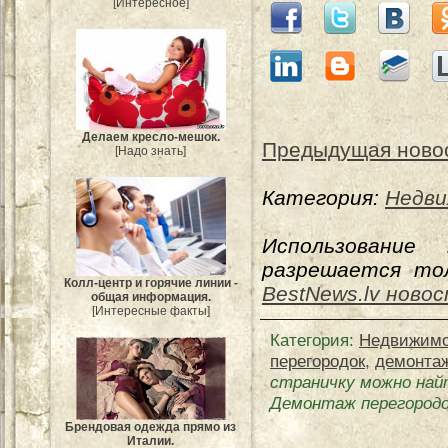
[Интересное]
Делаем кресло-мешок.
Предыдущая ново
[Надо знать]
Категория:
Недви
Использование
разрешается тол
Колл-центр и горячие линии -
BestNews.lv ново
общая информация.
[Интересные факты]
Категория
:
Недвижимо
перегородок
,
демонта
страничку можно най
Демонтаж перегород
Брендовая одежда прямо из
Италии.