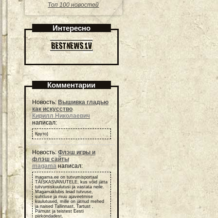
Топ 100 новостей
Интересно
Комментарии
Новость:
Вышивка гладью
как искусство
Кирилл Николаевич
написал:
Круто)
Новость:
Флэш игры и
флэш сайты
magama
написал:
magama.ee on tutvumisportaal
TÄISKASVANUTELE, kus võid jätta
tutvumiskuulutusi ja vastata neile.
Magamaklubis leiad tutvuse,
suhtluse ja muu ajaveetmise
kuulutused, mille on jätnud mehed
ja naised Tallinnast, Tartust ,
Pärnust ja teistest Eesti
piirkondadest.