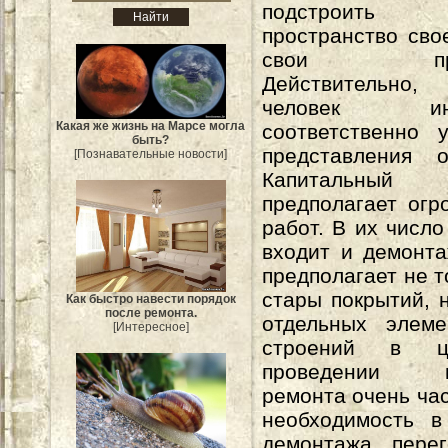
подстроить в
пространство сво
свои предп
Действительн
человек инди
Какая же жизнь на Марсе могла
соответственно 
быть?
представления 
[Познавательные новости]
Капитальны
предполагает ог
работ. В их число
входит и демонт
предполагает не т
стары покрытий, н
Как быстро навести порядок
после ремонта.
отдельных элеме
[Интересное]
строений в ц
проведении ка
ремонта очень час
необходимость в
демонтажа перег