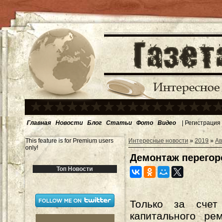
Главная
Новости
Блог
Статьи
Фото
Видео
|
Регистрация
This feature is for Premium users
Интересные новости
»
2019
»
Ав
only!
Демонтаж перегор
Топ Новости
Только за счет
капитального ре