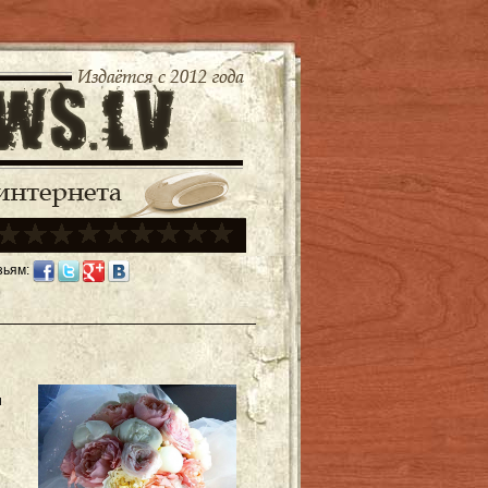
зьям:
и