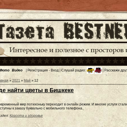
Фото
Видео
|
Регистрация
-
Вход
| Слушай радио:
| Расскажи дру
авная
»
2021
»
Май
»
12
де найти цветы в Бишкеке
временный мир потихоньку переходит в онлайн режим. И многие услуги стал
ступны к заказу буквально с мобильного телефона.
здел:
Красота и здоровье