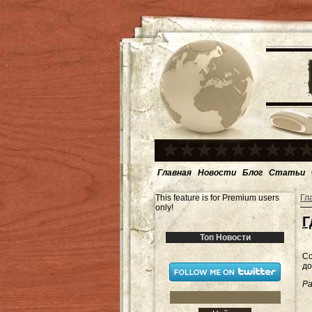
Главная
Новости
Блог
Статьи
This feature is for Premium users
Гл
only!
Г
Топ Новости
Со
до
Ра