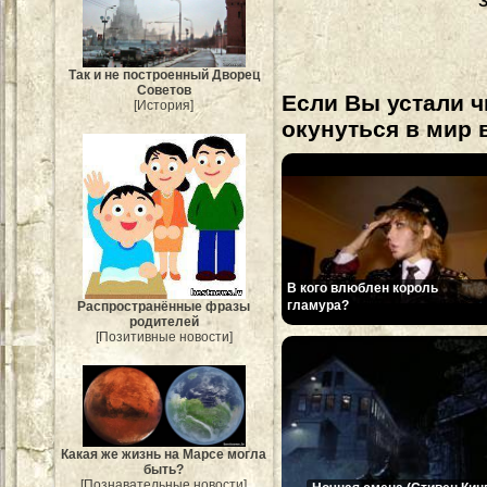
Так и не построенный Дворец
Советов
Если Вы устали ч
[История]
окунуться в мир 
В кого влюблен король
гламура?
Распространённые фразы
родителей
[Позитивные новости]
Какая же жизнь на Марсе могла
быть?
[Познавательные новости]