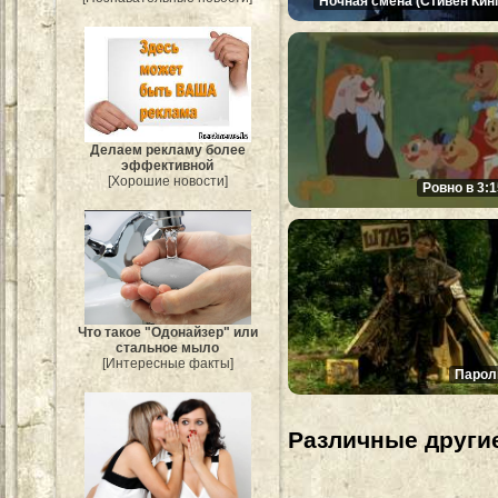
Ночная смена (Стивен Кинг
Делаем рекламу более
эффективной
[Хорошие новости]
Ровно в 3:1
Что такое "Одонайзер" или
стальное мыло
[Интересные факты]
Парол
Различные другие