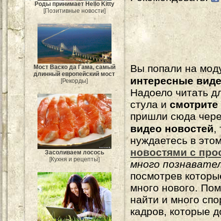
Роды принимает Hello Kitty
[Позитивные новости]
Вы попали на мо
Мост Васко да Гама, самый
длинный европейский мост
интересные вид
[Рекорды]
Надоело читать 
стула и
смотрите
пришли сюда чере
видео новостей
,
нуждаетесь в это
новостями с про
Засоливаем лосось
[Кухня и рецепты]
много познавате
посмотрев которы
много нового. По
найти и много сп
кадров, которые 