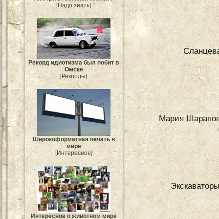
[Надо знать]
Сланцева
Рекорд идиотизма был побит в
Омске
[Рекорды]
Мария Шарапова
Широкоформатная печать в
мире
[Интересное]
Экскаваторы
Интересное о животном мире