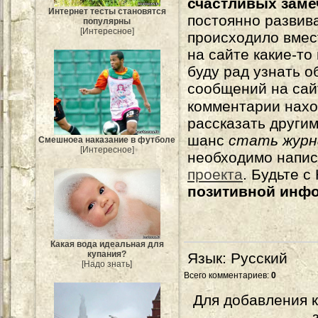
счастливых зам
Интернет тесты становятся
постоянно развива
популярны
[Интересное]
происходило вмес
на сайте какие-то
буду рад узнать о
сообщений на сай
комментарии нахо
рассказать другим
шанс
стать журн
Смешноеа наказание в футболе
[Интересное]
необходимо напи
проекта
. Будьте 
позитивной инф
Какая вода идеальная для
купания?
Язык
: Русский
[Надо знать]
Всего комментариев
:
0
Для добавления 