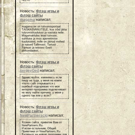
Новость:
Флэш игры и
флэш сайты
magama
написал:
magama.ee on tutvumisportaal
TÄISKASVANUTELE, kus võid jätta
tutvumiskuulutusi ja vastata neile.
Magamaklubis leiad tutvuse,
suhtluse ja muu ajaveetmise
kuulutused, mille on jätnud mehed
ja naised Tallinnast, Tartust ,
Pärnust ja teistest Eesti
piirkondadest.
Новость:
Флэш игры и
флэш сайты
sergeyGed
написал:
Здравствуйте, извиняюсь если
пишу не туда, у меня на компе
что-то сайт открывается с
ошибкой подозреваю что моя
интернет-программа подглючивает
не могу найти причину, у меня у
одного так или у всех?
Новость:
Флэш игры и
флэш сайты
NewPartnerscig
написал:
Хозяин сайта, приветик Вам от
NewPartners.Ru
И всем остальным, Общий
Приветики от NewPartners.Ru
Взгляньте на новую программу для