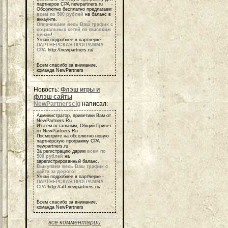
партнеров СРА newpartners.ru
Обсолютно бесплатно предлагаем
всем по 500 рублей
на баланс в
аккаунте.
Оплачиваем весь Ваш трафик с
социальных сетей по высоким
ценам
!
Узнай подробнее в партнерке -
ПАРТНЕРСКАЯ ПРОГРАММА
СРА
http://newpartners.ru/
Всем спасибо за внимание,
команда NewPartners
Новость:
Флэш игры и
флэш сайты
NewPartnerscig
написал:
Администратор, приветики Вам от
NewPartners.Ru
И всем остальным, Общий Привет
от NewPartners.Ru
Посмотрите на обсолютно новую
партнерскую программу СРА
newpartners.ru
За регистрацию дарим
всем по
500 рублей
на
зарегистрированный баланс.
Выкупаем весь Ваш трафик с
сайта за дорого
!
Узнай подробнее в партнерке -
ПАРТНЕРСКАЯ ПРОГРАММА
СРА
http://aff.newpartners.ru/
Всем спасибо за внимание,
команда NewPartners
все комментарии