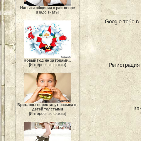
Навыки общения в разговоре
[Надо знать]
Google тебе в
Новый Год не за горами...
Регистрация 
[Интересные факты]
Британцы перестанут называть
Ка
детей толстыми
[Интересные факты]