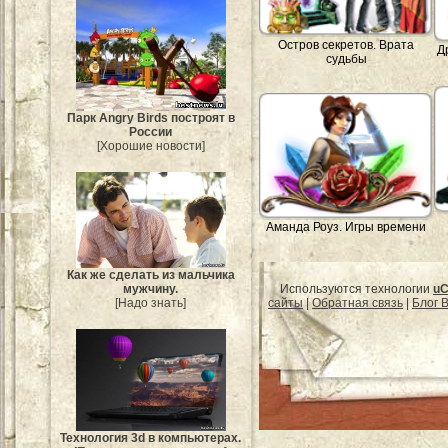
Остров секретов. Врата
Д
судьбы
Парк Angry Birds построят в
России
[Хорошие новости]
Аманда Роуз. Игры времени
Как же сделать из мальчика
Используются технологии
uC
мужчину.
сайты
|
Обратная связь
|
Блог B
[Надо знать]
Технология 3d в компьютерах.