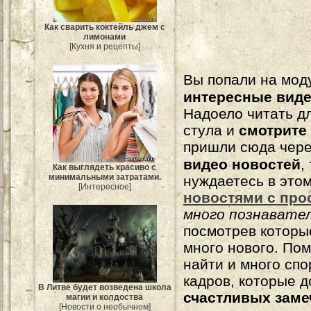
Как сварить коктейль джем с
лимонами
[Кухня и рецепты]
Вы попали на мо
интересные вид
Надоело читать 
стула и
смотрите
пришли сюда чере
видео новостей
,
Как выглядеть красиво с
минимальными затратами.
нуждаетесь в это
[Интересное]
новостями с про
много познавате
посмотрев которы
много нового. По
найти и много сп
кадров, которые 
В Литве будет возведена школа
счастливых зам
магии и колдоства
[Новости о необычном]