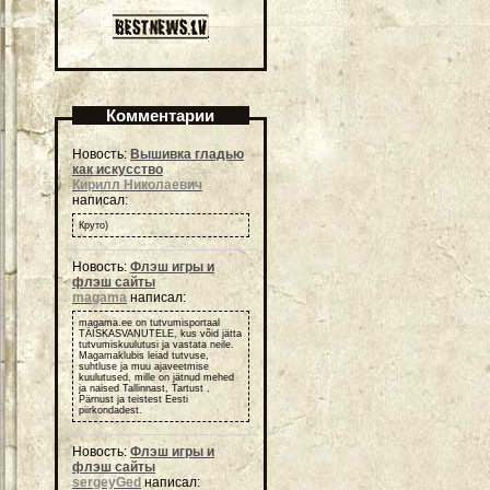
Комментарии
Новость:
Вышивка гладью
как искусство
Кирилл Николаевич
написал:
Круто)
Новость:
Флэш игры и
флэш сайты
magama
написал:
magama.ee on tutvumisportaal
TÄISKASVANUTELE, kus võid jätta
tutvumiskuulutusi ja vastata neile.
Magamaklubis leiad tutvuse,
suhtluse ja muu ajaveetmise
kuulutused, mille on jätnud mehed
ja naised Tallinnast, Tartust ,
Pärnust ja teistest Eesti
piirkondadest.
Новость:
Флэш игры и
флэш сайты
sergeyGed
написал: