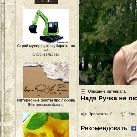
Строй мусор нужно убирать так
же
[Строительство]
Описание материала
:
Надя Ручка не л
Интересные факты про любовь
[Интересные факты]
Просмотры
: 0
Star
Рекомендовать: