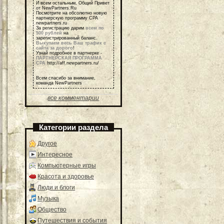
И всем остальным, Общий Привет
от NewPartners.Ru
Посмотрите на обсолютно новую
партнерскую программу СРА
newpartners.ru
За регистрацию дарим
всем по
500 рублей
на
зарегистрированный баланс.
Выкупаем весь Ваш трафик с
сайта за дорого
!
Узнай подробнее в партнерке -
ПАРТНЕРСКАЯ ПРОГРАММА
СРА
http://aff.newpartners.ru/
Всем спасибо за внимание,
команда NewPartners
все комментарии
Категории раздела
Другое
Интересное
Компьютерные игры
Красота и здоровье
Люди и блоги
Музыка
Общество
Путешествия и события