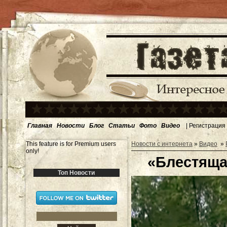
Главная
Новости
Блог
Статьи
Фото
Видео
|
Регистрация
This feature is for Premium users
Новости с интернета
»
Видео
»
only!
«Блестяща
Топ Новости