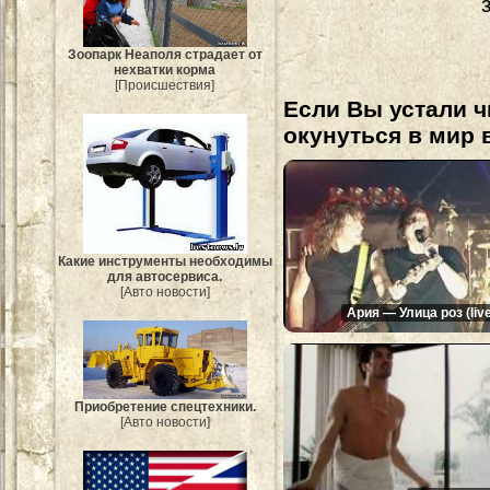
Зоопарк Неаполя страдает от
нехватки корма
[Происшествия]
Если Вы устали ч
окунуться в мир 
Какие инструменты необходимы
для автосервиса.
[Авто новости]
Ария — Улица роз (liv
Приобретение спецтехники.
[Авто новости]