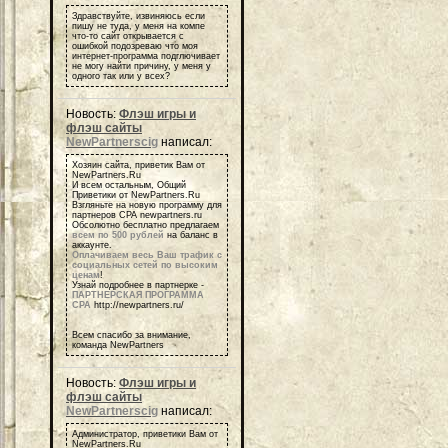
Здравствуйте, извиняюсь если
пишу не туда, у меня на компе
что-то сайт открывается с
ошибкой подозреваю что моя
интернет-программа подглючивает
не могу найти причину, у меня у
одного так или у всех?
Новость:
Флэш игры и
флэш сайты
NewPartnerscig
написал:
Хозяин сайта, приветик Вам от
NewPartners.Ru
И всем остальным, Общий
Приветики от NewPartners.Ru
Взгляньте на новую программу для
партнеров СРА newpartners.ru
Обсолютно бесплатно предлагаем
всем по 500 рублей
на баланс в
аккаунте.
Оплачиваем весь Ваш трафик с
социальных сетей по высоким
ценам
!
Узнай подробнее в партнерке -
ПАРТНЕРСКАЯ ПРОГРАММА
СРА
http://newpartners.ru/
Всем спасибо за внимание,
команда NewPartners
Новость:
Флэш игры и
флэш сайты
NewPartnerscig
написал:
Администратор, приветики Вам от
NewPartners.Ru