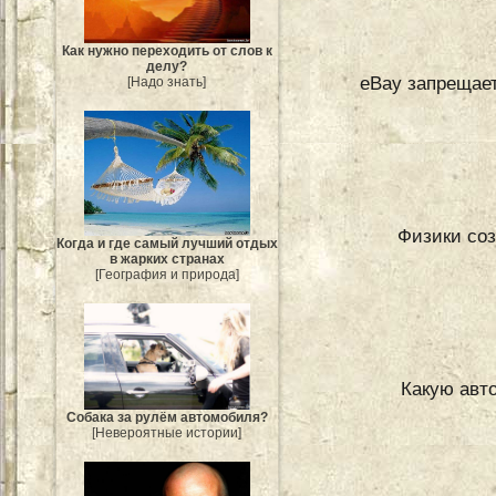
Как нужно переходить от слов к
делу?
eBay запрещает
[Надо знать]
Физики соз
Когда и где самый лучший отдых
в жарких странах
[География и природа]
Какую авт
Собака за рулём автомобиля?
[Невероятные истории]