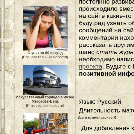
постоянно развива
происходило вмес
на сайте какие-то
буду рад узнать о
сообщений на сай
комментарии нахо
рассказать другим
шанс
стать журн
Отдых за 60 секунд
[Познавательные новости]
необходимо напи
проекта
. Будьте 
позитивной инф
Искусственный торнадо в музее
Язык
: Русский
Mercedes-Benz
[Интересные новости]
Длительность мат
Всего комментариев
:
0
Для добавления 