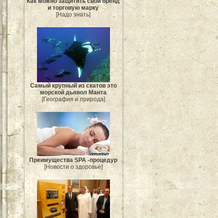
Как можно защитить свой бренд
и торговую марку
[Надо знать]
Самый крупный из скатов это
морской дьявол Манта
[География и природа]
Преимущества SPA -процедур
[Новости о здоровье]