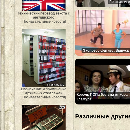
Грязная игр
Технический перевод текста с
английского
[Познавательные новости]
Экспресс-фитнес. Выпуск 
Назначение и приминение
архивных стеллажей
Король ПОПа без ума от корол
[Познавательные новости]
Гламура
Различные другие