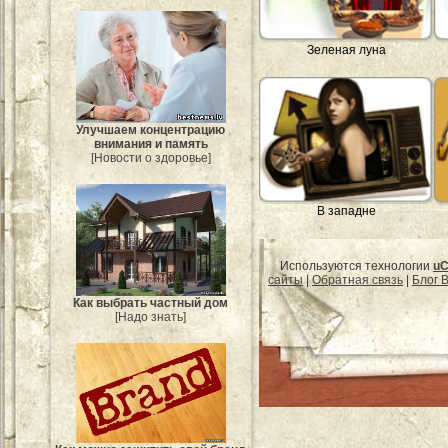
Зеленая луна
Улучшаем концентрацию
внимания и память
[Новости о здоровье]
В западне
Используются технологии
uC
сайты
|
Обратная связь
|
Блог B
Как выбрать частный дом
[Надо знать]