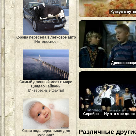
Кускус с нуто
Корова пересела в легковое авто
[Интересное]
Дрессировщи
Самый длинный мост в мире
Циндао Гайвань
[Интересные факты]
Серебро — Ну что мне делат
Различные другие
Какая вода идеальная для
купания?