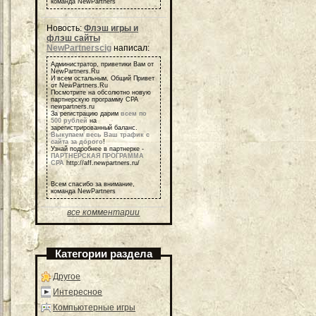
команда NewPartners
Новость:
Флэш игры и
флэш сайты
NewPartnerscig
написал:
Администратор, приветики Вам от
NewPartners.Ru
И всем остальным, Общий Привет
от NewPartners.Ru
Посмотрите на обсолютно новую
партнерскую программу СРА
newpartners.ru
За регистрацию дарим
всем по
500 рублей
на
зарегистрированный баланс.
Выкупаем весь Ваш трафик с
сайта за дорого
!
Узнай подробнее в партнерке -
ПАРТНЕРСКАЯ ПРОГРАММА
СРА
http://aff.newpartners.ru/
Всем спасибо за внимание,
команда NewPartners
все комментарии
Категории раздела
Другое
Интересное
Компьютерные игры