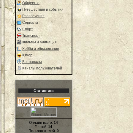
Общество
Путешествия и события
Развлечения
Сериалы
Спорт
Транспорт
Фильмы и анимация
Хобби и образование
Юмор
Все каналы
Каналы пользователей
Статистика
Онлайн всего:
14
Гостей:
14
Пользователей:
0