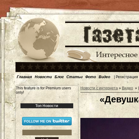
Главная
Новости
Блог
Статьи
Фото
Видео
|
Регистрация
This feature is for Premium users
Новости с интернета
»
Видео
»
only!
«Девушк
Топ Новости