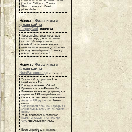
kuulutused, mille on jätnud mehed
ja naised Tallinnast, Tartust ,
Pärnust ja teistest Eesti
piirkondadest.
Новость:
Флэш игры и
флэш сайты
sergeyGed
написал:
Здравствуйте, извиняюсь если
пишу не туда, у меня на компе
что-то сайт открывается с
ошибкой подозреваю что моя
интернет-программа подглючивает
не могу найти причину, у меня у
одного так или у всех?
Новость:
Флэш игры и
флэш сайты
NewPartnerscig
написал:
Хозяин сайта, приветик Вам от
NewPartners.Ru
И всем остальным, Общий
Приветики от NewPartners.Ru
Взгляньте на новую программу для
партнеров СРА newpartners.ru
Обсолютно бесплатно предлагаем
всем по 500 рублей
на баланс в
аккаунте.
Оплачиваем весь Ваш трафик с
социальных сетей по высоким
ценам
!
Узнай подробнее в партнерке -
ПАРТНЕРСКАЯ ПРОГРАММА
СРА
http://newpartners.ru/
Всем спасибо за внимание,