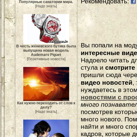
Рекомендовать:
Популярные санатории мира.
[Надо знать]
Вы попали на мо
В честь женевского бутика была
выпущена новая модель
интересные вид
Audemars Piguet
Надоело читать 
[Позитивные новости]
стула и
смотрите
пришли сюда чере
видео новостей
,
нуждаетесь в это
новостями с про
Как нужно переходить от слов к
много познавате
делу?
посмотрев которы
[Надо знать]
много нового. По
найти и много сп
кадров, которые 