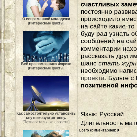
счастливых зам
постоянно развива
происходило вмес
О современной молодежи
[Интересные факты]
на сайте какие-то
буду рад узнать о
сообщений на сай
комментарии нахо
рассказать другим
шанс
стать журн
Всё про помошника Форекс
[Интересные факты]
необходимо напи
проекта
. Будьте 
позитивной инф
Язык
: Русский
Как самостоятельно установить
спутниковую антенну.
Длительность мат
[Познавательные новости]
Всего комментариев
:
0