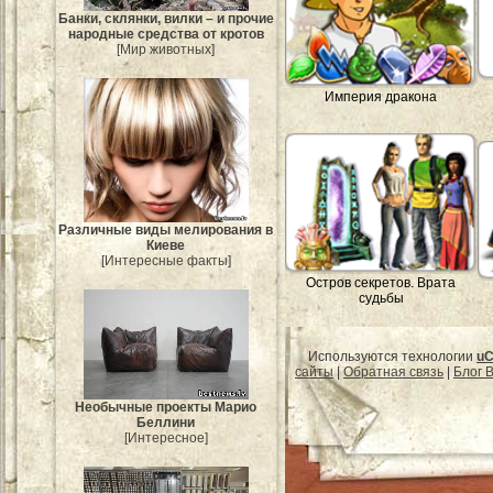
Банки, склянки, вилки – и прочие
народные средства от кротов
[Мир животных]
Империя дракона
Различные виды мелирования в
Киеве
[Интересные факты]
Остров секретов. Врата
судьбы
Используются технологии
uC
сайты
|
Обратная связь
|
Блог B
Необычные проекты Марио
Беллини
[Интересное]