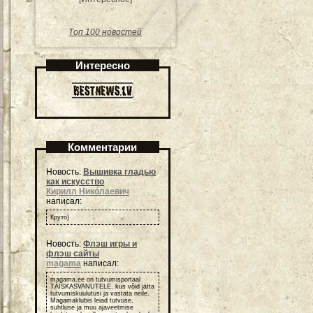
Топ 100 новостей
Интересно
Комментарии
Новость:
Вышивка гладью
как искусство
Кирилл Николаевич
написал:
Круто)
Новость:
Флэш игры и
флэш сайты
magama
написал:
magama.ee on tutvumisportaal
TÄISKASVANUTELE, kus võid jätta
tutvumiskuulutusi ja vastata neile.
Magamaklubis leiad tutvuse,
suhtluse ja muu ajaveetmise