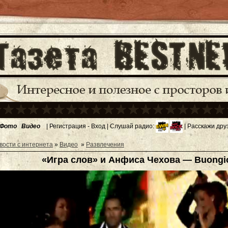
Фото
Видео
|
Регистрация
-
Вход
| Слушай радио:
| Расскажи дру
вости с интернета
»
Видео
»
Развлечения
«Игра слов» и Анфиса Чехова — Buongi