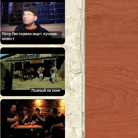
Пётр Листерман ищет лучших
невест
Пьяный на коне