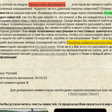
ы попали на модуль
Видео сайта Bestnews.lv
, в котором вы сможете найт
азличных направлений. Надоело читать длинные
тексты новостей
? Откиньт
овости
на нашем портале. Возможно Вы пришли сюда через поисковики
Googl
идео новостей
, так что Вы уже нашли то, что искали, и Вы не нуждаетесь в э
учшими новостями с просторов интернета
. Среди видео Вы сможете найти
м
оповых телевизионных передач, посмотрев которые сможете расширить свой к
нформационных видеороликов
, вы сможете найти и много спортивно содержа
оторые добавят Вам
море позитивного настроения и счастливых замечате
остоянно развивается и Нам бы очень хотелось, чтобы это происходило вмес
 нашли на сайте какие-то недочёты, ошибки, и так назыаемые "баги" - то я бу
лужбу внутренних личных сообщений на сайте [
Профиль администратора прое
омментарии находятся в
гостевой книге
. Если же и у Вас есть что рассказать 
елающего есть шанс
стать журналистом или модератором на сайте
, для 
отивационное письмо
администратору проекта
. Будьте с Нами и каждый день
нформации
!
зык
: Русский
лительность материала
: 00:03:53
его комментариев
:
0
Для добавления комментарии необходимо зарегистрироваться или зай
[
Регистрация
|
Вход
]
ли Вы устали читать тексты новостей, то предлагаю Вам окунуться в мир 