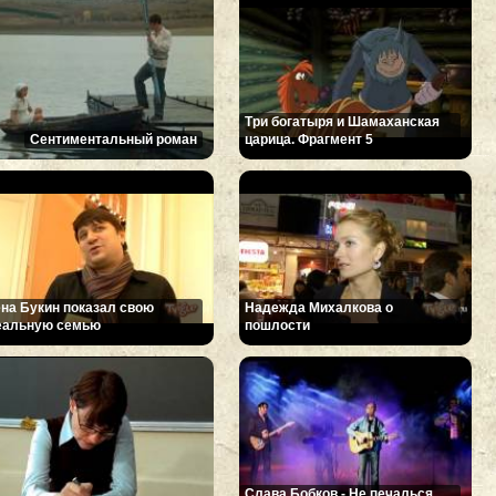
Три богатыря и Шамаханская
Сентиментальный роман
царица. Фрагмент 5
ена Букин показал свою
Надежда Михалкова о
еальную семью
пошлости
Слава Бобков - Не печалься