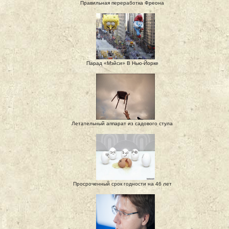
Правильная переработка Фреона
Парад «Мэйси» В Нью-Йорке
Летательный аппарат из садового стула
Просроченный срок годности на 46 лет