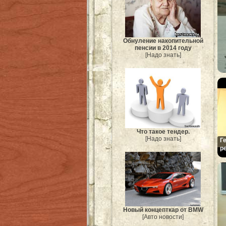
Обнуление накопительной
пенсии в 2014 году
[Надо знать]
Что такое тендер.
[Надо знать]
Г
р
Новый концепткар от BMW
[Авто новости]