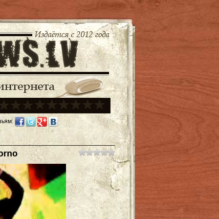
зьям:
orno