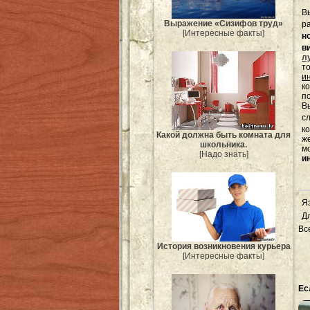
В
Выражение «Сизифов труд»
р
[Интересные факты]
н
в
л
т
и
к
п
Вы
с
к
Какой должна быть комната для
ж
школьника.
м
[Надо знать]
и
Я
Д
Вс
История возникновения курьера
[Интересные факты]
Ес