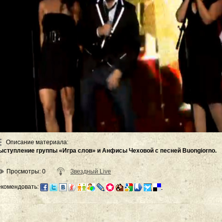
Описание материала
:
ыступление группы «Игра слов» и Анфисы Чеховой с песней Buongiorno.
Просмотры
: 0
Звездный Live
екомендовать: