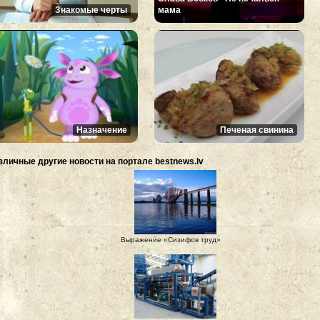
Знакомые черты
мама
Назначение
Печеная свинина
зличные другие новости на портале bestnews.lv
Выражение «Сизифов труд»