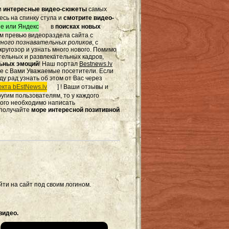
и
интересные видео-сюжеты
самых
есь на спинку стула и
смотрите видео-
e или Яндекс
в
поисках новых
том превью видеораздела сайта с
ного познавательных роликов
, с
ругозор и узнать много нового. Помимо
тельных и развлекательных кадров,
льных эмоций
! Наш портал
Bestnews.lv
те с Вами Уважаемые посетители. Если
ду рад узнать об этом от Вас через
кта bEstNews.lv
] ! Ваши отзывы и
другим пользователям, то у каждого
этого необходимо написать
 получайте
море интересной позитивной
ти на сайт под своим логином.
видео.