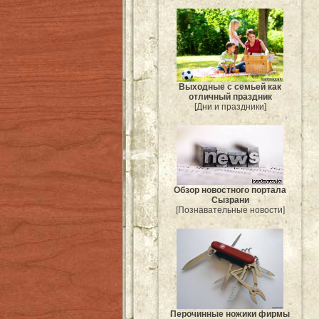
Выходные с семьей как
отличный праздник
[Дни и праздники]
Обзор новостного портала
Сызрани
[Познавательные новости]
Перочинные ножики фирмы