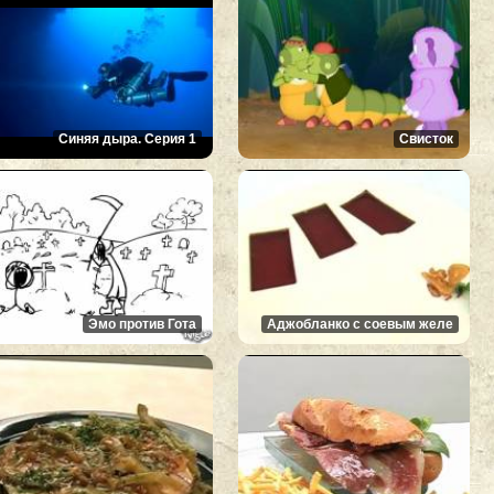
Синяя дыра. Серия 1
Свисток
Эмо против Гота
Аджобланко с соевым желе