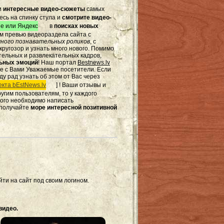
и
интересные видео-сюжеты
самых
есь на спинку стула и
смотрите видео-
e или Яндекс
в
поисках новых
том превью видеораздела сайта с
ного познавательных роликов
, с
ругозор и узнать много нового. Помимо
тельных и развлекательных кадров,
льных эмоций
! Наш портал
Bestnews.lv
те с Вами Уважаемые посетители. Если
ду рад узнать об этом от Вас через
кта bEstNews.lv
] ! Ваши отзывы и
другим пользователям, то у каждого
этого необходимо написать
 получайте
море интересной позитивной
ти на сайт под своим логином.
видео.