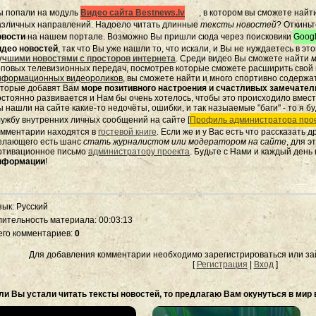
ы попали на модуль
Видео сайта Bestnews.lv
, в котором вы сможете найт
азличных направлений. Надоело читать длинные
тексты новостей
? Откиньт
овости
на нашем портале. Возможно Вы пришли сюда через поисковики
Googl
идео новостей
, так что Вы уже нашли то, что искали, и Вы не нуждаетесь в э
учшими новостями с просторов интернета
. Среди видео Вы сможете найти
м
оповых телевизионных передач, посмотрев которые сможете расширить свой к
нформационных видеороликов
, вы сможете найти и много спортивно содержа
оторые добавят Вам
море позитивного настроения и счастливых замечате
остоянно развивается и Нам бы очень хотелось, чтобы это происходило вмес
 нашли на сайте какие-то недочёты, ошибки, и так назыаемые "баги" - то я бу
лужбу внутренних личных сообщений на сайте [
Профиль администратора прое
омментарии находятся в
гостевой книге
. Если же и у Вас есть что рассказать 
елающего есть шанс
стать журналистом или модератором на сайте
, для 
отивационное письмо
администратору проекта
. Будьте с Нами и каждый день
нформации
!
зык
: Русский
лительность материала
: 00:03:13
его комментариев
:
0
Для добавления комментарии необходимо зарегистрироваться или зай
[
Регистрация
|
Вход
]
ли Вы устали читать тексты новостей, то предлагаю Вам окунуться в мир 