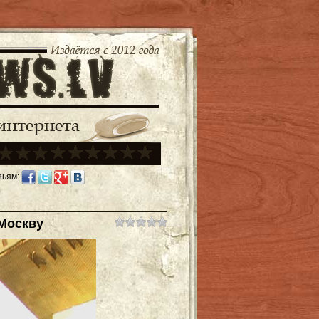
зьям:
 Москву