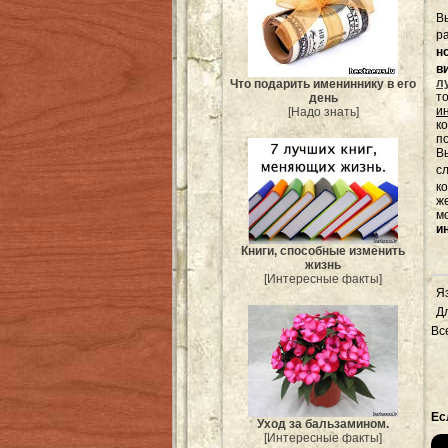
В
р
н
в
л
Что подарить имениннику в его
т
день
и
[Надо знать]
к
п
Вы
с
к
ж
м
и
Книги, способные изменить
жизнь
[Интересные факты]
Я
Д
Вс
Ес
Уход за бальзамином.
[Интересные факты]