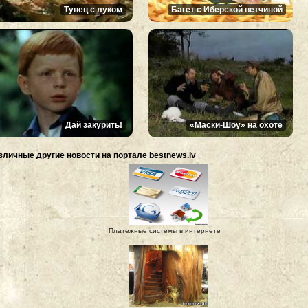
Тунец с луком
Багет с Иберской ветчиной
Дай закурить!
«Маски-Шоу» на охоте
зличные другие новости на портале bestnews.lv
Платежные системы в интернете