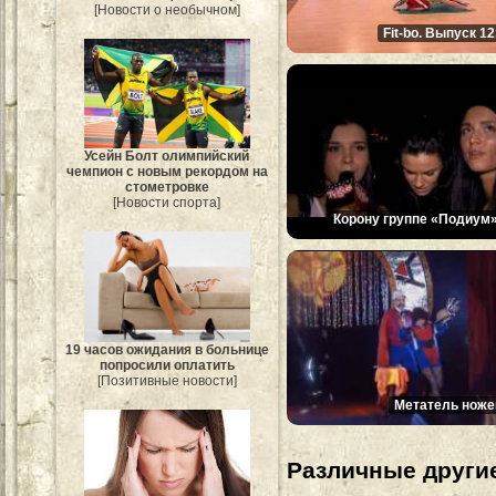
[Новости о необычном]
Fit-bo. Выпуск 12
Усейн Болт олимпийский
чемпион с новым рекордом на
стометровке
[Новости спорта]
Корону группе «Подиум»
19 часов ожидания в больнице
попросили оплатить
[Позитивные новости]
Метатель ноже
Различные другие