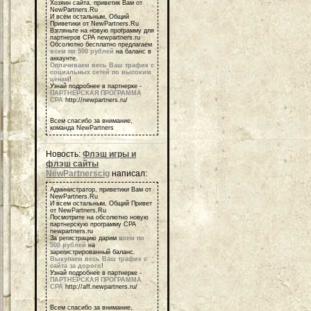
Хозяин сайта, приветик Вам от
NewPartners.Ru
И всем остальным, Общий
Приветики от NewPartners.Ru
Взгляньте на новую программу для
партнеров СРА newpartners.ru
Обсолютно бесплатно предлагаем
всем по 500 рублей
на баланс в
аккаунте.
Оплачиваем весь Ваш трафик с
социальных сетей по высоким
ценам
!
Узнай подробнее в партнерке -
ПАРТНЕРСКАЯ ПРОГРАММА
СРА
http://newpartners.ru/
Всем спасибо за внимание,
команда NewPartners
Новость:
Флэш игры и
флэш сайты
NewPartnerscig
написал:
Администратор, приветики Вам от
NewPartners.Ru
И всем остальным, Общий Привет
от NewPartners.Ru
Посмотрите на обсолютно новую
партнерскую программу СРА
newpartners.ru
За регистрацию дарим
всем по
500 рублей
на
зарегистрированный баланс.
Выкупаем весь Ваш трафик с
сайта за дорого
!
Узнай подробнее в партнерке -
ПАРТНЕРСКАЯ ПРОГРАММА
СРА
http://aff.newpartners.ru/
Всем спасибо за внимание,