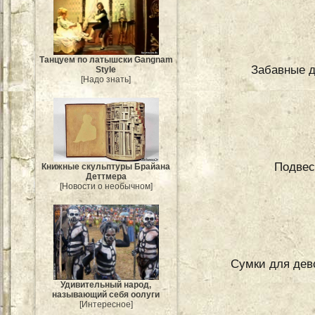
Танцуем по латышски Gangnam
Забавные 
Style
[Надо знать]
Подвесн
Книжные скульптуры Брайана
Деттмера
[Новости о необычном]
Сумки для дев
Удивительный народ,
называющий себя оолуги
[Интересное]