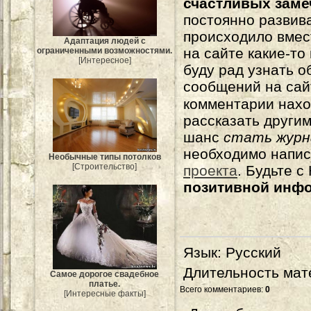
счастливых зам
постоянно развива
происходило вмес
Адаптация людей с
на сайте какие-то
ограниченными возможностями.
[Интересное]
буду рад узнать о
сообщений на сай
комментарии нахо
рассказать другим
шанс
стать журн
необходимо напи
Необычные типы потолков
[Строительство]
проекта
. Будьте 
позитивной инф
Язык
: Русский
Длительность мат
Самое дорогое свадебное
платье.
Всего комментариев
:
0
[Интересные факты]