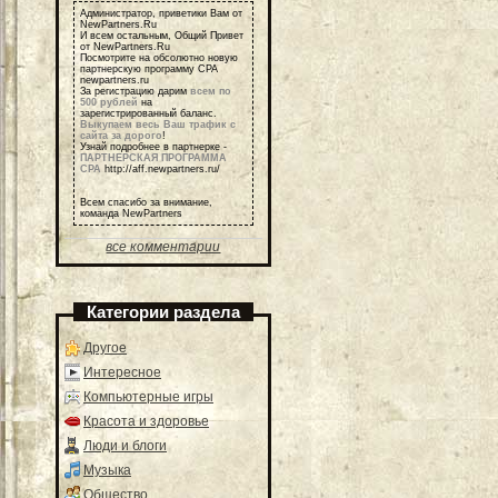
Администратор, приветики Вам от
NewPartners.Ru
И всем остальным, Общий Привет
от NewPartners.Ru
Посмотрите на обсолютно новую
партнерскую программу СРА
newpartners.ru
За регистрацию дарим
всем по
500 рублей
на
зарегистрированный баланс.
Выкупаем весь Ваш трафик с
сайта за дорого
!
Узнай подробнее в партнерке -
ПАРТНЕРСКАЯ ПРОГРАММА
СРА
http://aff.newpartners.ru/
Всем спасибо за внимание,
команда NewPartners
все комментарии
Категории раздела
Другое
Интересное
Компьютерные игры
Красота и здоровье
Люди и блоги
Музыка
Общество