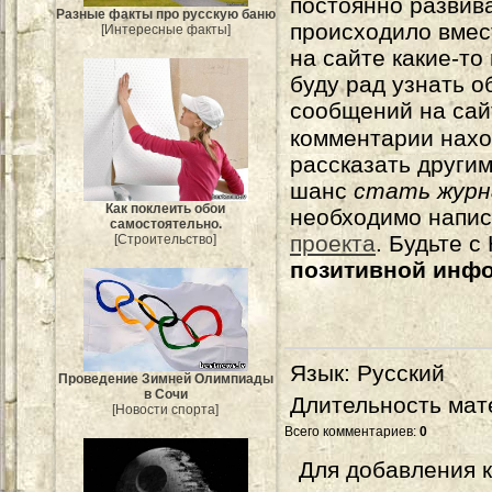
постоянно развива
Разные факты про русскую баню
происходило вмес
[Интересные факты]
на сайте какие-то
буду рад узнать о
сообщений на сай
комментарии нахо
рассказать другим
шанс
стать журн
Как поклеить обои
необходимо напи
самостоятельно.
проекта
. Будьте 
[Строительство]
позитивной инф
Язык
: Русский
Проведение Зимней Олимпиады
в Сочи
Длительность мат
[Новости спорта]
Всего комментариев
:
0
Для добавления 