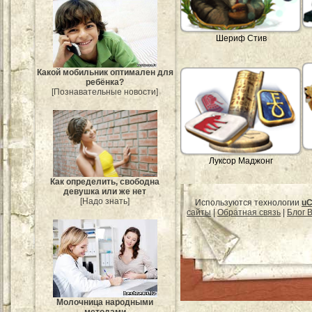
Шериф Стив
Какой мобильник оптимален для
ребёнка?
[Познавательные новости]
Луксор Маджонг
Как определить, свободна
девушка или же нет
[Надо знать]
Используются технологии
uC
сайты
|
Обратная связь
|
Блог B
Молочница народными