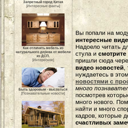
Запретный город Китая
[Интересные факты]
Вы попали на мо
интересные вид
Надоело читать 
Как отличить мебель из
натурального дерева от мебели
стула и
смотрите
из ДСП.
пришли сюда чере
[Интересное]
видео новостей
,
нуждаетесь в это
новостями с про
много познавате
Быть здоровым - выспаться
[Познавательные новости]
посмотрев которы
много нового. По
найти и много сп
кадров, которые 
счастливых зам