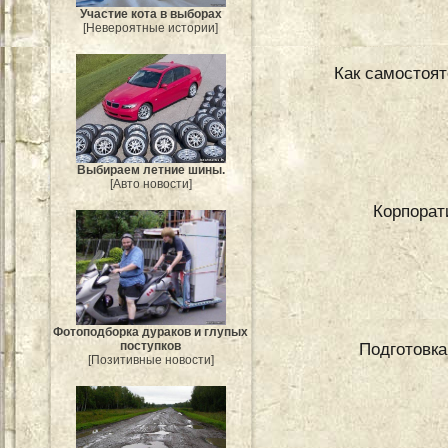
Участие кота в выборах
[Невероятные истории]
Как самостоят
Выбираем летние шины.
[Авто новости]
Корпорати
Фотоподборка дураков и глупых
поступков
Подготовка
[Позитивные новости]