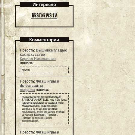
Интересно
Комментарии
Новость:
Вышивка гладью
как искусство
Кирилл Николаевич
написал:
Круто)
Новость:
Флэш игры и
флэш сайты
magama
написал:
magama.ee on tutvumisportaal
TÄISKASVANUTELE, kus võid jätta
tutvumiskuulutusi ja vastata neile.
Magamaklubis leiad tutvuse,
suhtluse ja muu ajaveetmise
kuulutused, mille on jätnud mehed
ja naised Tallinnast, Tartust ,
Pärnust ja teistest Eesti
piirkondadest.
Новость:
Флэш игры и