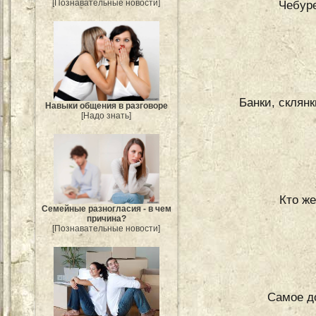
[Познавательные новости]
Чебуре
Банки, склянк
Навыки общения в разговоре
[Надо знать]
Кто же
Семейные разногласия - в чем
причина?
[Познавательные новости]
Самое д