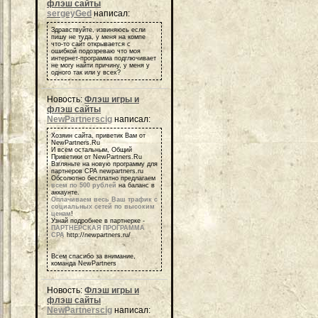
флэш сайты
sergeyGed
написал:
Здравствуйте, извиняюсь если
пишу не туда, у меня на компе
что-то сайт открывается с
ошибкой подозреваю что моя
интернет-программа подглючивает
не могу найти причину, у меня у
одного так или у всех?
Новость:
Флэш игры и
флэш сайты
NewPartnerscig
написал:
Хозяин сайта, приветик Вам от
NewPartners.Ru
И всем остальным, Общий
Приветики от NewPartners.Ru
Взгляньте на новую программу для
партнеров СРА newpartners.ru
Обсолютно бесплатно предлагаем
всем по 500 рублей
на баланс в
аккаунте.
Оплачиваем весь Ваш трафик с
социальных сетей по высоким
ценам
!
Узнай подробнее в партнерке -
ПАРТНЕРСКАЯ ПРОГРАММА
СРА
http://newpartners.ru/
Всем спасибо за внимание,
команда NewPartners
Новость:
Флэш игры и
флэш сайты
NewPartnerscig
написал: