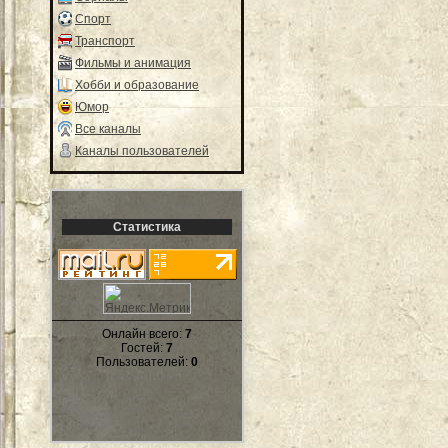
Спорт
Транспорт
Фильмы и анимация
Хобби и образование
Юмор
Все каналы
Каналы пользователей
Статистика
Онлайн всего:
7
Гостей:
7
Пользователей:
0