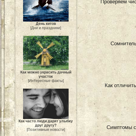
Проверяем чис
День китов
[Дни и праздники]
Сомнитель
Как можно украсить дачный
участок
[Интересные факты]
Как отличит
Как часто люди дарят улыбку
друг другу?
Симптомы с
[Позитивные новости]