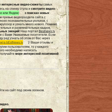
и
интересные видео-сюжеты
самых
есь на спинку стула и
смотрите видео-
e или Яндекс
в
поисках новых
том превью видеораздела сайта с
ного познавательных роликов
, с
ругозор и узнать много нового. Помимо
тельных и развлекательных кадров,
льных эмоций
! Наш портал
Bestnews.lv
те с Вами Уважаемые посетители. Если
ду рад узнать об этом от Вас через
кта bEstNews.lv
] ! Ваши отзывы и
другим пользователям, то у каждого
этого необходимо написать
 получайте
море интересной позитивной
ти на сайт под своим логином.
видео.