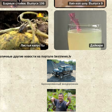
Барные стойки. Выпуск 106
Хип-хоп шоу. Выпуск 9
Листья капусты
Дайкири
зличные другие новости на портале bestnews.lv
Бронированный внедорожник