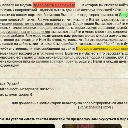
ы попали на модуль
Видео сайта Bestnews.lv
, в котором вы сможете найт
азличных направлений. Надоело читать длинные
тексты новостей
? Откиньт
овости
на нашем портале. Возможно Вы пришли сюда через поисковики
Googl
идео новостей
, так что Вы уже нашли то, что искали, и Вы не нуждаетесь в э
учшими новостями с просторов интернета
. Среди видео Вы сможете найти
м
оповых телевизионных передач, посмотрев которые сможете расширить свой к
нформационных видеороликов
, вы сможете найти и много спортивно содержа
оторые добавят Вам
море позитивного настроения и счастливых замечате
остоянно развивается и Нам бы очень хотелось, чтобы это происходило вмес
 нашли на сайте какие-то недочёты, ошибки, и так назыаемые "баги" - то я бу
лужбу внутренних личных сообщений на сайте [
Профиль администратора прое
омментарии находятся в
гостевой книге
. Если же и у Вас есть что рассказать 
елающего есть шанс
стать журналистом или модератором на сайте
, для 
отивационное письмо
администратору проекта
. Будьте с Нами и каждый день
нформации
!
зык
: Русский
лительность материала
: 00:02:56
его комментариев
:
0
Для добавления комментарии необходимо зарегистрироваться или зай
[
Регистрация
|
Вход
]
ли Вы устали читать тексты новостей, то предлагаю Вам окунуться в мир 