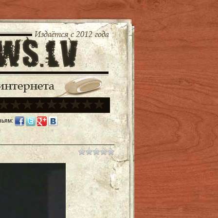
зьям: