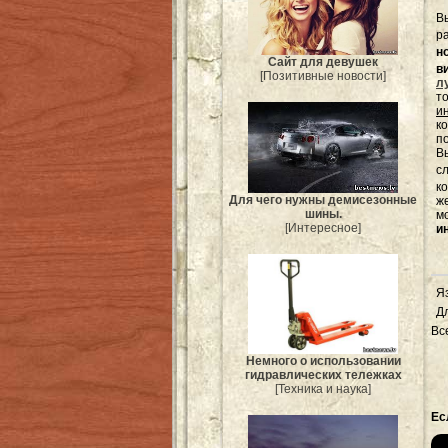
В
р
н
Сайт для девушек
в
[Позитивные новости]
л
т
и
к
п
Вы
с
к
Для чего нужны демисезонные
ж
шины.
м
[Интересное]
и
Я
Д
Вс
Немного о использовании
гидравлических тележках
[Техника и наука]
Ес