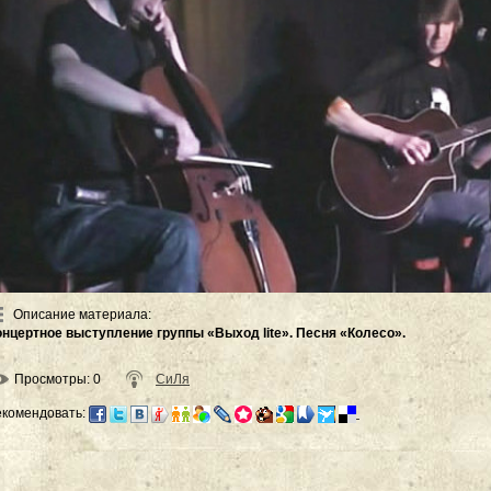
Описание материала
:
онцертное выступление группы «Выход lite». Песня «Колесо».
Просмотры
: 0
СиЛя
екомендовать: