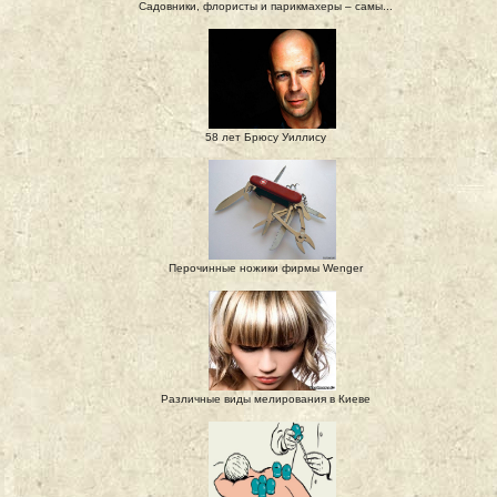
Садовники, флористы и парикмахеры – самы...
58 лет Брюсу Уиллису
Перочинные ножики фирмы Wenger
Различные виды мелирования в Киеве