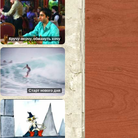
Кручу-верчу, обмануть хочу
Старт нового дня