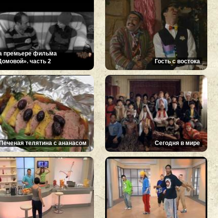
а премьере фильма
Домовой». часть 2
Гость с востока
Печеная телятина с ананасом
Сегодня в мире