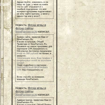
Здравствуйте, извиняюсь если
пишу не туда, у меня на компе
что-то сайт открывается с
ошибкой подозреваю что моя
интернет-программа подглючивает
не могу найти причину, у меня у
одного так или у всех?
Новость:
Флэш игры и
флэш сайты
NewPartnerscig
написал:
Хозяин сайта, приветик Вам от
NewPartners.Ru
И всем остальным, Общий
Приветики от NewPartners.Ru
Взгляньте на новую программу для
партнеров СРА newpartners.ru
Обсолютно бесплатно предлагаем
всем по 500 рублей
на баланс в
аккаунте.
Оплачиваем весь Ваш трафик с
социальных сетей по высоким
ценам
!
Узнай подробнее в партнерке -
ПАРТНЕРСКАЯ ПРОГРАММА
СРА
http://newpartners.ru/
Всем спасибо за внимание,
команда NewPartners
Новость:
Флэш игры и
флэш сайты
NewPartnerscig
написал:
Администратор, приветики Вам от
NewPartners.Ru
И всем остальным, Общий Привет