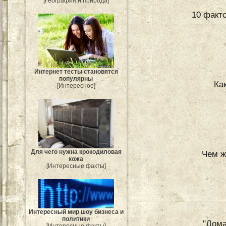
[География и природа]
10 факт
Интернет тесты становятся
популярны
Ка
[Интересное]
Для чего нужна крокодиловая
Чем ж
кожа
[Интересные факты]
Интересный мир шоу бизнеса и
политики
"Дом