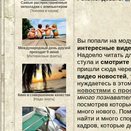
Самые распространённые
неполадки с компьютером
[Техника и наука]
Вы попали на мо
интересные вид
Международный день друзей
проходит 9 июня
Надоело читать 
[Интересные факты]
стула и
смотрите
пришли сюда чере
видео новостей
,
нуждаетесь в это
новостями с про
Кино в совершенном качестве
много познавате
[Надо знать]
посмотрев которы
много нового. По
найти и много сп
кадров, которые 