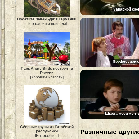
Заварной кре
Посетите Лёвенбург в Германии
[География и природа]
Профессиона
Парк Angry Birds построят в
России
[Хорошие новости]
Школа моей мечт
Сборные грузы из Китайской
Различные другие
республики
[Интересное]