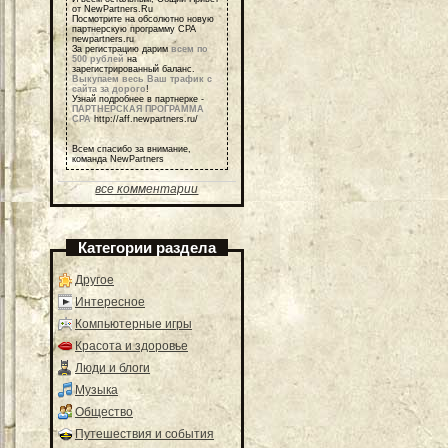
от NewPartners.Ru
Посмотрите на обсолютно новую
партнерскую программу СРА
newpartners.ru
За регистрацию дарим
всем по
500 рублей
на
зарегистрированный баланс.
Выкупаем весь Ваш трафик с
сайта за дорого
!
Узнай подробнее в партнерке -
ПАРТНЕРСКАЯ ПРОГРАММА
СРА
http://aff.newpartners.ru/
Всем спасибо за внимание,
команда NewPartners
все комментарии
Категории раздела
Другое
Интересное
Компьютерные игры
Красота и здоровье
Люди и блоги
Музыка
Общество
Путешествия и события