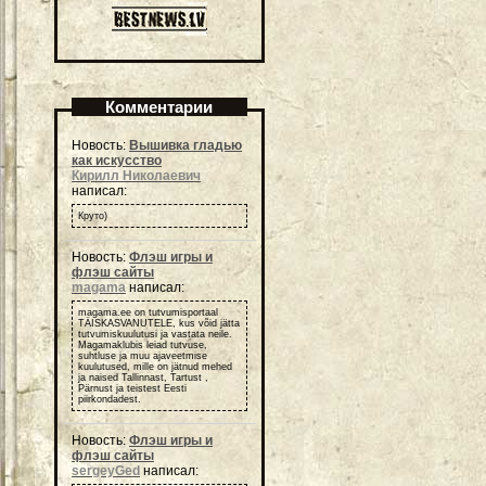
Комментарии
Новость:
Вышивка гладью
как искусство
Кирилл Николаевич
написал:
Круто)
Новость:
Флэш игры и
флэш сайты
magama
написал:
magama.ee on tutvumisportaal
TÄISKASVANUTELE, kus võid jätta
tutvumiskuulutusi ja vastata neile.
Magamaklubis leiad tutvuse,
suhtluse ja muu ajaveetmise
kuulutused, mille on jätnud mehed
ja naised Tallinnast, Tartust ,
Pärnust ja teistest Eesti
piirkondadest.
Новость:
Флэш игры и
флэш сайты
sergeyGed
написал: