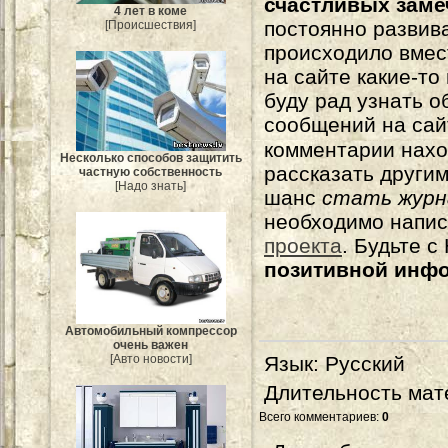
счастливых зам
4 лет в коме
постоянно развива
[Происшествия]
происходило вмес
на сайте какие-то
буду рад узнать о
сообщений на сай
комментарии нахо
Несколько способов защитить
рассказать другим
частную собственность
[Надо знать]
шанс
стать журн
необходимо напи
проекта
. Будьте 
позитивной инф
Автомобильный компрессор
очень важен
Язык
: Русский
[Авто новости]
Длительность мат
Всего комментариев
:
0