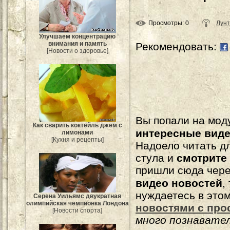
Просмотры
: 0
Лунт
Улучшаем концентрацию
внимания и память
Рекомендовать:
[Новости о здоровье]
Вы попали на мо
Как сварить коктейль джем с
интересные вид
лимонами
[Кухня и рецепты]
Надоело читать 
стула и
смотрите
пришли сюда чере
видео новостей
,
нуждаетесь в это
Серена Уильямс двукратная
олимпийская чемпионка Лондона
новостями с про
[Новости спорта]
много познавате