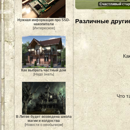
Счастливый стар
Различные другие
Нужная информация про SSD-
накопители
[Интересное]
Ка
Как выбрать частный дом
[Надо знать]
Что т
В Литве будет возведена школа
магии и колдоства
[Новости о необычном]