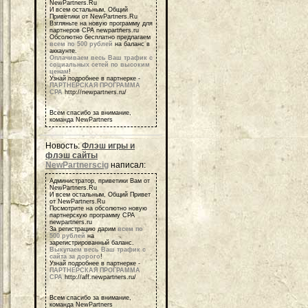
NewPartners.Ru
И всем остальным, Общий
Приветики от NewPartners.Ru
Взгляньте на новую программу для
партнеров СРА newpartners.ru
Обсолютно бесплатно предлагаем
всем по 500 рублей
на баланс в
аккаунте.
Оплачиваем весь Ваш трафик с
социальных сетей по высоким
ценам
!
Узнай подробнее в партнерке -
ПАРТНЕРСКАЯ ПРОГРАММА
СРА
http://newpartners.ru/
Всем спасибо за внимание,
команда NewPartners
Новость:
Флэш игры и
флэш сайты
NewPartnerscig
написал:
Администратор, приветики Вам от
NewPartners.Ru
И всем остальным, Общий Привет
от NewPartners.Ru
Посмотрите на обсолютно новую
партнерскую программу СРА
newpartners.ru
За регистрацию дарим
всем по
500 рублей
на
зарегистрированный баланс.
Выкупаем весь Ваш трафик с
сайта за дорого
!
Узнай подробнее в партнерке -
ПАРТНЕРСКАЯ ПРОГРАММА
СРА
http://aff.newpartners.ru/
Всем спасибо за внимание,
команда NewPartners