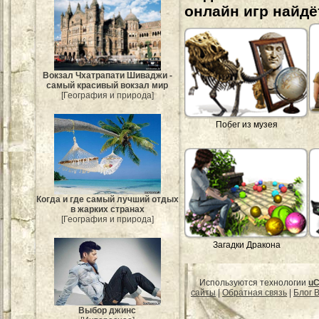
онлайн игр найдё
Вокзал Чхатрапати Шиваджи -
самый красивый вокзал мир
[География и природа]
Побег из музея
Когда и где самый лучший отдых
в жарких странах
[География и природа]
Загадки Дракона
Используются технологии
uC
сайты
|
Обратная связь
|
Блог B
Выбор джинс