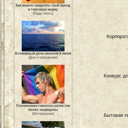
Как можно защитить свой бренд
и торговую марку
[Надо знать]
Корпорати
Всемирный день океанов 8 июня
[Дни и праздники]
Конкурс д
Племянники гомосексуалистов
более защищены
[Интересное]
Бытовая т