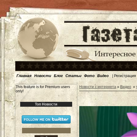
Главная
Новости
Блог
Статьи
Фото
Видео
|
Регистрация
This feature is for Premium users
Новости с интернета
»
Видео
»
only!
Топ Новости