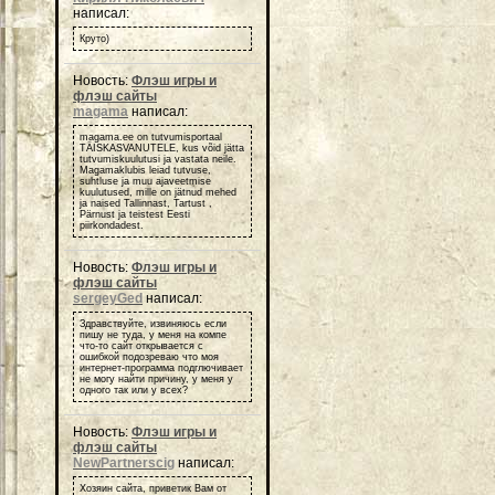
написал:
Круто)
Новость:
Флэш игры и
флэш сайты
magama
написал:
magama.ee on tutvumisportaal
TÄISKASVANUTELE, kus võid jätta
tutvumiskuulutusi ja vastata neile.
Magamaklubis leiad tutvuse,
suhtluse ja muu ajaveetmise
kuulutused, mille on jätnud mehed
ja naised Tallinnast, Tartust ,
Pärnust ja teistest Eesti
piirkondadest.
Новость:
Флэш игры и
флэш сайты
sergeyGed
написал:
Здравствуйте, извиняюсь если
пишу не туда, у меня на компе
что-то сайт открывается с
ошибкой подозреваю что моя
интернет-программа подглючивает
не могу найти причину, у меня у
одного так или у всех?
Новость:
Флэш игры и
флэш сайты
NewPartnerscig
написал:
Хозяин сайта, приветик Вам от