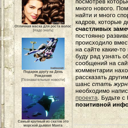
посмотрев которы
много нового. По
найти и много сп
кадров, которые 
Отличная маска для роста волос
счастливых зам
[Надо знать]
постоянно развива
происходило вмес
на сайте какие-то
буду рад узнать о
сообщений на сай
комментарии нахо
Подарок другу на День
рассказать другим
Рождения
[Познавательные новости]
шанс
стать журн
необходимо напи
проекта
. Будьте 
позитивной инф
Самый крупный из скатов это
морской дьявол Манта