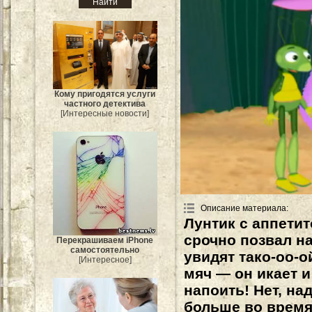
Кому пригодятся услуги
частного детектива
[Интересные новости]
Описание материала
:
Лунтик с аппети
срочно позвал н
Перекрашиваем iPhone
самостоятельно
увидят тако-оо-ой
[Интересное]
мяч — он икает и
напоить! Нет, над
больше во время