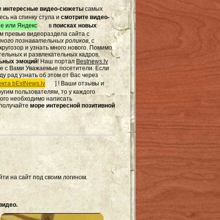
и
интересные видео-сюжеты
самых
есь на спинку стула и
смотрите видео-
e или Яндекс
в
поисках новых
том превью видеораздела сайта с
ного познавательных роликов
, с
ругозор и узнать много нового. Помимо
тельных и развлекательных кадров,
льных эмоций
! Наш портал
Bestnews.lv
те с Вами Уважаемые посетители. Если
ду рад узнать об этом от Вас через
кта bEstNews.lv
] ! Ваши отзывы и
другим пользователям, то у каждого
этого необходимо написать
 получайте
море интересной позитивной
ти на сайт под своим логином.
видео.