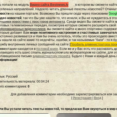
ы попали на модуль
Видео сайта Bestnews.lv
, в котором вы сможете найт
азличных направлений. Надоело читать длинные
тексты новостей
? Откиньт
овости
на нашем портале. Возможно Вы пришли сюда через поисковики
Googl
идео новостей
, так что Вы уже нашли то, что искали, и Вы не нуждаетесь в э
учшими новостями с просторов интернета
. Среди видео Вы сможете найти
м
оповых телевизионных передач, посмотрев которые сможете расширить свой к
нформационных видеороликов
, вы сможете найти и много спортивно содержа
оторые добавят Вам
море позитивного настроения и счастливых замечате
остоянно развивается и Нам бы очень хотелось, чтобы это происходило вмес
 нашли на сайте какие-то недочёты, ошибки, и так назыаемые "баги" - то я бу
лужбу внутренних личных сообщений на сайте [
Профиль администратора прое
омментарии находятся в
гостевой книге
. Если же и у Вас есть что рассказать 
елающего есть шанс
стать журналистом или модератором на сайте
, для 
отивационное письмо
администратору проекта
. Будьте с Нами и каждый день
нформации
!
зык
: Русский
лительность материала
: 00:04:24
его комментариев
:
0
Для добавления комментарии необходимо зарегистрироваться или зай
[
Регистрация
|
Вход
]
ли Вы устали читать тексты новостей, то предлагаю Вам окунуться в мир 