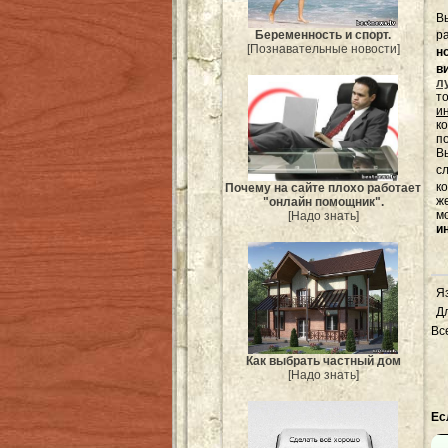
В
р
Беременность и спорт.
[Познавательные новости]
н
в
л
т
и
к
п
Вы
с
к
Почему на сайте плохо работает
ж
"онлайн помощник".
м
[Надо знать]
и
Я
Д
Вс
Как выбрать частный дом
[Надо знать]
Ес