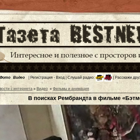
Фото
Видео
|
Регистрация
-
Вход
| Слушай радио:
| Расскажи дру
вости с интернета
»
Видео
»
Фильмы и анимация
В поисках Рембрандта в фильме «Бэтм