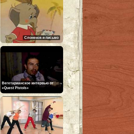
Слоненок и письмо
Вегетарианское интервью от
«Quest Pistols»