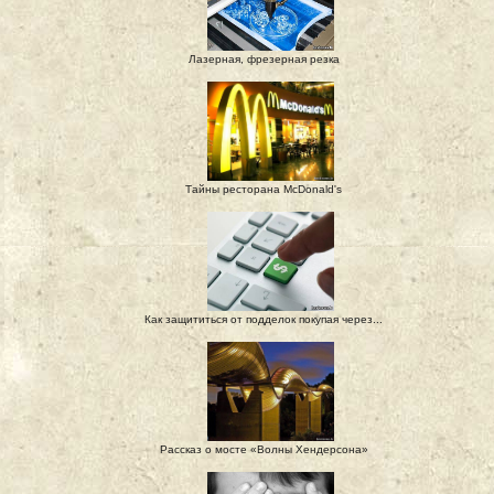
Лазерная, фрезерная резка
Тайны ресторана McDonald's
Как защититься от подделок покупая через...
Рассказ о мосте «Волны Хендерсона»