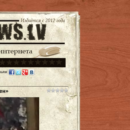
зьям:
ен»