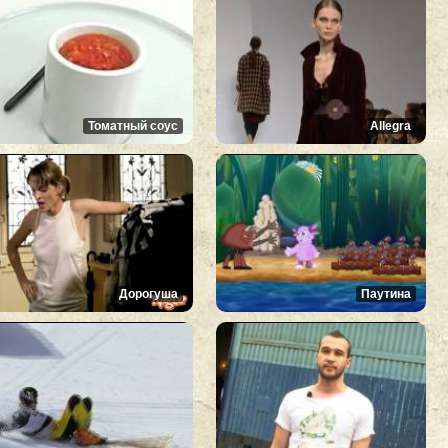
Томатный соус
Allegra
Дорогуша
Паутина