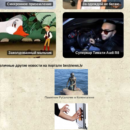
Синхронное приземление
За одеждой не бегаю
Заколдованный мальчик
Суперкар Тимати Audi R8
зличные другие новости на портале bestnews.lv
Памятник Русалочке в Копенгагене