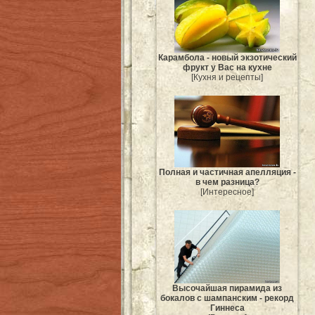
Карамбола - новый экзотический
фрукт у Вас на кухне
[Кухня и рецепты]
Полная и частичная апелляция -
в чем разница?
[Интересное]
Высочайшая пирамида из
бокалов с шампанским - рекорд
Гиннеса