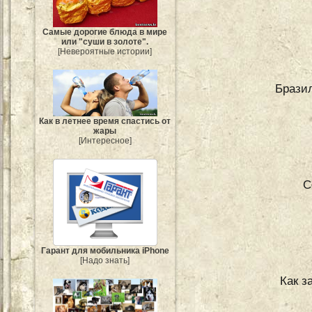
Самые дорогие блюда в мире
или "суши в золоте".
[Невероятные истории]
Бразил
Как в летнее время спастись от
жары
[Интересное]
С
Гарант для мобильника iPhone
[Надо знать]
Как з