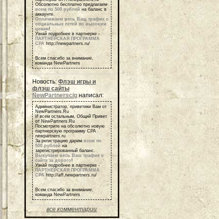
Обсолютно бесплатно предлагаем
всем по 500 рублей
на баланс в
аккаунте.
Оплачиваем весь Ваш трафик с
социальных сетей по высоким
ценам
!
Узнай подробнее в партнерке -
ПАРТНЕРСКАЯ ПРОГРАММА
СРА
http://newpartners.ru/
Всем спасибо за внимание,
команда NewPartners
Новость:
Флэш игры и
флэш сайты
NewPartnerscig
написал:
Администратор, приветики Вам от
NewPartners.Ru
И всем остальным, Общий Привет
от NewPartners.Ru
Посмотрите на обсолютно новую
партнерскую программу СРА
newpartners.ru
За регистрацию дарим
всем по
500 рублей
на
зарегистрированный баланс.
Выкупаем весь Ваш трафик с
сайта за дорого
!
Узнай подробнее в партнерке -
ПАРТНЕРСКАЯ ПРОГРАММА
СРА
http://aff.newpartners.ru/
Всем спасибо за внимание,
команда NewPartners
все комментарии