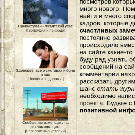
посмотрев которы
много нового. По
найти и много сп
кадров, которые 
Прекестулен - гигантский утёс
счастливых зам
[География и природа]
постоянно развива
происходило вмес
на сайте какие-то
буду рад узнать о
сообщений на сай
Здоровье: всё о суставах и боли
комментарии нахо
в них
[Новости о здоровье]
рассказать другим
шанс
стать журн
необходимо напи
проекта
. Будьте 
позитивной инф
Сообщение изменщику на
рекламном щите
[Невероятные истории]