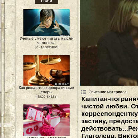
Ученые умеют читать мысли
человека.
[Интересное]
Как решаются корпоративные
споры
Описание материала
:
[Надо знать]
Капитан-пограни
чистой любви. От
корреспондентку
заставу, предост
действовать...Р
Глаголева, Викто