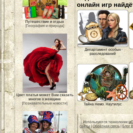
онлайн игр найдё
Путешествие и отдых
[География и природа]
Департамент особых
расследований
Цвет платья может Вам сказать
многое о женщине
[Познавательные новости]
Тайна Немо. Наутилус
Используются технологии
uC
сайты
|
Обратная связь
|
Блог B