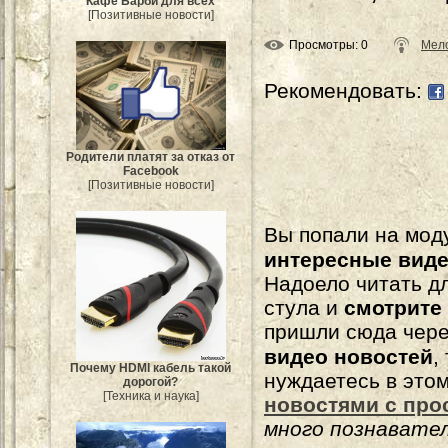
Кафе Барби для всех
[Позитивные новости]
Просмотры
: 0
Мело
Рекомендовать:
Родители платят за отказ от
Facebook
[Позитивные новости]
Вы попали на мо
интересные вид
Надоело читать 
стула и
смотрите
пришли сюда чере
видео новостей
,
Почему HDMI кабель такой
нуждаетесь в это
дорогой?
[Техника и наука]
новостями с про
много познавате