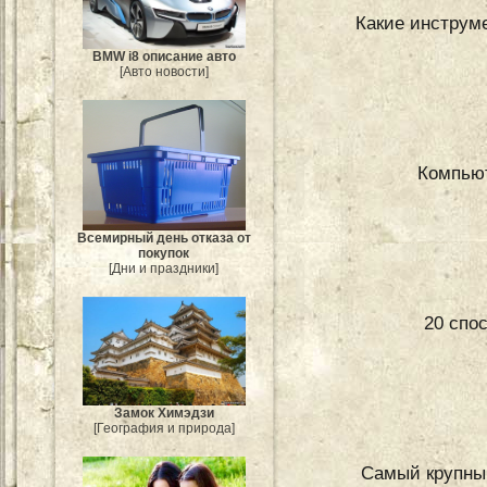
Какие инструм
BMW i8 описание авто
[Авто новости]
Компью
Всемирный день отказа от
покупок
[Дни и праздники]
20 спо
Замок Химэдзи
[География и природа]
Самый крупный