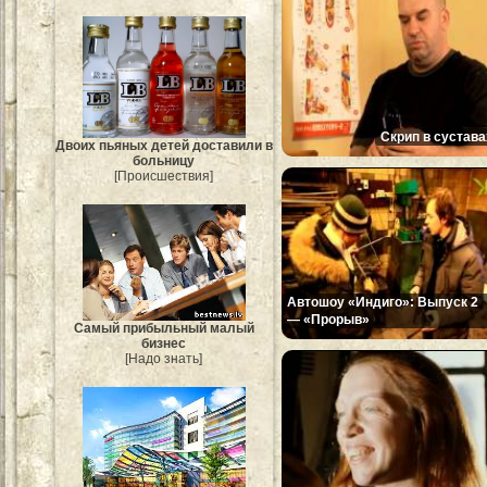
Скрип в сустава
Двоих пьяных детей доставили в
больницу
[Происшествия]
Автошоу «Индиго»: Выпуск 2
— «Прорыв»
Самый прибыльный малый
бизнес
[Надо знать]