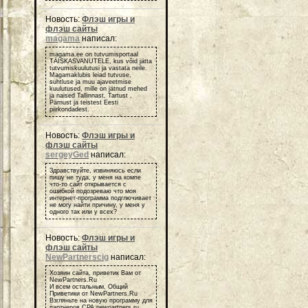
Новость:
Флэш игры и
флэш сайты
magama
написал:
magama.ee on tutvumisportaal
TÄISKASVANUTELE, kus võid jätta
tutvumiskuulutusi ja vastata neile.
Magamaklubis leiad tutvuse,
suhtluse ja muu ajaveetmise
kuulutused, mille on jätnud mehed
ja naised Tallinnast, Tartust ,
Pärnust ja teistest Eesti
piirkondadest.
Новость:
Флэш игры и
флэш сайты
sergeyGed
написал:
Здравствуйте, извиняюсь если
пишу не туда, у меня на компе
что-то сайт открывается с
ошибкой подозреваю что моя
интернет-программа подглючивает
не могу найти причину, у меня у
одного так или у всех?
Новость:
Флэш игры и
флэш сайты
NewPartnerscig
написал:
Хозяин сайта, приветик Вам от
NewPartners.Ru
И всем остальным, Общий
Приветики от NewPartners.Ru
Взгляньте на новую программу для
партнеров СРА newpartners.ru