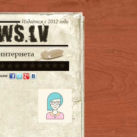
зьям: