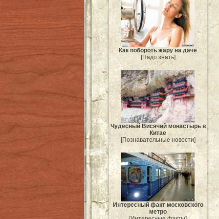
Как побороть жару на даче
[Надо знать]
Чудесный Висячий монастырь в
Китае
[Познавательные новости]
Интересный факт московского
метро
[Интересные факты]