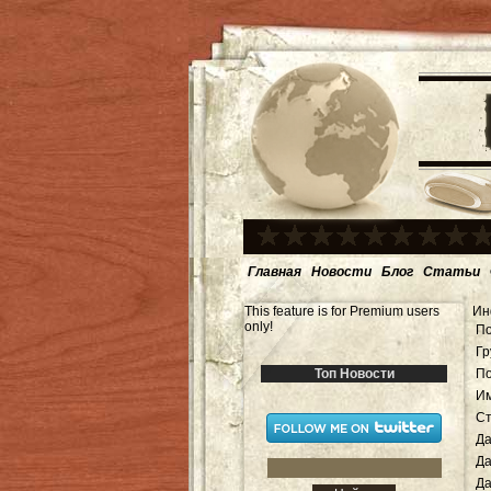
Главная
Новости
Блог
Статьи
This feature is for Premium users
Ин
only!
По
Гр
Топ Новости
П
Им
Ст
Да
Да
Да