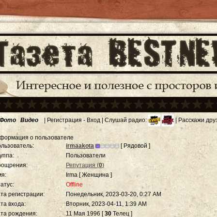
Фото
Видео
|
Регистрация
-
Вход
| Слушай радио:
| Расскажи дру
формация о пользователе
льзователь:
irmaakota
[ Рядовой ]
уппа:
Пользователи
оощрения:
Репутация (
0
)
я:
Irma [ Женщина ]
атус:
Offline
та регистрации:
Понедельник, 2023-03-20, 0:27 AM
та входа:
Вторник, 2023-04-11, 1:39 AM
та рождения:
11 Мая 1996 [
30
Телец ]