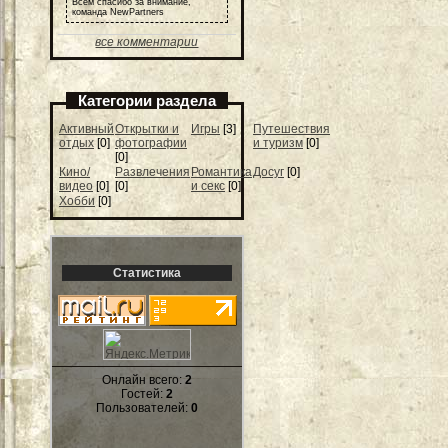
Всем спасибо за внимание,
команда NewPartners
все комментарии
Категории раздела
Активный
Открытки и
Игры
[3]
Путешествия
отдых
[0]
фотографии
и туризм
[0]
[0]
Кино/
Развлечения
Романтика
Досуг
[0]
видео
[0]
[0]
и секс
[0]
Хобби
[0]
Статистика
Онлайн всего:
2
Гостей:
2
Пользователей:
0