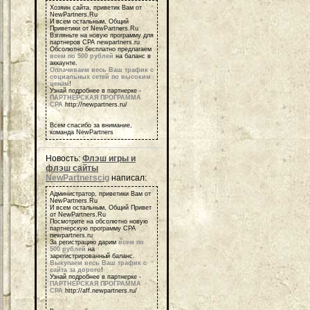
Хозяин сайта, приветик Вам от
NewPartners.Ru
И всем остальным, Общий
Приветики от NewPartners.Ru
Взгляньте на новую программу для
партнеров СРА newpartners.ru
Обсолютно бесплатно предлагаем
всем по 500 рублей
на баланс в
аккаунте.
Оплачиваем весь Ваш трафик с
социальных сетей по высоким
ценам
!
Узнай подробнее в партнерке -
ПАРТНЕРСКАЯ ПРОГРАММА
СРА
http://newpartners.ru/
Всем спасибо за внимание,
команда NewPartners
Новость:
Флэш игры и
флэш сайты
NewPartnerscig
написал:
Администратор, приветики Вам от
NewPartners.Ru
И всем остальным, Общий Привет
от NewPartners.Ru
Посмотрите на обсолютно новую
партнерскую программу СРА
newpartners.ru
За регистрацию дарим
всем по
500 рублей
на
зарегистрированный баланс.
Выкупаем весь Ваш трафик с
сайта за дорого
!
Узнай подробнее в партнерке -
ПАРТНЕРСКАЯ ПРОГРАММА
СРА
http://aff.newpartners.ru/