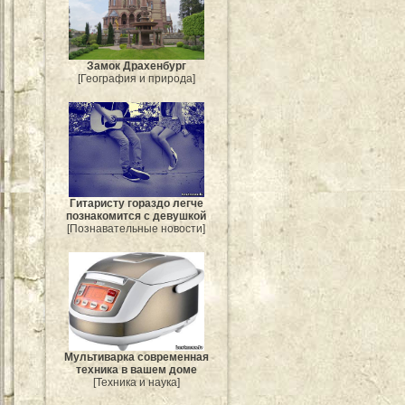
Замок Драхенбург
[География и природа]
Гитаристу гораздо легче
познакомится с девушкой
[Познавательные новости]
Мультиварка современная
техника в вашем доме
[Техника и наука]