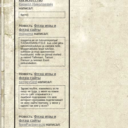
как искусство
Кирилл Николаевич
написал:
Круто)
Новость:
Флэш игры и
флэш сайты
magama
написал:
magama.ee on tutvumisportaal
TÄISKASVANUTELE, kus võid jätta
tutvumiskuulutusi ja vastata neile.
Magamaklubis leiad tutvuse,
suhtluse ja muu ajaveetmise
kuulutused, mille on jätnud mehed
ja naised Tallinnast, Tartust ,
Pärnust ja teistest Eesti
piirkondadest.
Новость:
Флэш игры и
флэш сайты
sergeyGed
написал:
Здравствуйте, извиняюсь если
пишу не туда, у меня на компе
что-то сайт открывается с
ошибкой подозреваю что моя
интернет-программа подглючивает
не могу найти причину, у меня у
одного так или у всех?
Новость:
Флэш игры и
флэш сайты
NewPartnerscig
написал: