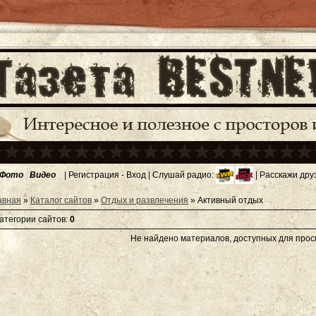
Фото
Видео
|
Регистрация
-
Вход
| Слушай радио:
| Расскажи дру
авная
»
Каталог сайтов
»
Отдых и развлечения
» Активный отдых
категории сайтов
:
0
Не найдено материалов, доступных для про