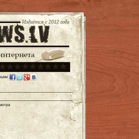
зьям:
смотра