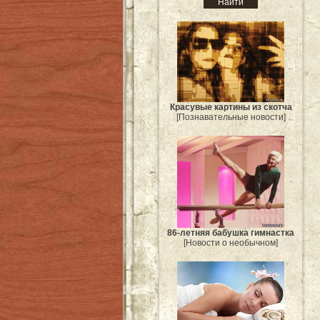
Красувые картины из скотча
[Познавательные новости]
86-летняя бабушка гимнастка
[Новости о необычном]