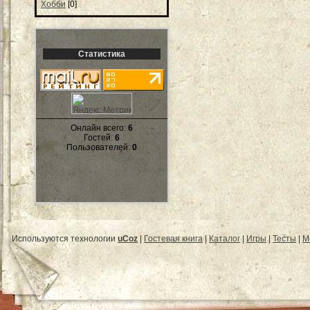
Хобби
[0]
Статистика
Онлайн всего:
6
Гостей:
6
Пользователей:
0
Используются технологии
uCoz
|
Гостевая книга
|
Каталог
|
Игры
|
Тесты
|
М