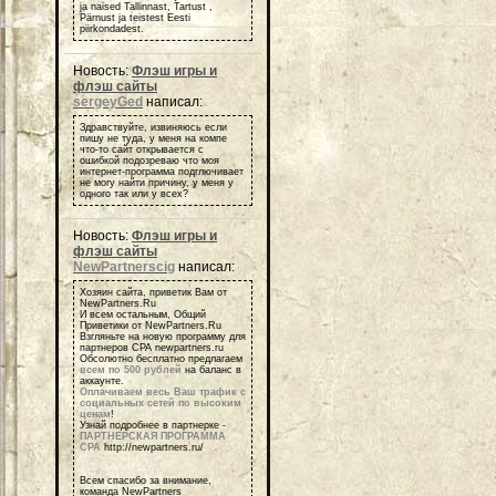
ja naised Tallinnast, Tartust ,
Pärnust ja teistest Eesti
piirkondadest.
Новость:
Флэш игры и
флэш сайты
sergeyGed
написал:
Здравствуйте, извиняюсь если
пишу не туда, у меня на компе
что-то сайт открывается с
ошибкой подозреваю что моя
интернет-программа подглючивает
не могу найти причину, у меня у
одного так или у всех?
Новость:
Флэш игры и
флэш сайты
NewPartnerscig
написал:
Хозяин сайта, приветик Вам от
NewPartners.Ru
И всем остальным, Общий
Приветики от NewPartners.Ru
Взгляньте на новую программу для
партнеров СРА newpartners.ru
Обсолютно бесплатно предлагаем
всем по 500 рублей
на баланс в
аккаунте.
Оплачиваем весь Ваш трафик с
социальных сетей по высоким
ценам
!
Узнай подробнее в партнерке -
ПАРТНЕРСКАЯ ПРОГРАММА
СРА
http://newpartners.ru/
Всем спасибо за внимание,
команда NewPartners