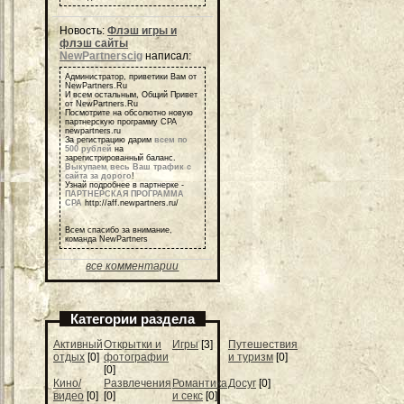
Новость:
Флэш игры и
флэш сайты
NewPartnerscig
написал:
Администратор, приветики Вам от
NewPartners.Ru
И всем остальным, Общий Привет
от NewPartners.Ru
Посмотрите на обсолютно новую
партнерскую программу СРА
newpartners.ru
За регистрацию дарим
всем по
500 рублей
на
зарегистрированный баланс.
Выкупаем весь Ваш трафик с
сайта за дорого
!
Узнай подробнее в партнерке -
ПАРТНЕРСКАЯ ПРОГРАММА
СРА
http://aff.newpartners.ru/
Всем спасибо за внимание,
команда NewPartners
все комментарии
Категории раздела
Активный
Открытки и
Игры
[3]
Путешествия
отдых
[0]
фотографии
и туризм
[0]
[0]
Кино/
Развлечения
Романтика
Досуг
[0]
видео
[0]
[0]
и секс
[0]