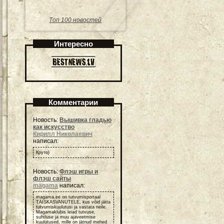
Топ 100 новостей
Интересно
Комментарии
Новость:
Вышивка гладью
как искусство
Кирилл Николаевич
написал:
Круто)
Новость:
Флэш игры и
флэш сайты
magama
написал:
magama.ee on tutvumisportaal
TÄISKASVANUTELE, kus võid jätta
tutvumiskuulutusi ja vastata neile.
Magamaklubis leiad tutvuse,
suhtluse ja muu ajaveetmise
kuulutused, mille on jätnud mehed