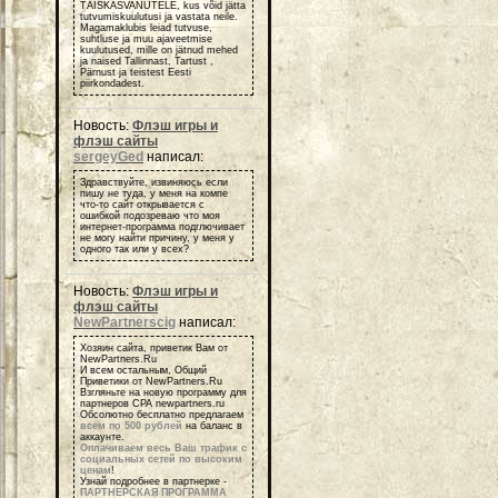
TÄISKASVANUTELE, kus võid jätta
tutvumiskuulutusi ja vastata neile.
Magamaklubis leiad tutvuse,
suhtluse ja muu ajaveetmise
kuulutused, mille on jätnud mehed
ja naised Tallinnast, Tartust ,
Pärnust ja teistest Eesti
piirkondadest.
Новость:
Флэш игры и
флэш сайты
sergeyGed
написал:
Здравствуйте, извиняюсь если
пишу не туда, у меня на компе
что-то сайт открывается с
ошибкой подозреваю что моя
интернет-программа подглючивает
не могу найти причину, у меня у
одного так или у всех?
Новость:
Флэш игры и
флэш сайты
NewPartnerscig
написал:
Хозяин сайта, приветик Вам от
NewPartners.Ru
И всем остальным, Общий
Приветики от NewPartners.Ru
Взгляньте на новую программу для
партнеров СРА newpartners.ru
Обсолютно бесплатно предлагаем
всем по 500 рублей
на баланс в
аккаунте.
Оплачиваем весь Ваш трафик с
социальных сетей по высоким
ценам
!
Узнай подробнее в партнерке -
ПАРТНЕРСКАЯ ПРОГРАММА