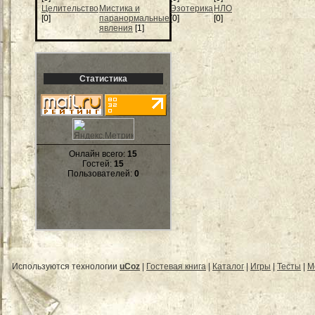
Целительство
Мистика и
Эзотерика
НЛО
[0]
паранормальные
[0]
[0]
явления
[1]
Статистика
Онлайн всего:
15
Гостей:
15
Пользователей:
0
Используются технологии
uCoz
|
Гостевая книга
|
Каталог
|
Игры
|
Тесты
|
М