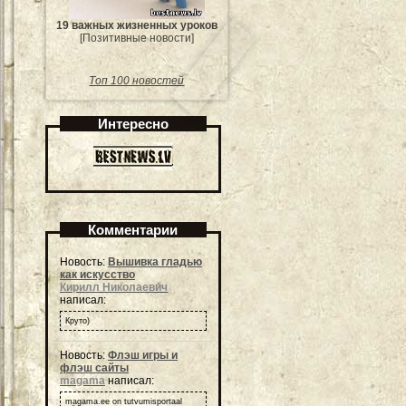
19 важных жизненных уроков
[Позитивные новости]
Топ 100 новостей
Интересно
Комментарии
Новость:
Вышивка гладью
как искусство
Кирилл Николаевич
написал:
Круто)
Новость:
Флэш игры и
флэш сайты
magama
написал:
magama.ee on tutvumisportaal