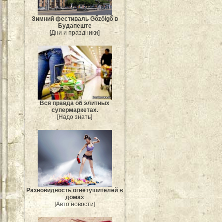
Зимний фестиваль Gőzölgő в
Будапеште
[Дни и праздники]
Вся правда об элитных
супермаркетах.
[Надо знать]
Разновидность огнетушителей в
домах
[Авто новости]