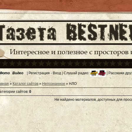
Фото
Видео
|
Регистрация
-
Вход
| Слушай радио:
| Расскажи дру
авная
»
Каталог сайтов
»
Непознанное
» НЛО
категории сайтов
:
0
Не найдено материалов, доступных для про