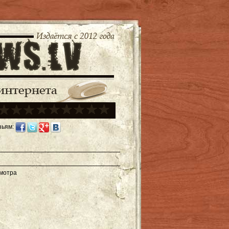
зьям:
смотра