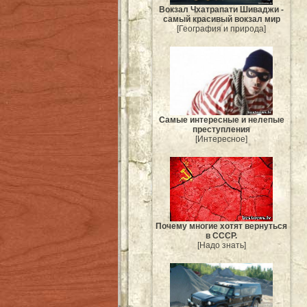
Вокзал Чхатрапати Шиваджи -
самый красивый вокзал мир
[География и природа]
Самые интересные и нелепые
преступления
[Интересное]
Почему многие хотят вернуться
в СССР.
[Надо знать]