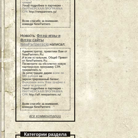
ценам
!
Узнай подробнее в партнерке -
ПАРТНЕРСКАЯ ПРОГРАММА
СРА
http://newpartners.ru/
Всем спасибо за внимание,
команда NewPartners
Новость:
Флэш игры и
флэш сайты
NewPartnerscig
написал:
Администратор, приветики Вам от
NewPartners.Ru
И всем остальным, Общий Привет
от NewPartners.Ru
Посмотрите на обсолютно новую
партнерскую программу СРА
newpartners.ru
За регистрацию дарим
всем по
500 рублей
на
зарегистрированный баланс.
Выкупаем весь Ваш трафик с
сайта за дорого
!
Узнай подробнее в партнерке -
ПАРТНЕРСКАЯ ПРОГРАММА
СРА
http://aff.newpartners.ru/
Всем спасибо за внимание,
команда NewPartners
все комментарии
Категории раздела