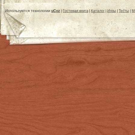
Используются технологии
uCoz
|
Гостевая книга
|
Каталог
|
Игры
|
Тесты
|
М