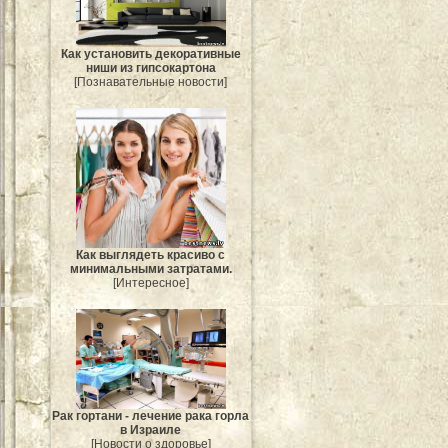
Как установить декоративные
ниши из гипсокартона
[Познавательные новости]
Как выглядеть красиво с
минимальными затратами.
[Интересное]
Рак гортани - лечение рака горла
в Израиле
[Новости о здоровье]