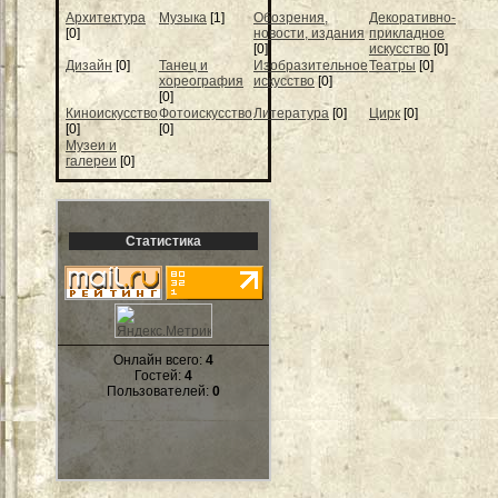
Архитектура
Музыка
[1]
Обозрения,
Декоративно-
[0]
новости, издания
прикладное
[0]
искусство
[0]
Дизайн
[0]
Танец и
Изобразительное
Театры
[0]
хореография
искусство
[0]
[0]
Киноискусство
Фотоискусство
Литература
[0]
Цирк
[0]
[0]
[0]
Музеи и
галереи
[0]
Статистика
Онлайн всего:
4
Гостей:
4
Пользователей:
0