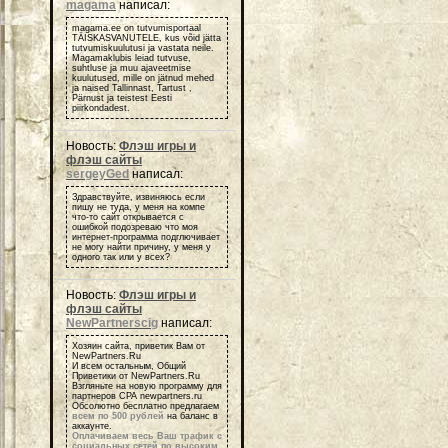
magama
написал:
magama.ee on tutvumisportaal
TÄISKASVANUTELE, kus võid jätta
tutvumiskuulutusi ja vastata neile.
Magamaklubis leiad tutvuse,
suhtluse ja muu ajaveetmise
kuulutused, mille on jätnud mehed
ja naised Tallinnast, Tartust ,
Pärnust ja teistest Eesti
piirkondadest.
Новость:
Флэш игры и
флэш сайты
sergeyGed
написал:
Здравствуйте, извиняюсь если
пишу не туда, у меня на компе
что-то сайт открывается с
ошибкой подозреваю что моя
интернет-программа подглючивает
не могу найти причину, у меня у
одного так или у всех?
Новость:
Флэш игры и
флэш сайты
NewPartnerscig
написал:
Хозяин сайта, приветик Вам от
NewPartners.Ru
И всем остальным, Общий
Приветики от NewPartners.Ru
Взгляньте на новую программу для
партнеров СРА newpartners.ru
Обсолютно бесплатно предлагаем
всем по 500 рублей
на баланс в
аккаунте.
Оплачиваем весь Ваш трафик с
социальных сетей по высоким