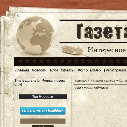
Главная
Новости
Блог
Статьи
Фото
Видео
|
Регистрация
This feature is for Premium users
Главная
»
Каталог сайтов
»
Куль
only!
В категории сайтов
:
0
Топ Новости