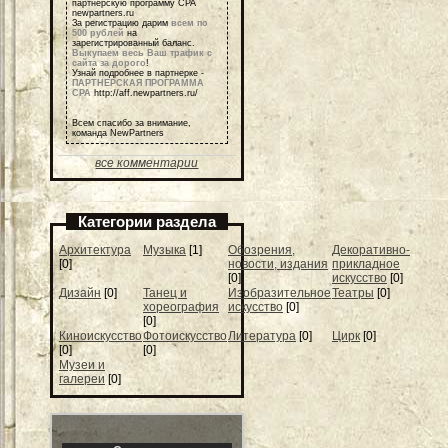
партнерскую программу СРА
newpartners.ru
За регистрацию дарим
всем по
500 рублей
на
зарегистрированный баланс.
Выкупаем весь Ваш трафик с
сайта за дорого
!
Узнай подробнее в партнерке -
ПАРТНЕРСКАЯ ПРОГРАММА
СРА
http://aff.newpartners.ru/
Всем спасибо за внимание,
команда NewPartners
все комментарии
Категории раздела
Архитектура
Музыка
[1]
Обозрения,
Декоративно-
[0]
новости, издания
прикладное
[0]
искусство
[0]
Дизайн
[0]
Танец и
Изобразительное
Театры
[0]
хореография
искусство
[0]
[0]
Киноискусство
Фотоискусство
Литература
[0]
Цирк
[0]
[0]
[0]
Музеи и
галереи
[0]