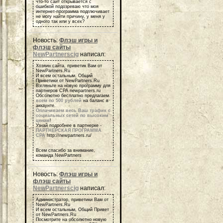
что-то сайт открывается с
ошибкой подозреваю что моя
интернет-программа подглючивает
не могу найти причину, у меня у
одного так или у всех?
Новость:
Флэш игры и
флэш сайты
NewPartnerscig
написал:
Хозяин сайта, приветик Вам от
NewPartners.Ru
И всем остальным, Общий
Приветики от NewPartners.Ru
Взгляньте на новую программу для
партнеров СРА newpartners.ru
Обсолютно бесплатно предлагаем
всем по 500 рублей
на баланс в
аккаунте.
Оплачиваем весь Ваш трафик с
социальных сетей по высоким
ценам
!
Узнай подробнее в партнерке -
ПАРТНЕРСКАЯ ПРОГРАММА
СРА
http://newpartners.ru/
Всем спасибо за внимание,
команда NewPartners
Новость:
Флэш игры и
флэш сайты
NewPartnerscig
написал:
Администратор, приветики Вам от
NewPartners.Ru
И всем остальным, Общий Привет
от NewPartners.Ru
Посмотрите на обсолютно новую