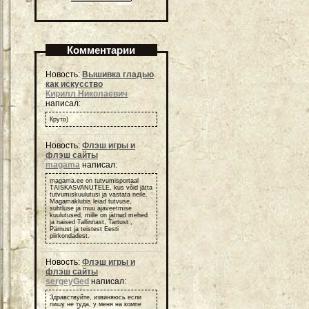
Комментарии
Новость:
Вышивка гладью
как искусство
Кирилл Николаевич
написал:
Круто)
Новость:
Флэш игры и
флэш сайты
magama
написал:
magama.ee on tutvumisportaal
TÄISKASVANUTELE, kus võid jätta
tutvumiskuulutusi ja vastata neile.
Magamaklubis leiad tutvuse,
suhtluse ja muu ajaveetmise
kuulutused, mille on jätnud mehed
ja naised Tallinnast, Tartust ,
Pärnust ja teistest Eesti
piirkondadest.
Новость:
Флэш игры и
флэш сайты
sergeyGed
написал:
Здравствуйте, извиняюсь если
пишу не туда, у меня на компе