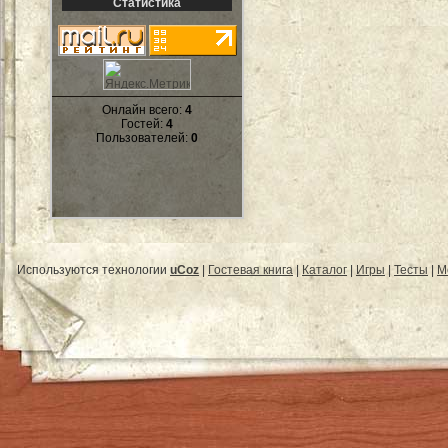
Статистика
Онлайн всего:
4
Гостей:
4
Пользователей:
0
Используются технологии
uCoz
|
Гостевая книга
|
Каталог
|
Игры
|
Тесты
|
М