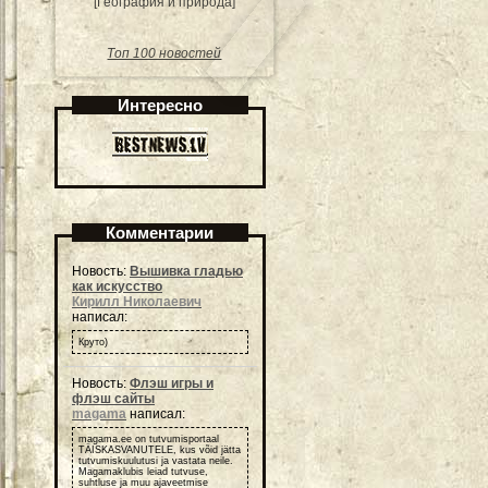
[География и природа]
Топ 100 новостей
Интересно
Комментарии
Новость:
Вышивка гладью
как искусство
Кирилл Николаевич
написал:
Круто)
Новость:
Флэш игры и
флэш сайты
magama
написал:
magama.ee on tutvumisportaal
TÄISKASVANUTELE, kus võid jätta
tutvumiskuulutusi ja vastata neile.
Magamaklubis leiad tutvuse,
suhtluse ja muu ajaveetmise