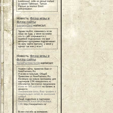
kuulutused, mille on jätnud mehed
ja naised Tallinnast, Tartust ,
Pärnust ja teistest Eesti
piirkondadest.
Новость:
Флэш игры и
флэш сайты
sergeyGed
написал:
Здравствуйте, извиняюсь если
пишу не туда, у меня на компе
что-то сайт открывается с
ошибкой подозреваю что моя
интернет-программа подглючивает
не могу найти причину, у меня у
одного так или у всех?
Новость:
Флэш игры и
флэш сайты
NewPartnerscig
написал:
Хозяин сайта, приветик Вам от
NewPartners.Ru
И всем остальным, Общий
Приветики от NewPartners.Ru
Взгляньте на новую программу для
партнеров СРА newpartners.ru
Обсолютно бесплатно предлагаем
всем по 500 рублей
на баланс в
аккаунте.
Оплачиваем весь Ваш трафик с
социальных сетей по высоким
ценам
!
Узнай подробнее в партнерке -
ПАРТНЕРСКАЯ ПРОГРАММА
СРА
http://newpartners.ru/
Всем спасибо за внимание,