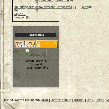
хореография
искусство
[0]
[0]
Киноискусство
Фотоискусство
Литература
[0]
Цирк
[0]
[0]
[0]
Музеи и
галереи
[0]
Статистика
Онлайн всего:
6
Гостей:
6
Пользователей:
0
Используются технологии
uCoz
|
Гостевая книга
|
Каталог
|
Игры
|
Тесты
|
М