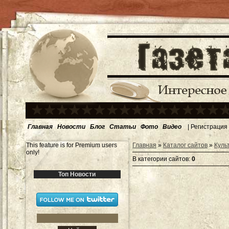
Главная
Новости
Блог
Статьи
Фото
Видео
|
Регистрация
This feature is for Premium users
Главная
»
Каталог сайтов
»
Куль
only!
В категории сайтов
:
0
Топ Новости