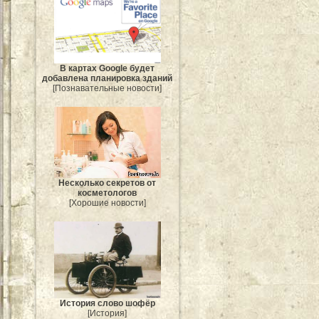
В картах Google будет
добавлена планировка зданий
[Познавательные новости]
Несколько секретов от
косметологов
[Хорошие новости]
История слово шофёр
[История]