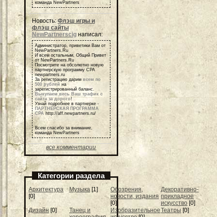
команда NewPartners
Новость:
Флэш игры и
флэш сайты
NewPartnerscig
написал:
Администратор, приветики Вам от
NewPartners.Ru
И всем остальным, Общий Привет
от NewPartners.Ru
Посмотрите на обсолютно новую
партнерскую программу СРА
newpartners.ru
За регистрацию дарим
всем по
500 рублей
на
зарегистрированный баланс.
Выкупаем весь Ваш трафик с
сайта за дорого
!
Узнай подробнее в партнерке -
ПАРТНЕРСКАЯ ПРОГРАММА
СРА
http://aff.newpartners.ru/
Всем спасибо за внимание,
команда NewPartners
все комментарии
Категории раздела
Архитектура
Музыка
[1]
Обозрения,
Декоративно-
[0]
новости, издания
прикладное
[0]
искусство
[0]
Дизайн
[0]
Танец и
Изобразительное
Театры
[0]