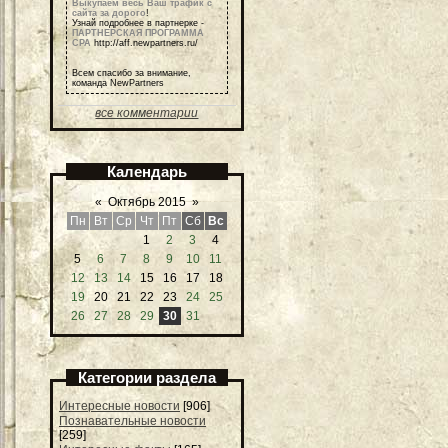
Выкупаем весь Ваш трафик с
сайта за дорого
!
Узнай подробнее в партнерке -
ПАРТНЕРСКАЯ ПРОГРАММА
СРА
http://aff.newpartners.ru/
Всем спасибо за внимание,
команда NewPartners
все комментарии
Календарь
«
Октябрь 2015
»
Пн
Вт
Ср
Чт
Пт
Сб
Вс
1
2
3
4
5
6
7
8
9
10
11
12
13
14
15
16
17
18
19
20
21
22
23
24
25
26
27
28
29
30
31
Категории раздела
Интересные новости
[906]
Познавательные новости
[259]