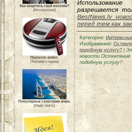
Использование
Как защитить свой магазин?
разрешается тол
[Интересное]
BestNews.lv ново
перед тем как за
Категория
:
Интересны
Изображения:
Остекле
подобную услугу?
|
Эт
новости Остекление 
Пылесос-робот.
подобную услугу?
[Техника и наука]
Популярные санатории мира.
[Надо знать]