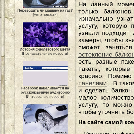
На данный мом
только балконо
Переводить ли машину на газ?
[Авто новости]
изначально узнат
услугу, которую 
узнали подходит
замеры, чтобы зн
сможет заняться
История фиолетового цвета
остекление балко
[Познавательные новости]
есть разные пак
пакеты, которые
красиво. Помимо
панелями
. В тако
Facebook нацеливается на
и сделать балкон
русскоязычную аудиторию
малое количество
[Интересные новости]
услугу, то можн
чтобы уточнить б
На сайте самой ко