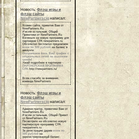
Новость:
Флэш игры и
флэш сайты
NewPartnerscig
написал:
Хозяин сайта, приветик Вам от
NewPartners.Ru
И всем остальным, Общий
Приветики от NewPartners.Ru
Взгляньте на новую программу для
партнеров СРА newpartners.ru
Обсолютно бесплатно предлагаем
всем по 500 рублей
на баланс в
аккаунте.
Оплачиваем весь Ваш трафик с
социальных сетей по высоким
ценам
!
Узнай подробнее в партнерке -
ПАРТНЕРСКАЯ ПРОГРАММА
СРА
http://newpartners.ru/
Всем спасибо за внимание,
команда NewPartners
Новость:
Флэш игры и
флэш сайты
NewPartnerscig
написал:
Администратор, приветики Вам от
NewPartners.Ru
И всем остальным, Общий Привет
от NewPartners.Ru
Посмотрите на обсолютно новую
партнерскую программу СРА
newpartners.ru
За регистрацию дарим
всем по
500 рублей
на
зарегистрированный баланс.