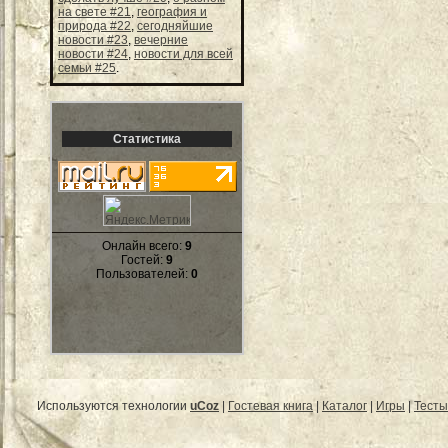
на свете #21
,
география и
природа #22
,
сегодняйшие
новости #23
,
вечерние
новости #24
,
новости для всей
семьи #25
.
Статистика
Онлайн всего:
9
Гостей:
9
Пользователей:
0
Используются технологии
uCoz
|
Гостевая книга
|
Каталог
|
Игры
|
Тесты