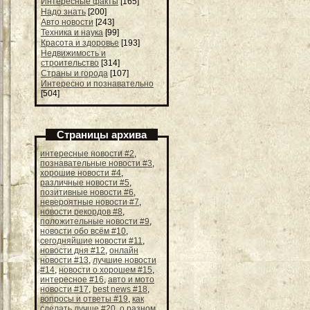
Интересные факты
[165]
Надо знать
[200]
Авто новости
[243]
Техника и наука
[99]
Красота и здоровье
[193]
Недвижимость и
строительство
[314]
Страны и города
[107]
Интересно и познавательно
[504]
Страницы архива
интересные новости #2
,
познавательные новости #3
,
хорошие новости #4
,
различные новости #5
,
позитивные новости #6
,
невероятные новости #7
,
новости рекордов #8
,
положительные новости #9
,
новости обо всём #10
,
сегодняйшие новости #11
,
новости дня #12
,
онлайн
новости #13
,
лучшие новости
#14
,
новости о хорошем #15
,
интересное #16
,
авто и мото
новости #17
,
best news #18
,
вопросы и ответы #19
,
как
сделать лучше #20
,
о разном