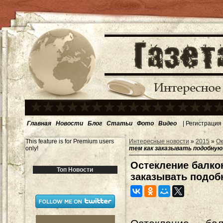
Главная
Новости
Блог
Статьи
Фото
Видео
|
Регистрация
This feature is for Premium users
Интересные новости
»
2015
»
Ок
only!
тем как заказывать подобную
Остекление балкон
Топ Новости
заказывать подоб