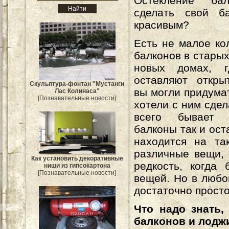
Остекление бал
сделать свой б
красивым?
Есть не малое кол
балконов в старых
новых домах, г
оставляют откры
Скульптура-фонтан "Мустанги
вы могли придумат
Лас Колинаса"
[Познавательные новости]
хотели с ним сдел
всего бывает 
балконы так и ост
находится на та
различные вещи, 
Как установить декоративные
редкость, когда
ниши из гипсокартона
[Познавательные новости]
вещей. Но в любо
достаточно просто
Что надо знать,
балконов и лодж