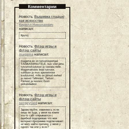
Комментарии
Новость:
Вышивка гладью
как искусство
Кирилл Николаевич
написал:
Круто)
Новость:
Флэш игры и
флэш сайты
magama
написал:
magama.ee on tutvumisportaal
TÄISKASVANUTELE, kus võid jätta
tutvumiskuulutusi ja vastata neile.
Magamaklubis leiad tutvuse,
suhtluse ja muu ajaveetmise
kuulutused, mille on jätnud mehed
ja naised Tallinnast, Tartust ,
Pärnust ja teistest Eesti
piirkondadest.
Новость:
Флэш игры и
флэш сайты
sergeyGed
написал:
Здравствуйте, извиняюсь если
пишу не туда, у меня на компе
что-то сайт открывается с
ошибкой подозреваю что моя
интернет-программа подглючивает
не могу найти причину, у меня у
одного так или у всех?