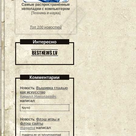
Самые распространённые
неполадки с компьютером
[Техника и наука]
Топ 100 новостей
Интересно
Комментарии
Новость:
Вышивка гладью
как искусство
Кирилл Николаевич
написал:
Круто)
Новость:
Флэш игры и
флэш сайты
magama
написал:
magama.ee on tutvumisportaal