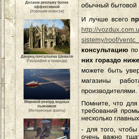
Делаем рекламу более
обычный бытовой 
эффективной
[Хорошие новости]
И лучше всего
пр
http://vozdux.com.
sistemy/roof/ventc
консультацию
по
Дворец почтальёна Шеваля
них гораздо ниж
[География и природа]
можете быть увер
магазины рабо
производителями.
Помните, что для
Мировой рекорд водных
лыжников
требований пром
[Интересные факты]
несколько главных
- для того, чтоб
очень важно тща