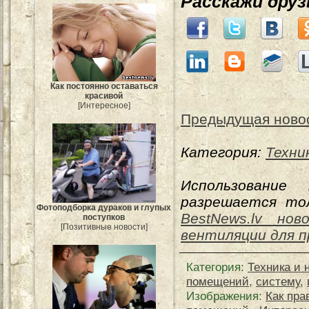
Расскажи дру
Как постоянно оставаться
красивой
[Интересное]
Предыдущая ново
Категория:
Техни
Использование
разрешается тол
Фотоподборка дураков и глупых
BestNews.lv нов
поступков
[Позитивные новости]
вентиляции для 
Категория
:
Техника и 
помещений
,
систему
,
Изображения:
Как пр