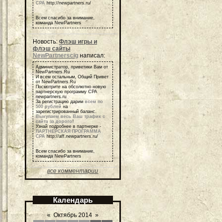
СРА
http://newpartners.ru/
Всем спасибо за внимание,
команда NewPartners
Новость:
Флэш игры и
флэш сайты
NewPartnerscig
написал:
Администратор, приветики Вам от
NewPartners.Ru
И всем остальным, Общий Привет
от NewPartners.Ru
Посмотрите на обсолютно новую
партнерскую программу СРА
newpartners.ru
За регистрацию дарим
всем по
500 рублей
на
зарегистрированный баланс.
Выкупаем весь Ваш трафик с
сайта за дорого
!
Узнай подробнее в партнерке -
ПАРТНЕРСКАЯ ПРОГРАММА
СРА
http://aff.newpartners.ru/
Всем спасибо за внимание,
команда NewPartners
все комментарии
Календарь
«
Октябрь 2014
»