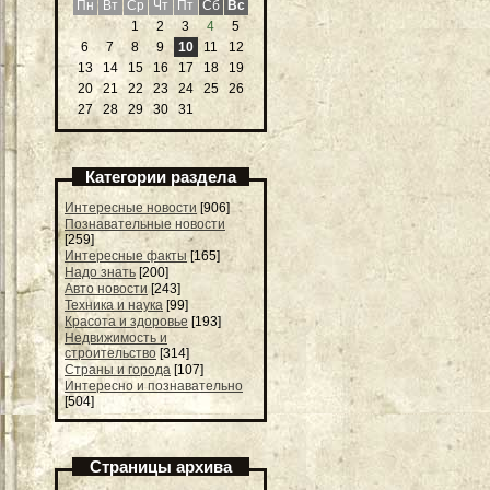
Пн
Вт
Ср
Чт
Пт
Сб
Вс
1
2
3
4
5
6
7
8
9
10
11
12
13
14
15
16
17
18
19
20
21
22
23
24
25
26
27
28
29
30
31
Категории раздела
Интересные новости
[906]
Познавательные новости
[259]
Интересные факты
[165]
Надо знать
[200]
Авто новости
[243]
Техника и наука
[99]
Красота и здоровье
[193]
Недвижимость и
строительство
[314]
Страны и города
[107]
Интересно и познавательно
[504]
Страницы архива