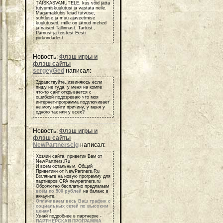
TÄISKASVANUTELE, kus võid jätta
tutvumiskuulutusi ja vastata neile.
Magamaklubis leiad tutvuse,
suhtluse ja muu ajaveetmise
kuulutused, mille on jätnud mehed
ja naised Tallinnast, Tartust ,
Pärnust ja teistest Eesti
piirkondadest.
Новость:
Флэш игры и
флэш сайты
sergeyGed
написал:
Здравствуйте, извиняюсь если
пишу не туда, у меня на компе
что-то сайт открывается с
ошибкой подозреваю что моя
интернет-программа подглючивает
не могу найти причину, у меня у
одного так или у всех?
Новость:
Флэш игры и
флэш сайты
NewPartnerscig
написал:
Хозяин сайта, приветик Вам от
NewPartners.Ru
И всем остальным, Общий
Приветики от NewPartners.Ru
Взгляньте на новую программу для
партнеров СРА newpartners.ru
Обсолютно бесплатно предлагаем
всем по 500 рублей
на баланс в
аккаунте.
Оплачиваем весь Ваш трафик с
социальных сетей по высоким
ценам
!
Узнай подробнее в партнерке -
ПАРТНЕРСКАЯ ПРОГРАММА