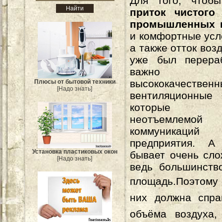
Для того, чтобы
приток чистого
промышленных 
и комфортные усл
а также отток воз
уже был перера
важно уст
высококачественн
Плюсы от бытовой техники
[Надо знать]
вентиляционны
которые я
неотъемлемо
коммуникац
предприятия. А
Установка пластиковых окон
бывает очень сло
[Надо знать]
ведь большинств
площадь.
Поэтому 
них должна спра
объёма воздуха,