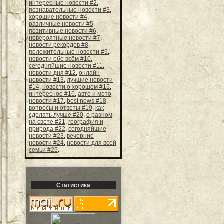
интересные новости #2
,
познавательные новости #3
,
хорошие новости #4
,
различные новости #5
,
позитивные новости #6
,
невероятные новости #7
,
новости рекордов #8
,
положительные новости #9
,
новости обо всём #10
,
сегодняйшие новости #11
,
новости дня #12
,
онлайн
новости #13
,
лучшие новости
#14
,
новости о хорошем #15
,
интересное #16
,
авто и мото
новости #17
,
best news #18
,
вопросы и ответы #19
,
как
сделать лучше #20
,
о разном
на свете #21
,
география и
природа #22
,
сегодняйшие
новости #23
,
вечерние
новости #24
,
новости для всей
семьи #25
.
Статистика