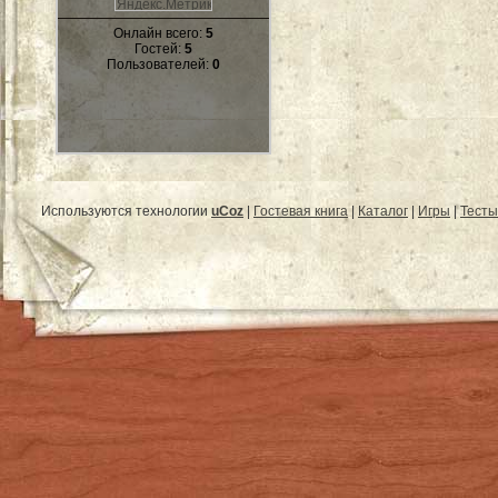
Онлайн всего:
5
Гостей:
5
Пользователей:
0
Используются технологии
uCoz
|
Гостевая книга
|
Каталог
|
Игры
|
Тесты