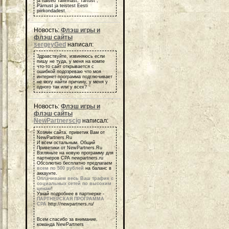
ja naised Tallinnast, Tartust ,
Pärnust ja teistest Eesti
piirkondadest.
Новость:
Флэш игры и
флэш сайты
sergeyGed
написал:
Здравствуйте, извиняюсь если
пишу не туда, у меня на компе
что-то сайт открывается с
ошибкой подозреваю что моя
интернет-программа подглючивает
не могу найти причину, у меня у
одного так или у всех?
Новость:
Флэш игры и
флэш сайты
NewPartnerscig
написал:
Хозяин сайта, приветик Вам от
NewPartners.Ru
И всем остальным, Общий
Приветики от NewPartners.Ru
Взгляньте на новую программу для
партнеров СРА newpartners.ru
Обсолютно бесплатно предлагаем
всем по 500 рублей
на баланс в
аккаунте.
Оплачиваем весь Ваш трафик с
социальных сетей по высоким
ценам
!
Узнай подробнее в партнерке -
ПАРТНЕРСКАЯ ПРОГРАММА
СРА
http://newpartners.ru/
Всем спасибо за внимание,
команда NewPartners