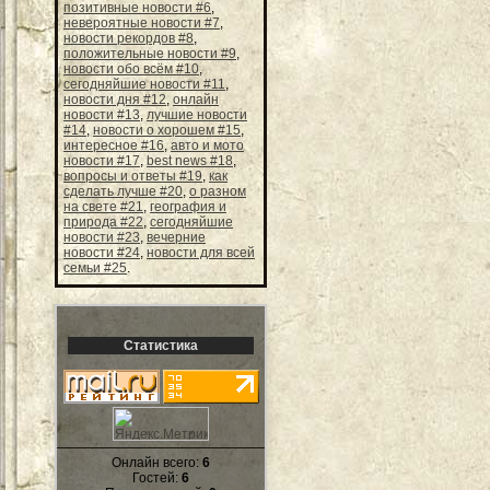
позитивные новости #6
,
невероятные новости #7
,
новости рекордов #8
,
положительные новости #9
,
новости обо всём #10
,
сегодняйшие новости #11
,
новости дня #12
,
онлайн
новости #13
,
лучшие новости
#14
,
новости о хорошем #15
,
интересное #16
,
авто и мото
новости #17
,
best news #18
,
вопросы и ответы #19
,
как
сделать лучше #20
,
о разном
на свете #21
,
география и
природа #22
,
сегодняйшие
новости #23
,
вечерние
новости #24
,
новости для всей
семьи #25
.
Статистика
Онлайн всего:
6
Гостей:
6