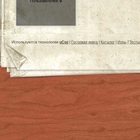
Пользователей:
0
Используются технологии
uCoz
|
Гостевая книга
|
Каталог
|
Игры
|
Тесты