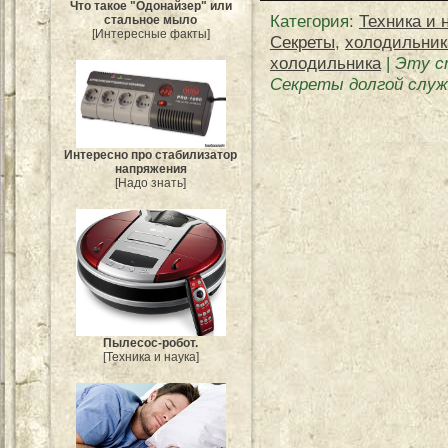
Что такое "Одонайзер" или
Категория
:
Техника и 
стальное мыло
[Интересные факты]
Секреты
,
холодильник
холодильника
|
Эту с
Секреты долгой служ
Интересно про стабилизатор
напряжения
[Надо знать]
Пылесос-робот.
[Техника и наука]