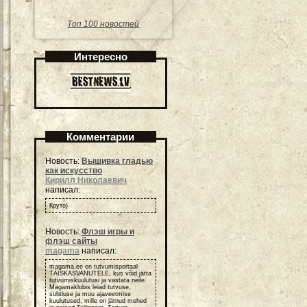
Топ 100 новостей
Интересно
Комментарии
Новость:
Вышивка гладью
как искусство
Кирилл Николаевич
написал:
Круто)
Новость:
Флэш игры и
флэш сайты
magama
написал:
magama.ee on tutvumisportaal
TÄISKASVANUTELE, kus võid jätta
tutvumiskuulutusi ja vastata neile.
Magamaklubis leiad tutvuse,
suhtluse ja muu ajaveetmise
kuulutused, mille on jätnud mehed