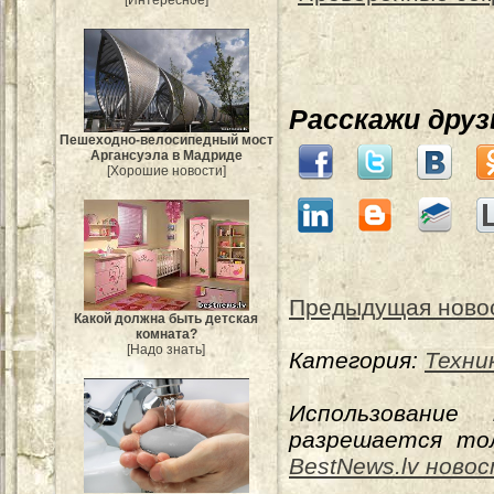
[Интересное]
Расскажи дру
Пешеходно-велосипедный мост
Аргансуэла в Мадриде
[Хорошие новости]
Предыдущая ново
Какой должна быть детская
комната?
[Надо знать]
Категория:
Техни
Использование
разрешается тол
BestNews.lv ново