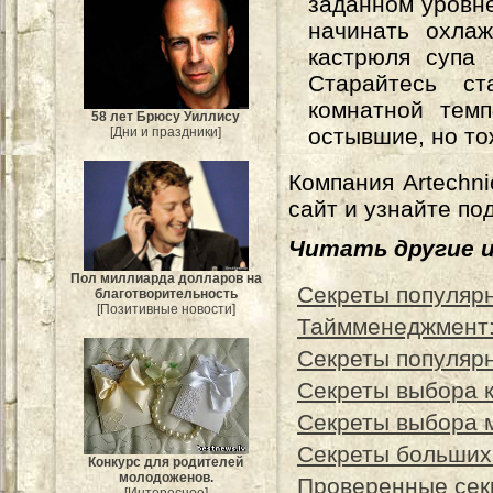
заданном уровне
начинать охлаж
кастрюля супа 
Старайтесь с
комнатной темп
58 лет Брюсу Уиллису
остывшие, но то
[Дни и праздники]
Компания Artechni
сайт и узнайте по
Читать другие 
Пол миллиарда долларов на
Секреты популярн
благотворительность
[Позитивные новости]
Таймменеджмент:
Секреты популярн
Секреты выбора кн
Секреты выбора 
Секреты больших
Конкурс для родителей
молодоженов.
Проверенные сек