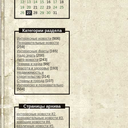
12
13
14
15
16
17
18
19
20
21
22
23
24
25
26
27
28
29
30
31
Категории раздела
Интересные новости
[906]
Познавательные новости
[259]
Интересные факты
[165]
Надо знать
[200]
Авто новости
[243]
Техника и наука
[99]
Красота и здоровье
[193]
Недвижимость и
строительство
[314]
Страны и города
[107]
Интересно и познавательно
[504]
Страницы архива
интересные новости #2
,
познавательные новости #3
,
хорошие новости #4
,
различные новости #5
,