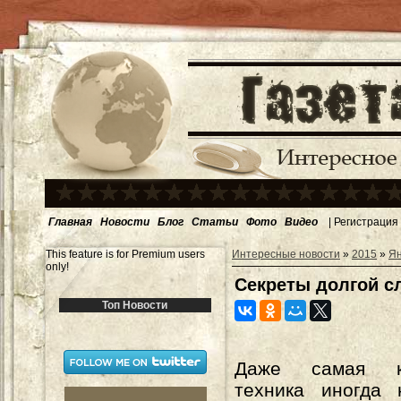
Главная
Новости
Блог
Статьи
Фото
Видео
|
Регистрация
This feature is for Premium users
Интересные новости
»
2015
»
Ян
only!
Секреты долгой с
Топ Новости
Даже самая ка
техника иногда 