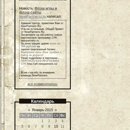
Новость:
Флэш игры и
флэш сайты
NewPartnerscig
написал:
Администратор, приветики Вам от
NewPartners.Ru
И всем остальным, Общий Привет
от NewPartners.Ru
Посмотрите на обсолютно новую
партнерскую программу СРА
newpartners.ru
За регистрацию дарим
всем по
500 рублей
на
зарегистрированный баланс.
Выкупаем весь Ваш трафик с
сайта за дорого
!
Узнай подробнее в партнерке -
ПАРТНЕРСКАЯ ПРОГРАММА
СРА
http://aff.newpartners.ru/
Всем спасибо за внимание,
команда NewPartners
все комментарии
Календарь
«
Январь 2015
»
Пн
Вт
Ср
Чт
Пт
Сб
Вс
1
2
3
4
5
6
7
8
9
10
11