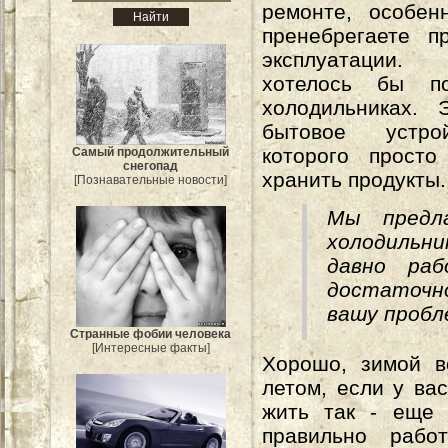
ремонте, особен
пренебрегаете п
эксплуатации
хотелось бы по
холодильниках. 
бытовое устро
которого просто
Самый продолжительный
снегопад
хранить продукты.
[Познавательные новости]
Мы предл
холодильни
давно ра
достаточн
вашу пробл
Странные фобии человека
[Интересные факты]
Хорошо, зимой в
летом, если у ва
жить так - еще 
правильно рабо