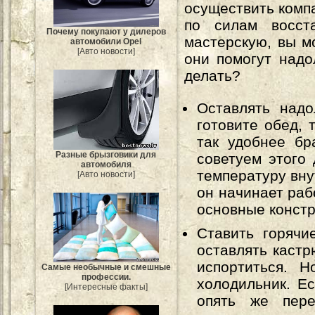
осуществить комп
по силам восст
Почему покупают у дилеров
мастерскую, вы м
автомобили Opel
[Авто новости]
они помогут надо
делать?
Оставлять надо
готовите обед, 
так удобнее бр
Разные брызговики для
советуем этого
автомобиля
температуру внут
[Авто новости]
он начинает раб
основные констр
Ставить горячи
оставлять кастр
испортиться. 
Самые необычные и смешные
профессии.
холодильник. Ес
[Интересные факты]
опять же пере