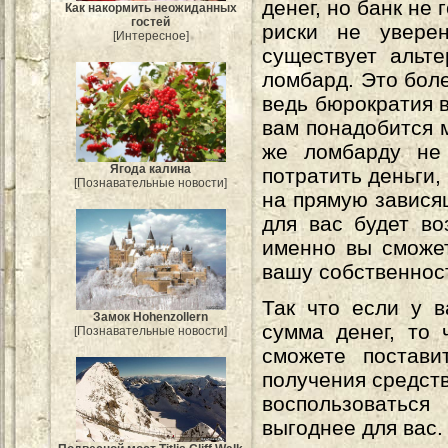
денег, но банк не 
Как накормить неожиданных
гостей
риски не увере
[Интересное]
существует альте
ломбард. Это бол
ведь бюрократия 
вам понадобится 
же ломбарду не 
Ягода калина
потратить деньги,
[Познавательные новости]
на прямую завися
для вас будет во
именно вы сможет
вашу собственнос
Так что если у в
Замок Hohenzollern
сумма денег, то
[Познавательные новости]
сможете постави
получения средст
воспользоватьс
выгоднее для вас.