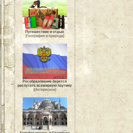
Путешествие и отдых
[География и природа]
Рособразование берется
распутать всемирную паутину
[Интересное]
Голубая мечеть в Стамбуле