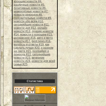
хорошие новости #4
,
различные новости #5
,
позитивные новости #6
,
невероятные новости #7
,
новости рекордов #8
,
положительные новости #9
,
новости обо всём #10
,
сегодняйшие новости #11
,
новости дня #12
,
онлайн
новости #13
,
лучшие новости
#14
,
новости о хорошем #15
,
интересное #16
,
авто и мото
новости #17
,
best news #18
,
вопросы и ответы #19
,
как
сделать лучше #20
,
о разном
на свете #21
,
география и
природа #22
,
сегодняйшие
новости #23
,
вечерние
новости #24
,
новости для всей
семьи #25
.
Статистика