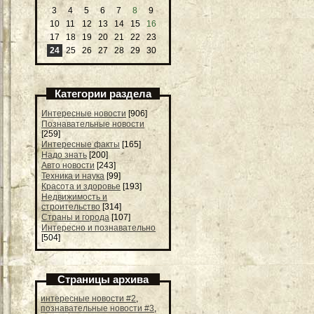
3
4
5
6
7
8
9
10
11
12
13
14
15
16
17
18
19
20
21
22
23
24
25
26
27
28
29
30
Категории раздела
Интересные новости
[906]
Познавательные новости
[259]
Интересные факты
[165]
Надо знать
[200]
Авто новости
[243]
Техника и наука
[99]
Красота и здоровье
[193]
Недвижимость и
строительство
[314]
Страны и города
[107]
Интересно и познавательно
[504]
Страницы архива
интересные новости #2
,
познавательные новости #3
,