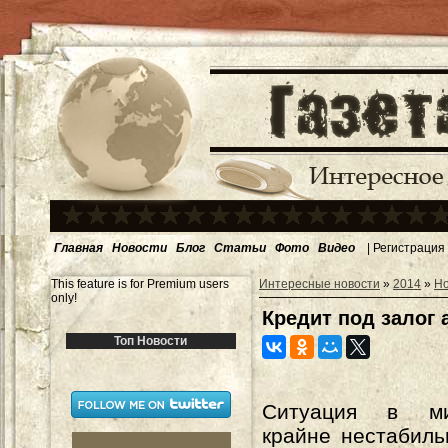
Главная
Новости
Блог
Статьи
Фото
Видео
|
Регистрация
This feature is for Premium users
Интересные новости
»
2014
»
Н
only!
Кредит под залог
Топ Новости
Ситуация в м
крайне нестабильн