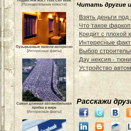
Подвесной мост Titlis Cliff Walk
Читать другие 
[Познавательные новости]
Взять деньги под
Что такое фаркоп
Кредит с плохой 
Интересные факты
Пузырьковые панели интересно
Выбор строительн
[Интересные факты]
Дэу нексия - тюн
Устройство авто
Расскажи дру
Самая длинная автомобильная
пробка в мире
[Интересные факты]