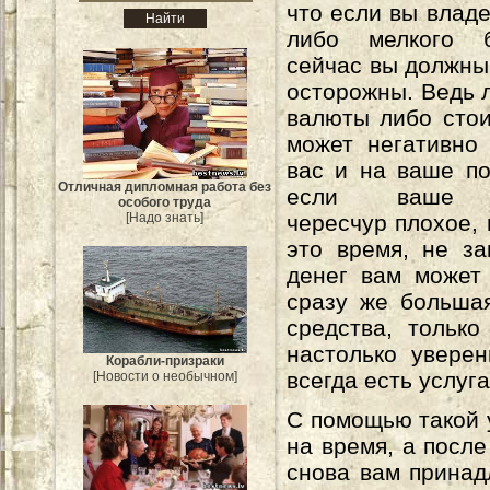
что если вы владе
либо мелкого б
сейчас вы должны
осторожны. Ведь 
валюты либо сто
может негативно
вас и на ваше п
Отличная дипломная работа без
если ваше п
особого труда
чересчур плохое, 
[Надо знать]
это время, не за
денег вам может 
сразу же большая
средства, тольк
настолько увере
Корабли-призраки
всегда есть услуг
[Новости о необычном]
С помощью такой 
на время, а посл
снова вам принад