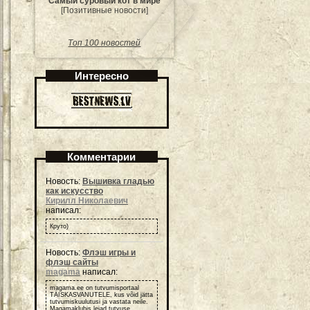
Самый суровый кот в мире
[Позитивные новости]
Топ 100 новостей
Интересно
Комментарии
Новость:
Вышивка гладью
как искусство
Кирилл Николаевич
написал:
Круто)
Новость:
Флэш игры и
флэш сайты
magama
написал:
magama.ee on tutvumisportaal
TÄISKASVANUTELE, kus võid jätta
tutvumiskuulutusi ja vastata neile.
Magamaklubis leiad tutvuse,