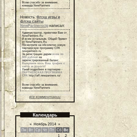
Всем спасибо за внимание,
команда NewPartners
Новость:
Флэш игры и
флэш сайты
NewPartnerscig
написал:
Администратор, приветики Вам от
NewPartners.Ru
И всем остальным, Общий Привет
от NewPartners.Ru
Посмотрите на обсолютно новую
партнерскую программу СРА
newpartners.ru
За регистрацию дарим
всем по
500 рублей
на
зарегистрированный баланс.
Выкупаем весь Ваш трафик с
сайта за дорого
!
Узнай подробнее в партнерке -
ПАРТНЕРСКАЯ ПРОГРАММА
СРА
http://aff.newpartners.ru/
Всем спасибо за внимание,
команда NewPartners
все комментарии
Календарь
«
Ноябрь 2014
»
Пн
Вт
Ср
Чт
Пт
Сб
Вс
1
2