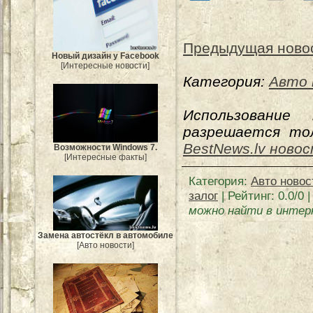
Предыдущая ново
Новый дизайн у Facebook
[Интересные новости]
Категория:
Авто 
Использование
разрешается тол
BestNews.lv ново
Возможности Windows 7.
[Интересные факты]
Категория
:
Авто новос
залог
|
Рейтинг
:
0.0
/
0
|
можно найти в инте
Замена автостёкл в автомобиле
[Авто новости]