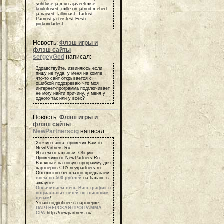
suhtluse ja muu ajaveetmise
kuulutused, mille on jätnud mehed
ja naised Tallinnast, Tartust ,
Pärnust ja teistest Eesti
piirkondadest.
Новость:
Флэш игры и
флэш сайты
sergeyGed
написал:
Здравствуйте, извиняюсь если
пишу не туда, у меня на компе
что-то сайт открывается с
ошибкой подозреваю что моя
интернет-программа подглючивает
не могу найти причину, у меня у
одного так или у всех?
Новость:
Флэш игры и
флэш сайты
NewPartnerscig
написал:
Хозяин сайта, приветик Вам от
NewPartners.Ru
И всем остальным, Общий
Приветики от NewPartners.Ru
Взгляньте на новую программу для
партнеров СРА newpartners.ru
Обсолютно бесплатно предлагаем
всем по 500 рублей
на баланс в
аккаунте.
Оплачиваем весь Ваш трафик с
социальных сетей по высоким
ценам
!
Узнай подробнее в партнерке -
ПАРТНЕРСКАЯ ПРОГРАММА
СРА
http://newpartners.ru/