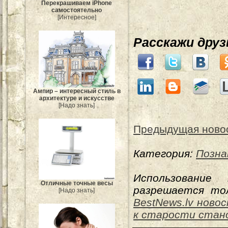
Перекрашиваем iPhone
самостоятельно
[Интересное]
Расскажи дру
Ампир – интересный стиль в
архитектуре и искусстве
[Надо знать]
Предыдущая ново
Категория:
Позна
Использование
Отличные точные весы
разрешается тол
[Надо знать]
BestNews.lv ново
к старости стан