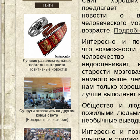
Сайт хороших
предлагает и
новости о во
человеческого мо
возрасте.
Подроб
Интересно и поз
что возможности 
человечеств
Лучшие развлекательные
недооценивает, 
порталы интернета
[Позитивные новости]
старости мозгова
намного выше, че
нам только хорош
лучше выполняет 
Общество и люд
Супруги оказались на другом
пожилыми людьми 
конце света
необычные вывод
[Невероятные истории]
Интересно и поз
опытом, и старики