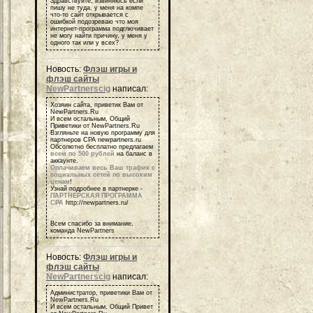
Здравствуйте, извиняюсь если
пишу не туда, у меня на компе
что-то сайт открывается с
ошибкой подозреваю что моя
интернет-программа подглючивает
не могу найти причину, у меня у
одного так или у всех?
Новость:
Флэш игры и
флэш сайты
NewPartnerscig
написал:
Хозяин сайта, приветик Вам от
NewPartners.Ru
И всем остальным, Общий
Приветики от NewPartners.Ru
Взгляньте на новую программу для
партнеров СРА newpartners.ru
Обсолютно бесплатно предлагаем
всем по 500 рублей
на баланс в
аккаунте.
Оплачиваем весь Ваш трафик с
социальных сетей по высоким
ценам
!
Узнай подробнее в партнерке -
ПАРТНЕРСКАЯ ПРОГРАММА
СРА
http://newpartners.ru/
Всем спасибо за внимание,
команда NewPartners
Новость:
Флэш игры и
флэш сайты
NewPartnerscig
написал:
Администратор, приветики Вам от
NewPartners.Ru
И всем остальным, Общий Привет