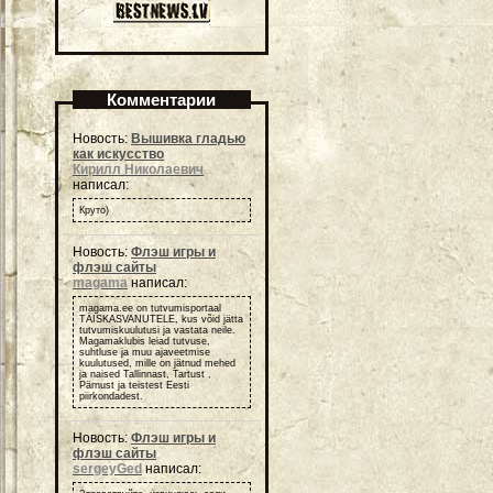
Комментарии
Новость:
Вышивка гладью
как искусство
Кирилл Николаевич
написал:
Круто)
Новость:
Флэш игры и
флэш сайты
magama
написал:
magama.ee on tutvumisportaal
TÄISKASVANUTELE, kus võid jätta
tutvumiskuulutusi ja vastata neile.
Magamaklubis leiad tutvuse,
suhtluse ja muu ajaveetmise
kuulutused, mille on jätnud mehed
ja naised Tallinnast, Tartust ,
Pärnust ja teistest Eesti
piirkondadest.
Новость:
Флэш игры и
флэш сайты
sergeyGed
написал: