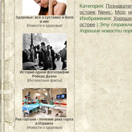
Категория
:
Познавате
острее
,
News:
,
Мозг
,
н
Изображения:
Хорошие
Здоровье: всё о суставах и боли
в них
острее
|
Эту странич
[Новости о здоровье]
Хорошие новости пор
История одной фотографии
Робера Дуано
[Интересные факты]
Рак гортани - лечение рака горла
в Израиле
[Новости о здоровье]