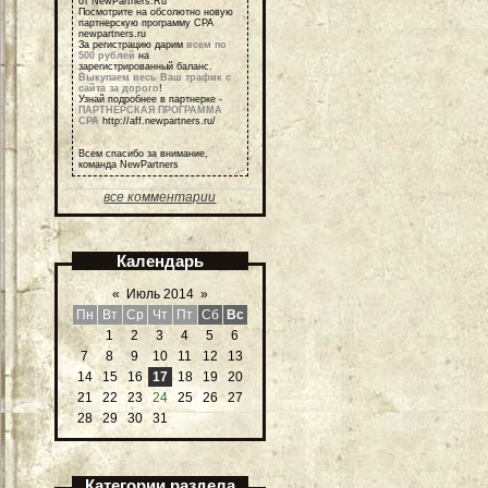
от NewPartners.Ru
Посмотрите на обсолютно новую
партнерскую программу СРА
newpartners.ru
За регистрацию дарим
всем по
500 рублей
на
зарегистрированный баланс.
Выкупаем весь Ваш трафик с
сайта за дорого
!
Узнай подробнее в партнерке -
ПАРТНЕРСКАЯ ПРОГРАММА
СРА
http://aff.newpartners.ru/
Всем спасибо за внимание,
команда NewPartners
все комментарии
Календарь
«
Июль 2014
»
Пн
Вт
Ср
Чт
Пт
Сб
Вс
1
2
3
4
5
6
7
8
9
10
11
12
13
14
15
16
17
18
19
20
21
22
23
24
25
26
27
28
29
30
31
Категории раздела