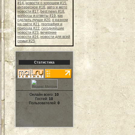
#14
,
новости о хорошем #15
,
интересное #16
,
авто и мото
новости #17
,
best news #18
,
вопросы и ответы #19
,
как
сделать лучше #20
,
о разном
на свете #21
,
география и
природа #22
,
сегодняйшие
новости #23
,
вечерние
новости #24
,
новости для всей
семьи #25
.
Статистика
Онлайн всего:
10
Гостей:
10
Пользователей:
0