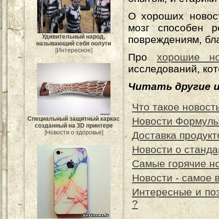
О хороших новос
мозг способен р
Удивительный народ,
повреждениям, бл
называющий себя оолуги
[Интересное]
Про
хорошие но
исследований, кот
Читать другие 
Что такое новост
Новости Формулы
Специальный защитный каркас
созданный на 3D принтере
[Новости о здоровье]
Доставка продукт
Новости о станд
Самые горячие н
Новости - самое 
Интересные и поз
?