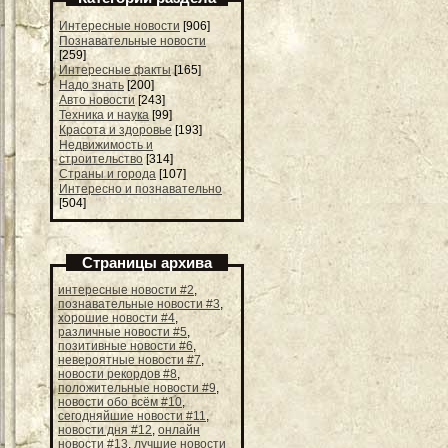
Интересные новости
[906]
Познавательные новости
[259]
Интересные факты
[165]
Надо знать
[200]
Авто новости
[243]
Техника и наука
[99]
Красота и здоровье
[193]
Недвижимость и
строительство
[314]
Страны и города
[107]
Интересно и познавательно
[504]
Страницы архива
интересные новости #2
,
познавательные новости #3
,
хорошие новости #4
,
различные новости #5
,
позитивные новости #6
,
невероятные новости #7
,
новости рекордов #8
,
положительные новости #9
,
новости обо всём #10
,
сегодняйшие новости #11
,
новости дня #12
,
онлайн
новости #13
,
лучшие новости