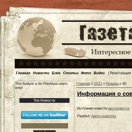
Главная
Новости
Блог
Статьи
Фото
Видео
|
Регистрация
This feature is for Premium users
Главная
»
2021
»
Январь
»
30
only!
Информация о со
Топ Новости
Источник новости
автоновости
.
Раздел:
Авто новости