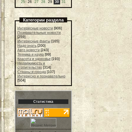
25
26
27
28
29
30
31
Категории раздела
Интересные новости
[906]
Познавательные новости
[259]
Интересные факты
[165]
Надо знать
[200]
Авто новости
[243]
Техника и наука
[99]
Красота и здоровье
[193]
Недвижимость и
строительство
[314]
Страны и города
[107]
Интересно и познавательно
[504]
Статистика