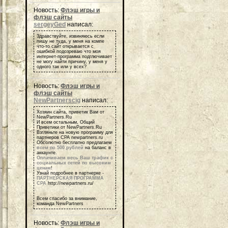
Новость:
Флэш игры и
флэш сайты
sergeyGed
написал:
Здравствуйте, извиняюсь если
пишу не туда, у меня на компе
что-то сайт открывается с
ошибкой подозреваю что моя
интернет-программа подглючивает
не могу найти причину, у меня у
одного так или у всех?
Новость:
Флэш игры и
флэш сайты
NewPartnerscig
написал:
Хозяин сайта, приветик Вам от
NewPartners.Ru
И всем остальным, Общий
Приветики от NewPartners.Ru
Взгляньте на новую программу для
партнеров СРА newpartners.ru
Обсолютно бесплатно предлагаем
всем по 500 рублей
на баланс в
аккаунте.
Оплачиваем весь Ваш трафик с
социальных сетей по высоким
ценам
!
Узнай подробнее в партнерке -
ПАРТНЕРСКАЯ ПРОГРАММА
СРА
http://newpartners.ru/
Всем спасибо за внимание,
команда NewPartners
Новость:
Флэш игры и