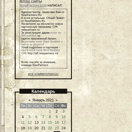
флэш сайты
NewPartnerscig
написал:
Администратор, приветики Вам от
NewPartners.Ru
И всем остальным, Общий Привет
от NewPartners.Ru
Посмотрите на обсолютно новую
партнерскую программу СРА
newpartners.ru
За регистрацию дарим
всем по
500 рублей
на
зарегистрированный баланс.
Выкупаем весь Ваш трафик с
сайта за дорого
!
Узнай подробнее в партнерке -
ПАРТНЕРСКАЯ ПРОГРАММА
СРА
http://aff.newpartners.ru/
Всем спасибо за внимание,
команда NewPartners
все комментарии
Календарь
«
Январь 2021
»
Пн
Вт
Ср
Чт
Пт
Сб
Вс
1
2
3
4
5
6
7
8
9
10
11
12
13
14
15
16
17
18
19
20
21
22
23
24