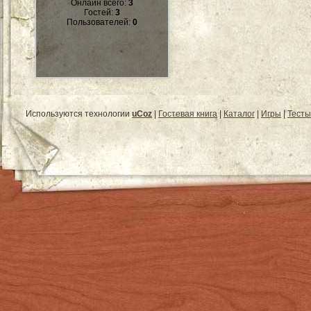
Онлайн всего:
3
Гостей:
3
Пользователей:
0
Используются технологии
uCoz
|
Гостевая книга
|
Каталог
|
Игры
|
Тесты