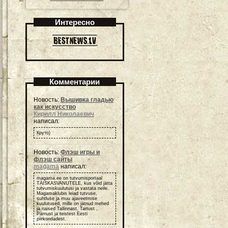
Интересно
Комментарии
Новость:
Вышивка гладью
как искусство
Кирилл Николаевич
написал:
Круто)
Новость:
Флэш игры и
флэш сайты
magama
написал:
magama.ee on tutvumisportaal
TÄISKASVANUTELE, kus võid jätta
tutvumiskuulutusi ja vastata neile.
Magamaklubis leiad tutvuse,
suhtluse ja muu ajaveetmise
kuulutused, mille on jätnud mehed
ja naised Tallinnast, Tartust ,
Pärnust ja teistest Eesti
piirkondadest.