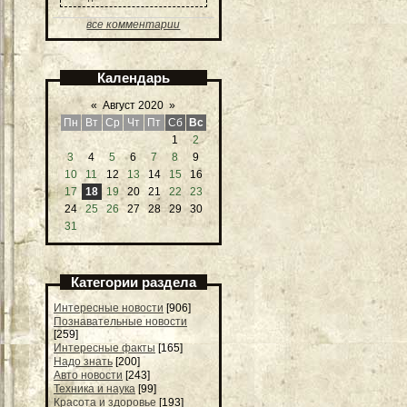
все комментарии
Календарь
«
Август 2020
»
Пн
Вт
Ср
Чт
Пт
Сб
Вс
1
2
3
4
5
6
7
8
9
10
11
12
13
14
15
16
17
18
19
20
21
22
23
24
25
26
27
28
29
30
31
Категории раздела
Интересные новости
[906]
Познавательные новости
[259]
Интересные факты
[165]
Надо знать
[200]
Авто новости
[243]
Техника и наука
[99]
Красота и здоровье
[193]