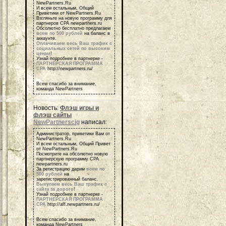
NewPartners.Ru
И всем остальным, Общий
Приветики от NewPartners.Ru
Взгляньте на новую программу для
партнеров СРА newpartners.ru
Обсолютно бесплатно предлагаем
всем по 500 рублей
на баланс в
аккаунте.
Оплачиваем весь Ваш трафик с
социальных сетей по высоким
ценам
!
Узнай подробнее в партнерке -
ПАРТНЕРСКАЯ ПРОГРАММА
СРА
http://newpartners.ru/
Всем спасибо за внимание,
команда NewPartners
Новость:
Флэш игры и
флэш сайты
NewPartnerscig
написал:
Администратор, приветики Вам от
NewPartners.Ru
И всем остальным, Общий Привет
от NewPartners.Ru
Посмотрите на обсолютно новую
партнерскую программу СРА
newpartners.ru
За регистрацию дарим
всем по
500 рублей
на
зарегистрированный баланс.
Выкупаем весь Ваш трафик с
сайта за дорого
!
Узнай подробнее в партнерке -
ПАРТНЕРСКАЯ ПРОГРАММА
СРА
http://aff.newpartners.ru/
Всем спасибо за внимание,
команда NewPartners