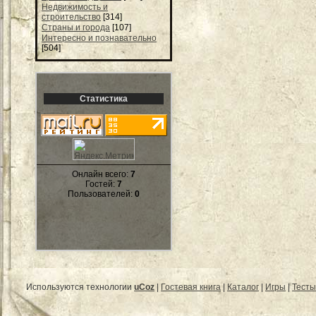
Недвижимость и
строительство
[314]
Страны и города
[107]
Интересно и познавательно
[504]
Статистика
Онлайн всего:
7
Гостей:
7
Пользователей:
0
Используются технологии
uCoz
|
Гостевая книга
|
Каталог
|
Игры
|
Тесты