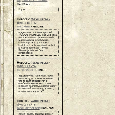
написал:
Круто)
Новость:
Флэш игры и
флэш сайты
magama
написал:
magama.ee on tutvumisportaal
TÄISKASVANUTELE, kus võid jätta
tutvumiskuulutusi ja vastata neile.
Magamaklubis leiad tutvuse,
suhtluse ja muu ajaveetmise
kuulutused, mille on jätnud mehed
ja naised Tallinnast, Tartust ,
Pärnust ja teistest Eesti
piirkondadest.
Новость:
Флэш игры и
флэш сайты
sergeyGed
написал:
Здравствуйте, извиняюсь если
пишу не туда, у меня на компе
что-то сайт открывается с
ошибкой подозреваю что моя
интернет-программа подглючивает
не могу найти причину, у меня у
одного так или у всех?
Новость:
Флэш игры и
флэш сайты
NewPartnerscig
написал:
Хозяин сайта, приветик Вам от