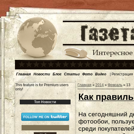
Главная
Новости
Блог
Статьи
Фото
Видео
|
Регистрация
This feature is for Premium users
Главная
»
2014
»
Февраль
»
13
only!
Как правиль
Топ Новости
На сегодняшний де
фотообои, пользу
среди покупателей