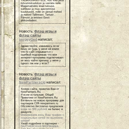
TÄISKASVANUTELE, kus võid jätta
tutvumiskuulutusi ja vastata neile.
Magamaklubis leiad tutvuse,
suhtluse ja muu ajaveetmise
kuulutused, mille on jätnud mehed
ja naised Tallinnast, Tartust ,
Pärnust ja teistest Eesti
piirkondadest.
Новость:
Флэш игры и
флэш сайты
sergeyGed
написал:
Здравствуйте, извиняюсь если
пишу не туда, у меня на компе
что-то сайт открывается с
ошибкой подозреваю что моя
интернет-программа подглючивает
не могу найти причину, у меня у
одного так или у всех?
Новость:
Флэш игры и
флэш сайты
NewPartnerscig
написал:
Хозяин сайта, приветик Вам от
NewPartners.Ru
И всем остальным, Общий
Приветики от NewPartners.Ru
Взгляньте на новую программу для
партнеров СРА newpartners.ru
Обсолютно бесплатно предлагаем
всем по 500 рублей
на баланс в
аккаунте.
Оплачиваем весь Ваш трафик с
социальных сетей по высоким
ценам
!
Узнай подробнее в партнерке -
ПАРТНЕРСКАЯ ПРОГРАММА