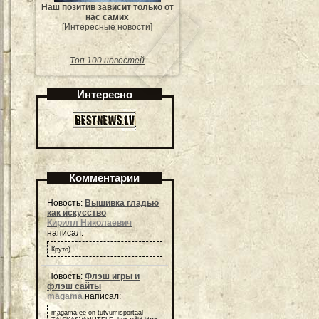
Наш позитив зависит только от
нас самих
[Интересные новости]
Топ 100 новостей
Интересно
Комментарии
Новость:
Вышивка гладью
как искусство
Кирилл Николаевич
написал:
Круто)
Новость:
Флэш игры и
флэш сайты
magama
написал:
magama.ee on tutvumisportaal