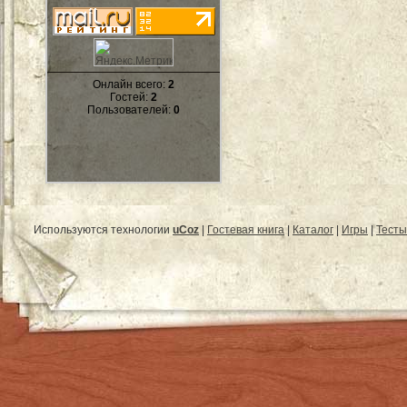
Онлайн всего:
2
Гостей:
2
Пользователей:
0
Используются технологии
uCoz
|
Гостевая книга
|
Каталог
|
Игры
|
Тесты