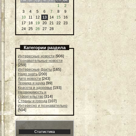
1
2
3
4
5
6
7
8
9
10
11
12
13
14
15
16
17
18
19
20
21
22
23
24
25
26
27
28
Категории раздела
Интересные новости
[906]
Познавательные новости
[259]
Интересные факты
[165]
Надо знать
[200]
Авто новости
[243]
Техника и наука
[99]
Красота и здоровье
[193]
Недвижимость и
строительство
[314]
Страны и города
[107]
Интересно и познавательно
[504]
Статистика