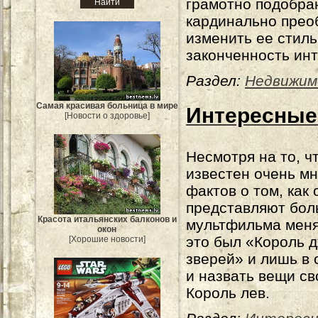
грамотно подобра
кардинально прео
изменить ее стил
законченность инт
Раздел:
Недвижим
Самая красивая больница в мире
Интересные
[Новости о здоровье]
Несмотря на то, ч
известен очень м
фактов о том, как 
представляют бол
Красота итальянских балконов и
мультфильма меня
окон
это был «Король 
[Хорошие новости]
зверей» и лишь в
и назвать вещи св
Король лев.