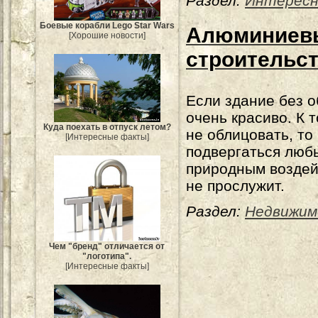
Раздел:
Интерес
Боевые корабли Lego Star Wars
Алюминиевы
[Хорошие новости]
строительс
Если здание без о
очень красиво. К 
Куда поехать в отпуск летом?
не облицовать, то
[Интересные факты]
подвергаться люб
природным воздейс
не прослужит.
Раздел:
Недвижим
Чем "бренд" отличается от
"логотипа".
[Интересные факты]