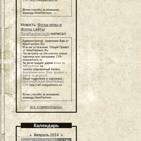
СРА
http://newpartners.ru/
Всем спасибо за внимание,
команда NewPartners
Новость:
Флэш игры и
флэш сайты
NewPartnerscig
написал:
Администратор, приветики Вам от
NewPartners.Ru
И всем остальным, Общий Привет
от NewPartners.Ru
Посмотрите на обсолютно новую
партнерскую программу СРА
newpartners.ru
За регистрацию дарим
всем по
500 рублей
на
зарегистрированный баланс.
Выкупаем весь Ваш трафик с
сайта за дорого
!
Узнай подробнее в партнерке -
ПАРТНЕРСКАЯ ПРОГРАММА
СРА
http://aff.newpartners.ru/
Всем спасибо за внимание,
команда NewPartners
все комментарии
Календарь
«
Февраль 2014
»
Пн
Вт
Ср
Чт
Пт
Сб
Вс