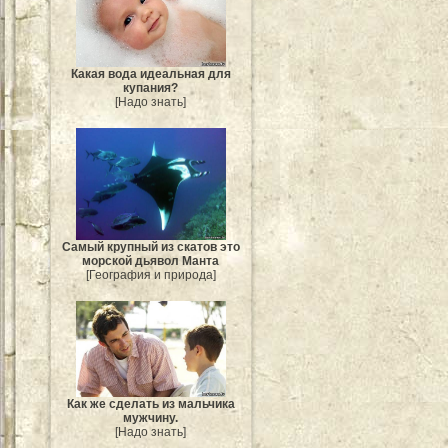
Какая вода идеальная для
купания?
[Надо знать]
Самый крупный из скатов это
морской дьявол Манта
[География и природа]
Как же сделать из мальчика
мужчину.
[Надо знать]