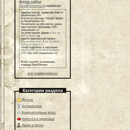
флэш сайты
NewPartnerscig
написал:
Администратор, приветики Вам от
NewPartners.Ru
И всем остальным, Общий Привет
от NewPartners.Ru
Посмотрите на обсолютно новую
партнерскую программу СРА
newpartners.ru
За регистрацию дарим
всем по
500 рублей
на
зарегистрированный баланс.
Выкупаем весь Ваш трафик с
сайта за дорого
!
Узнай подробнее в партнерке -
ПАРТНЕРСКАЯ ПРОГРАММА
СРА
http://aff.newpartners.ru/
Всем спасибо за внимание,
команда NewPartners
все комментарии
Категории раздела
Другое
Интересное
Компьютерные игры
Красота и здоровье
Люди и блоги