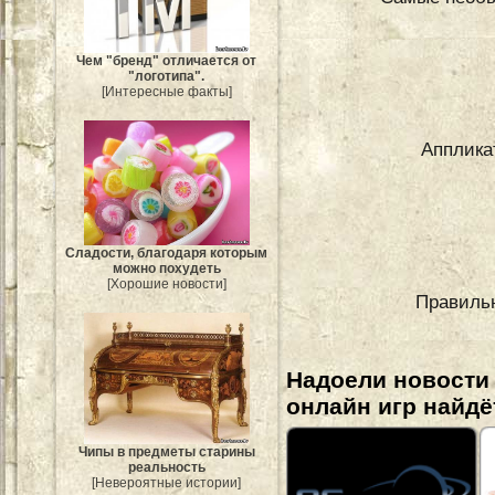
Чем "бренд" отличается от
"логотипа".
[Интересные факты]
Апплика
Сладости, благодаря которым
можно похудеть
[Хорошие новости]
Правиль
Надоели новости
онлайн игр найдё
Чипы в предметы старины
реальность
[Невероятные истории]