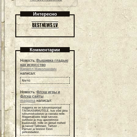
Интересно
Комментарии
Новость:
Вышивка гладью
как искусство
Кирилл Николаевич
написал:
Круто)
Новость:
Флэш игры и
флэш сайты
magama
написал:
magama.ee on tutvumisportaal
TÄISKASVANUTELE, kus võid jätta
tutvumiskuulutusi ja vastata neile.
Magamaklubis leiad tutvuse,
suhtluse ja muu ajaveetmise
kuulutused, mille on jätnud mehed
ja naised Tallinnast, Tartust ,
Pärnust ja teistest Eesti
piirkondadest.