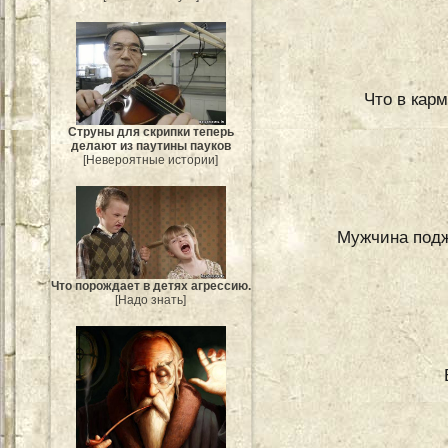
Что в кар
Струны для скрипки теперь
делают из паутины пауков
[Невероятные истории]
Мужчина поджо
Что порождает в детях агрессию.
[Надо знать]