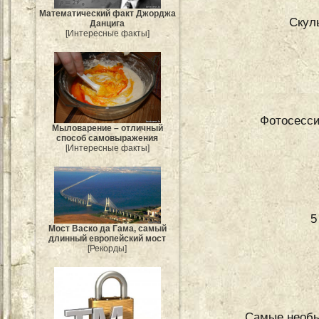
Mатематический факт Джорджа
Скул
Данцига
[Интересные факты]
Фотосесс
Мыловарение – отличный
способ самовыражения
[Интересные факты]
5
Мост Васко да Гама, самый
длинный европейский мост
[Рекорды]
Самые необы