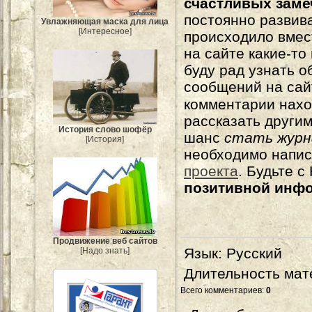
счастливых зам
постоянно развива
Увлажняющая маска для лица
[Интересное]
происходило вмес
на сайте какие-то
буду рад узнать о
сообщений на сай
комментарии нахо
рассказать другим
История слово шофёр
шанс
стать журн
[История]
необходимо напи
проекта
. Будьте 
позитивной инф
Продвижение веб сайтов
Язык
: Русский
[Надо знать]
Длительность мат
Всего комментариев
:
0