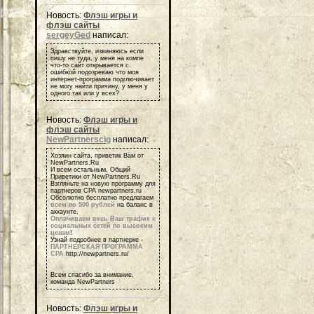
Новость:
Флэш игры и
флэш сайты
sergeyGed
написал:
Здравствуйте, извиняюсь если
пишу не туда, у меня на компе
что-то сайт открывается с
ошибкой подозреваю что моя
интернет-программа подглючивает
не могу найти причину, у меня у
одного так или у всех?
Новость:
Флэш игры и
флэш сайты
NewPartnerscig
написал:
Хозяин сайта, приветик Вам от
NewPartners.Ru
И всем остальным, Общий
Приветики от NewPartners.Ru
Взгляньте на новую программу для
партнеров СРА newpartners.ru
Обсолютно бесплатно предлагаем
всем по 500 рублей
на баланс в
аккаунте.
Оплачиваем весь Ваш трафик с
социальных сетей по высоким
ценам
!
Узнай подробнее в партнерке -
ПАРТНЕРСКАЯ ПРОГРАММА
СРА
http://newpartners.ru/
Всем спасибо за внимание,
команда NewPartners
Новость:
Флэш игры и