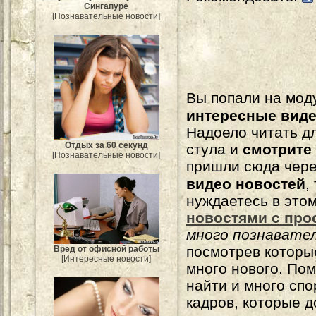
Сингапуре
[Познавательные новости]
Вы попали на мо
интересные вид
Надоело читать 
Отдых за 60 секунд
стула и
смотрите
[Познавательные новости]
пришли сюда чере
видео новостей
,
нуждаетесь в это
новостями с про
много познавате
посмотрев которы
Вред от офисной работы
[Интересные новости]
много нового. По
найти и много сп
кадров, которые 