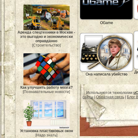
OGame
Аренда спецтехники в Москве -
это выгодно и экономически
оправданно
[Строительство]
Д
Она написала убийство
Как улучшить работу мозга?
[Познавательные новости]
Используются технологии
uC
сайты
|
Обратная связь
|
Блог B
Установка пластиковых окон
[Надо знать]