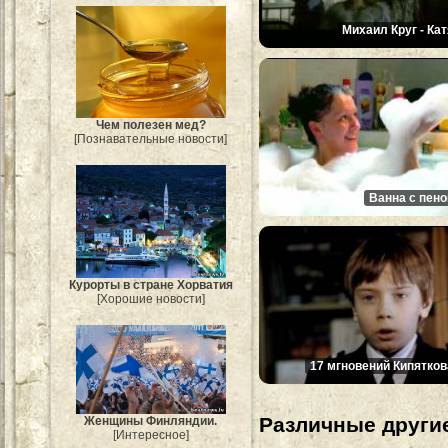
Михаил Круг - Кат
Чем полезен мед?
[Познавательные новости]
Ванна с пено
Курорты в стране Хорватия
[Хорошие новости]
17 мгновений Кипятков
Различные другие
Женщины Финляндии.
[Интересное]