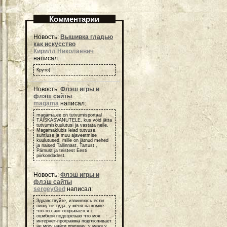
Комментарии
Новость:
Вышивка гладью
как искусство
Кирилл Николаевич
написал:
Круто)
Новость:
Флэш игры и
флэш сайты
magama
написал:
magama.ee on tutvumisportaal
TÄISKASVANUTELE, kus võid jätta
tutvumiskuulutusi ja vastata neile.
Magamaklubis leiad tutvuse,
suhtluse ja muu ajaveetmise
kuulutused, mille on jätnud mehed
ja naised Tallinnast, Tartust ,
Pärnust ja teistest Eesti
piirkondadest.
Новость:
Флэш игры и
флэш сайты
sergeyGed
написал:
Здравствуйте, извиняюсь если
пишу не туда, у меня на компе
что-то сайт открывается с
ошибкой подозреваю что моя
интернет-программа подглючивает
не могу найти причину, у меня у