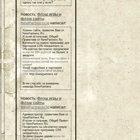
одного так или у всех?
Новость:
Флэш игры и
флэш сайты
NewPartnerscig
написал:
Хозяин сайта, приветик Вам от
NewPartners.Ru
И всем остальным, Общий
Приветики от NewPartners.Ru
Взгляньте на новую программу для
партнеров СРА newpartners.ru
Обсолютно бесплатно предлагаем
всем по 500 рублей
на баланс в
аккаунте.
Оплачиваем весь Ваш трафик с
социальных сетей по высоким
ценам
!
Узнай подробнее в партнерке -
ПАРТНЕРСКАЯ ПРОГРАММА
СРА
http://newpartners.ru/
Всем спасибо за внимание,
команда NewPartners
Новость:
Флэш игры и
флэш сайты
NewPartnerscig
написал:
Администратор, приветики Вам от
NewPartners.Ru
И всем остальным, Общий Привет
от NewPartners.Ru
Посмотрите на обсолютно новую
партнерскую программу СРА
newpartners.ru
За регистрацию дарим
всем по
500 рублей
на