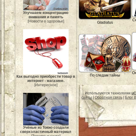
Улучшаем концентрацию
внимания и память
С
[Новости о здоровье]
Gladiatus
Ох
По следам тайны
Как выгодно приобрести товар в
интернет - магазине.
[Интересное]
Используются технологии
uC
сайты
|
Обратная связь
|
Блог B
Учёные из Токио создали
сверхэластичный материал