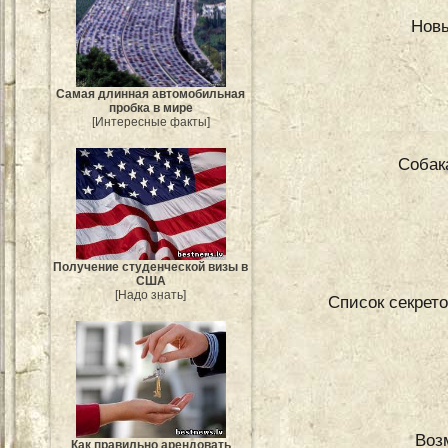
Новы
Самая длинная автомобильная
пробка в мире
[Интересные факты]
Собак
Получение студенческой визы в
США
[Надо знать]
Список секрет
Воз
Как правильно арендовать