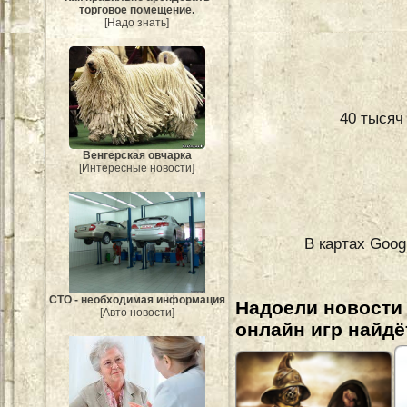
торговое помещение.
[Надо знать]
40 тысяч
Венгерская овчарка
[Интересные новости]
В картах Goog
СТО - необходимая информация
Надоели новости
[Авто новости]
онлайн игр найдё