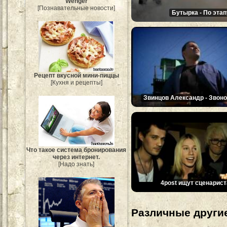
Wenger
[Познавательные новости]
Бутырка - По этап
Рецепт вкусной мини-пиццы
[Кухня и рецепты]
Звинцов Александр - Звоно
Что такое система бронирования
через интернет.
[Надо знать]
4post ищут сценарист
Различные другие