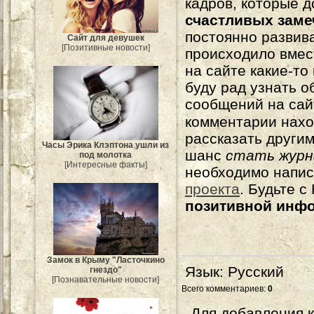
кадров, которые 
счастливых зам
постоянно развива
Сайт для девушек
[Позитивные новости]
происходило вмес
на сайте какие-то
буду рад узнать о
сообщений на сай
комментарии нахо
рассказать другим
Часы Эрика Клэптона ушли из
шанс
стать журн
под молотка
[Интересные факты]
необходимо напи
проекта
. Будьте 
позитивной инф
Замок в Крыму "Ласточкино
Язык
: Русский
гнездо"
[Познавательные новости]
Всего комментариев
:
0
Для добавления 