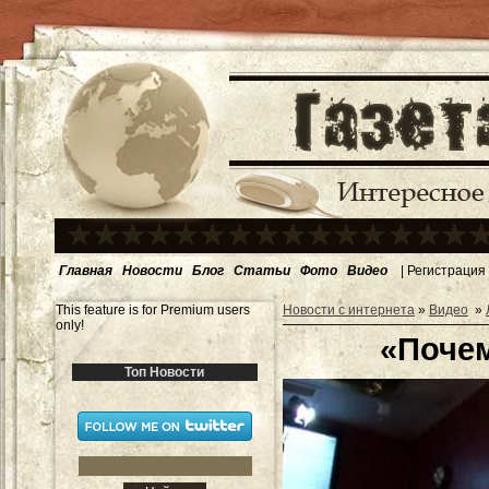
Главная
Новости
Блог
Статьи
Фото
Видео
|
Регистрация
This feature is for Premium users
Новости с интернета
»
Видео
»
only!
«Поче
Топ Новости