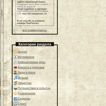
зарегистрированный баланс.
Выкупаем весь Ваш трафик с
сайта за дорого
!
Узнай подробнее в партнерке -
ПАРТНЕРСКАЯ ПРОГРАММА
СРА
http://aff.newpartners.ru/
Всем спасибо за внимание,
команда NewPartners
все комментарии
Категории раздела
Другое
Интересное
Компьютерные игры
Красота и здоровье
Люди и блоги
Музыка
Общество
Путешествия и события
Развлечения
Сериалы
Спорт