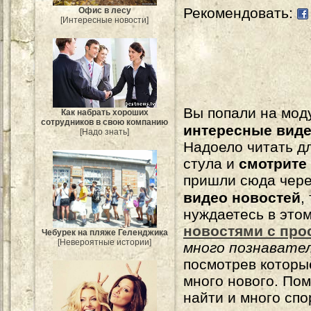
Рекомендовать:
Офис в лесу
[Интересные новости]
Вы попали на мо
Как набрать хороших
сотрудников в свою компанию
интересные вид
[Надо знать]
Надоело читать 
стула и
смотрите
пришли сюда чере
видео новостей
,
нуждаетесь в это
новостями с про
Чебурек на пляже Геленджика
[Невероятные истории]
много познавате
посмотрев которы
много нового. По
найти и много сп