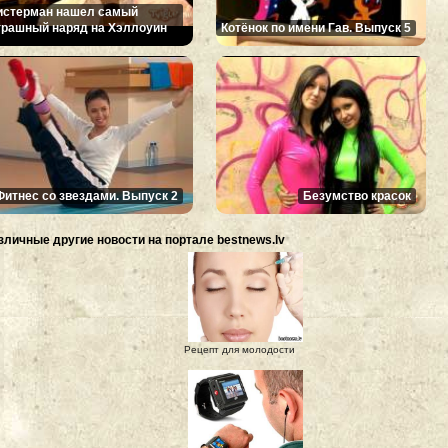
истерман нашел самый
трашный наряд на Хэллоуин
Котёнок по имени Гав. Выпуск 5
Фитнес со звездами. Выпуск 2
Безумство красок
зличные другие новости на портале bestnews.lv
Рецепт для молодости