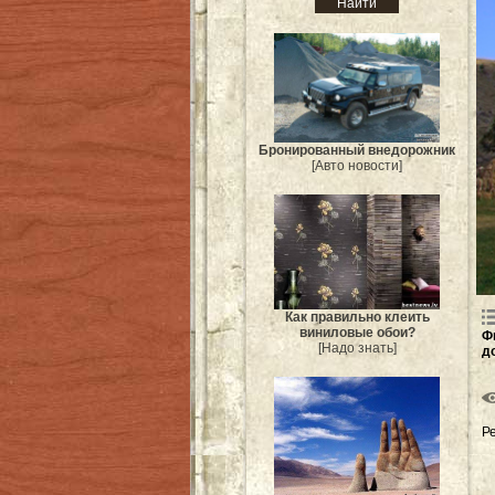
Бронированный внедорожник
[Авто новости]
Как правильно клеить
виниловые обои?
Ф
[Надо знать]
д
Р