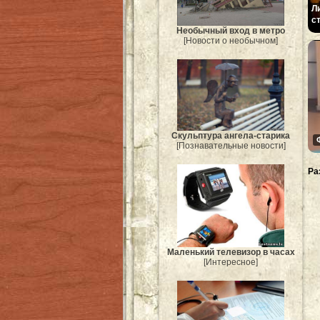
Л
с
Необычный вход в метро
[Новости о необычном]
Скульптура ангела-старика
[Познавательные новости]
Ра
Маленький телевизор в часах
[Интересное]