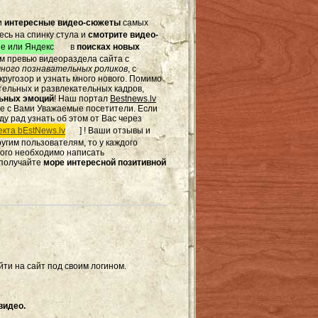
и
интересные видео-сюжеты
самых
есь на спинку стула и
смотрите видео-
e или Яндекс
в
поисках новых
том превью видеораздела сайта с
ного познавательных роликов
, с
ругозор и узнать много нового. Помимо
тельных и развлекательных кадров,
льных эмоций
! Наш портал
Bestnews.lv
те с Вами Уважаемые посетители. Если
ду рад узнать об этом от Вас через
кта bEstNews.lv
] ! Ваши отзывы и
другим пользователям, то у каждого
этого необходимо написать
 получайте
море интересной позитивной
ти на сайт под своим логином.
видео.