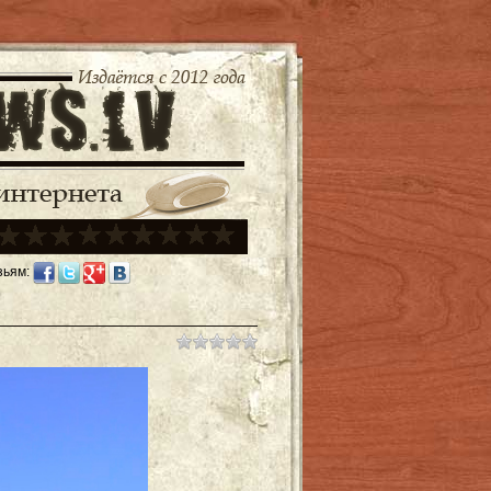
зьям: