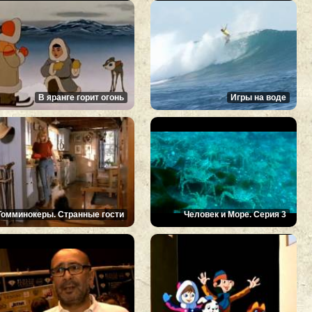
В яранге горит огонь
Игры на воде
Томминокеры. Странные гости
Человек и Море. Серия 3