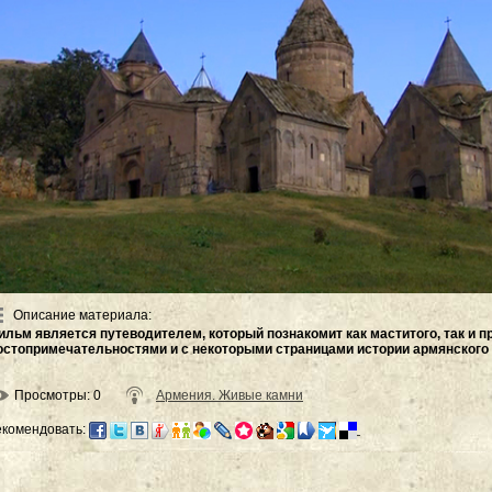
Описание материала
:
ильм является путеводителем, который познакомит как маститого, так и п
остопримечательностями и с некоторыми страницами истории армянского 
Просмотры
: 0
Армения. Живые камни
екомендовать: