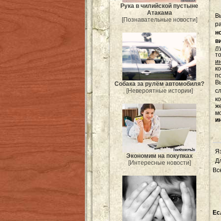
Рука в чилийской пустыне
Атакама
В
[Познавательные новости]
р
н
в
л
т
и
к
п
Вы
Собака за рулём автомобиля?
[Невероятные истории]
с
к
ж
м
и
Я
Экономим на покупках
Д
[Интересные новости]
Вс
Ес