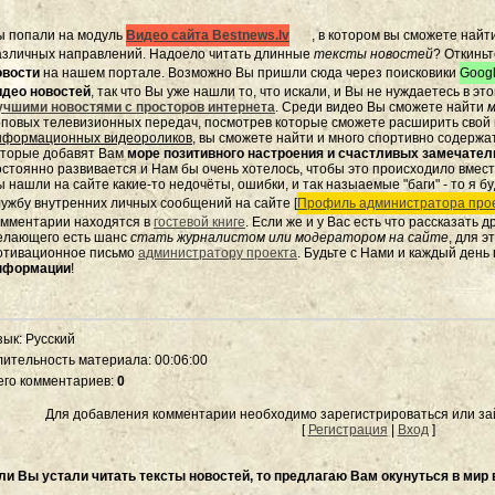
ы попали на модуль
Видео сайта Bestnews.lv
, в котором вы сможете найт
азличных направлений. Надоело читать длинные
тексты новостей
? Откиньт
овости
на нашем портале. Возможно Вы пришли сюда через поисковики
Googl
идео новостей
, так что Вы уже нашли то, что искали, и Вы не нуждаетесь в э
учшими новостями с просторов интернета
. Среди видео Вы сможете найти
м
оповых телевизионных передач, посмотрев которые сможете расширить свой к
нформационных видеороликов
, вы сможете найти и много спортивно содержа
оторые добавят Вам
море позитивного настроения и счастливых замечате
остоянно развивается и Нам бы очень хотелось, чтобы это происходило вмес
 нашли на сайте какие-то недочёты, ошибки, и так назыаемые "баги" - то я бу
лужбу внутренних личных сообщений на сайте [
Профиль администратора прое
омментарии находятся в
гостевой книге
. Если же и у Вас есть что рассказать 
елающего есть шанс
стать журналистом или модератором на сайте
, для 
отивационное письмо
администратору проекта
. Будьте с Нами и каждый день
нформации
!
зык
: Русский
лительность материала
: 00:06:00
его комментариев
:
0
Для добавления комментарии необходимо зарегистрироваться или зай
[
Регистрация
|
Вход
]
ли Вы устали читать тексты новостей, то предлагаю Вам окунуться в мир 