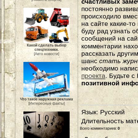
счастливых зам
постоянно развива
происходило вмес
на сайте какие-то
буду рад узнать о
сообщений на сай
комментарии нахо
Какой сделать выбор
спецтехники.
рассказать другим
[Авто новости]
шанс
стать журн
необходимо напи
проекта
. Будьте 
позитивной инф
Что такое наружная реклама
[Интересные факты]
Язык
: Русский
Длительность мат
Всего комментариев
:
0