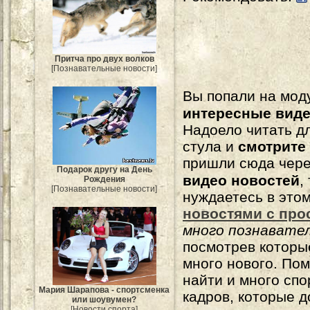
Притча про двух волков
[Познавательные новости]
Вы попали на мо
интересные вид
Надоело читать 
стула и
смотрите
пришли сюда чере
Подарок другу на День
видео новостей
,
Рождения
[Познавательные новости]
нуждаетесь в это
новостями с про
много познавате
посмотрев которы
много нового. По
найти и много сп
Мария Шарапова - спортсменка
кадров, которые 
или шоувумен?
[Новости спорта]