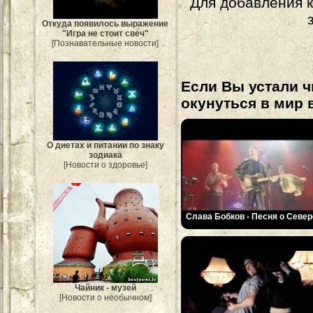
Для добавления 
Откуда появилось выражение
"Игра не стоит свеч"
[Познавательные новости]
Если Вы устали ч
окунуться в мир 
О диетах и питании по знаку
зодиака
[Новости о здоровье]
Слава Бобков - Песня о Север
Чайник - музей
[Новости о необычном]