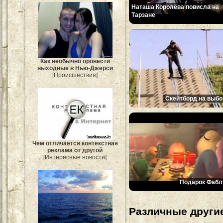
Наташа Королёва повисла на
Тарзане
Как необычно провести
выходные в Нью-Джерси
[Происшествия]
Скейтборд на выбо
Чем отличается контекстная
реклама от другой
[Интересные новости]
Подарок Фабл
Различные другие