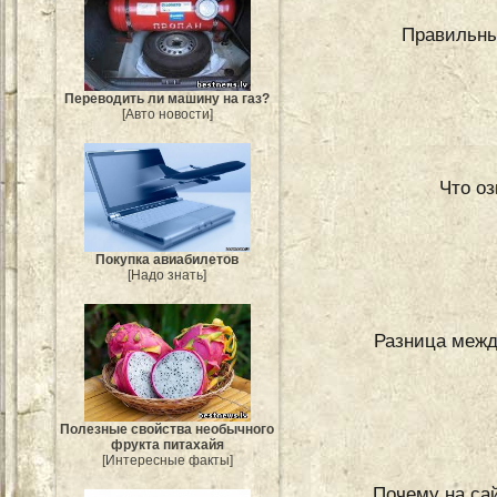
Правильны
Переводить ли машину на газ?
[Авто новости]
Что оз
Покупка авиабилетов
[Надо знать]
Разница меж
Полезные свойства необычного
фрукта питахайя
[Интересные факты]
Почему на сай