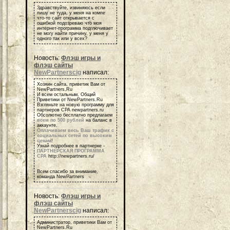
Здравствуйте, извиняюсь если
пишу не туда, у меня на компе
что-то сайт открывается с
ошибкой подозреваю что моя
интернет-программа подглючивает
не могу найти причину, у меня у
одного так или у всех?
Новость:
Флэш игры и
флэш сайты
NewPartnerscig
написал:
Хозяин сайта, приветик Вам от
NewPartners.Ru
И всем остальным, Общий
Приветики от NewPartners.Ru
Взгляньте на новую программу для
партнеров СРА newpartners.ru
Обсолютно бесплатно предлагаем
всем по 500 рублей
на баланс в
аккаунте.
Оплачиваем весь Ваш трафик с
социальных сетей по высоким
ценам
!
Узнай подробнее в партнерке -
ПАРТНЕРСКАЯ ПРОГРАММА
СРА
http://newpartners.ru/
Всем спасибо за внимание,
команда NewPartners
Новость:
Флэш игры и
флэш сайты
NewPartnerscig
написал:
Администратор, приветики Вам от
NewPartners.Ru