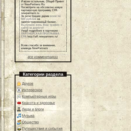
И всем остальным, Общий Привет
от NewPartners.Ru
Посмотрите на обсолютно новую
партнерскую программу СРА
newpartners.ru
За регистрацию дарим
всем по
500 рублей
на
зарегистрированный баланс.
Выкупаем весь Ваш трафик с
сайта за дорого
!
Узнай подробнее в партнерке -
ПАРТНЕРСКАЯ ПРОГРАММА
СРА
http://aff.newpartners.ru/
Всем спасибо за внимание,
команда NewPartners
все комментарии
Категории раздела
Другое
Интересное
Компьютерные игры
Красота и здоровье
Люди и блоги
Музыка
Общество
Путешествия и события