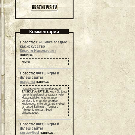
Комментарии
Новость:
Вышивка гладью
как искусство
Кирилл Николаевич
написал:
Круто)
Новость:
Флэш игры и
флэш сайты
magama
написал:
magama.ee on tutvumisportaal
TÄISKASVANUTELE, kus võid jätta
tutvumiskuulutusi ja vastata neile.
Magamaklubis leiad tutvuse,
suhtluse ja muu ajaveetmise
kuulutused, mille on jätnud mehed
ja naised Tallinnast, Tartust ,
Pärnust ja teistest Eesti
piirkondadest.
Новость:
Флэш игры и
флэш сайты
sergeyGed
написал: