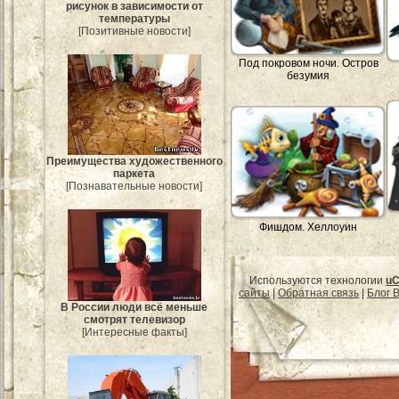
рисунок в зависимости от
температуры
[Позитивные новости]
Под покровом ночи. Остров
безумия
Преимущества художественного
паркета
[Познавательные новости]
Фишдом. Хеллоуин
Используются технологии
uC
сайты
|
Обратная связь
|
Блог B
В России люди всё меньше
смотрят телевизор
[Интересные факты]